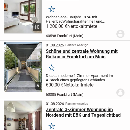
Merken
Wohnanlage
- Baujahr 1974
- mit
Hallenbad
Wohncharakter: hell und
komfortabel
1.200,00 €
Nettokaltmiete
10
60598 Frankfurt (Main)
01.08.2026
Partner-Anzeige
Schöne und zentrale Wohnung mit
Balkon in Frankfurt am Main
Merken
Dieses moderne 1-Zimmer-Apartment im
4. Stock eines gepflegten Gebäudes
bietet eine Wohnfläche von ca. 39,77 m².
600,00 €
Nettokaltmiete
9
Die Wohnung verfügt über einen hellen
Wohn- und Schlafbereich mit Balkon und
60385 Frankfurt (Main)
eine...
01.08.2026
Partner-Anzeige
Zentrale 3-Zimmer Wohnung im
Nordend mit EBK und Tageslichtbad
Merken