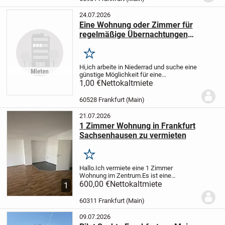
m² Fläche
890 €...
24.07.2026
Eine Wohnung oder Zimmer für
regelmäßige Übernachtungen
werktags in Niederrad
Merken
Hi,
ich arbeite in Niederrad und suche eine
günstige Möglichkeit für eine
Übernachtung. Es werden keine
1,00 €
Nettokaltmiete
Ansprüche gestellt, lediglich ein Bett, ein
Bad und zwei Handtücher sollten
60528 Frankfurt (Main)
vorhanden sein.
Die...
21.07.2026
1 Zimmer Wohnung in Frankfurt
Sachsenhausen zu vermieten
Merken
Hallo.Ich vermiete eine 1 Zimmer
Wohnung im Zentrum.
Es ist eine
gepflegte Wohnung mit
600,00 €
Nettokaltmiete
1
Kochnische,Duschbad und kleinem
Balkon.Außerdem einem 2 qm großen
60311 Frankfurt (Main)
Kellerabteil.
Frei zum 1. Oktober.
Ich bin...
09.07.2026