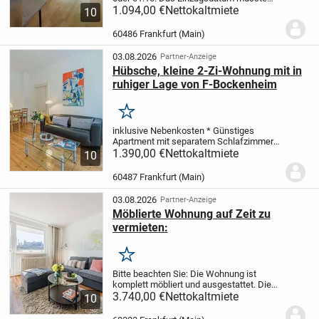
man mit dem Vermieter abklären. Infrage
1.094,00 €
Nettokaltmiete
10
kommen 1-2 Personen mit
angemessenem Einkommen. Dabei ist
60486 Frankfurt (Main)
Voraussetzung, dass die...
03.08.2026
Partner-Anzeige
Hübsche, kleine 2-Zi-Wohnung mit in
ruhiger Lage von F-Bockenheim
Merken
inklusive Nebenkosten
* Günstiges
Apartment mit separatem Schlafzimmer
*
Nette Cafés und Restaurants in der
1.390,00 €
Nettokaltmiete
10
Umgebung
* Eigener
Waschtrockner
Saniertes kleines
60487 Frankfurt (Main)
Mehrfamilienhaus (Altbau), Bj. 1920,...
03.08.2026
Partner-Anzeige
Möblierte Wohnung auf Zeit zu
vermieten:
Merken
Bitte beachten Sie: Die Wohnung ist
komplett möbliert und ausgestattet.
Die
Gesamtmiete beinhaltet die
3.740,00 €
Nettokaltmiete
10
Nebenkosten.
Gesamtmiete 3740,-
Eur
inklusive Nebenkosten, zzgl. WLAN-