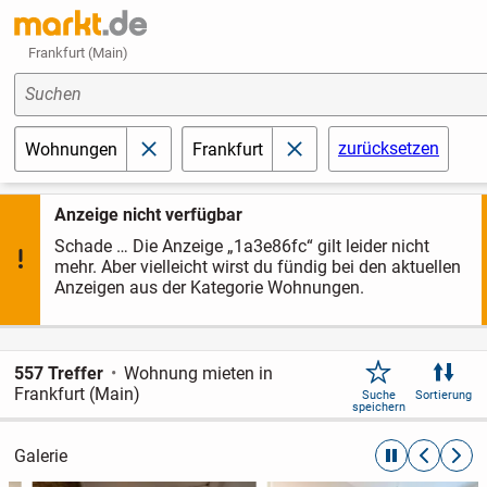
Frankfurt (Main)
Suchen
zurücksetzen
Wohnungen
Frankfurt
schließen
schließen
Anzeige nicht verfügbar
Schade … Die Anzeige „1a3e86fc“ gilt leider nicht
mehr. Aber vielleicht wirst du fündig bei den aktuellen
Anzeigen aus der Kategorie Wohnungen.
557 Treffer
Wohnung mieten in
Frankfurt (Main)
Suche
Sortierung
speichern
Galerie
automatische R
zurückblät
weite