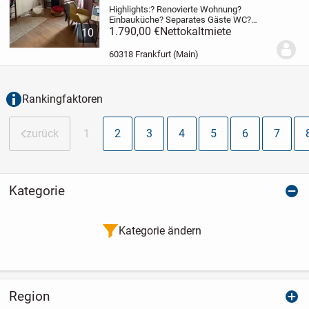
Highlights:
? Renovierte Wohnung
?
Einbauküche
? Separates Gäste WC
?
Duschwanne
1.790,00 €
Nettokaltmiete
? Zusätzlicher Abstellraum
?
10
U5-Haltestelle Glauburgstraße direkt vor
der Tür
? Rewe, Aldi und Penny in
60318 Frankfurt (Main)
unmittelbarer...
Rankingfaktoren
zurück
1
2
3
4
5
6
7
Kategorie
Kategorie ändern
Region