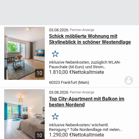
03.08.2026
Partner-Anzeige
Schick möblierte Wohnung mit
Skylineblick in schöner Westendlage
Merken
inklusive Nebenkosten, zuzüglich WLAN-
Pauschale (66 Euro) und Strom
(Pauschale von 125 Euro/Monat)
1.810,00 €
Nettokaltmiete
* 2.
10
Etage mit Lift und sonnigem Balkon
*
Möderne Möblierung und gute
60323 Frankfurt (Main)
Ausstattung
* Schöne Cafés...
03.08.2026
Partner-Anzeige
Top City-Apartment mit Balkon im
besten Nordend
Merken
inklusive Nebenkosten/ wöchentl.
Reinigung
* Tolle Nordendlage mit vielen
Cafés und Restaurants in der Nähe
1.290,00 €
Nettokaltmiete
* Gute
10
und moderne Möblierung
* Sehr gute