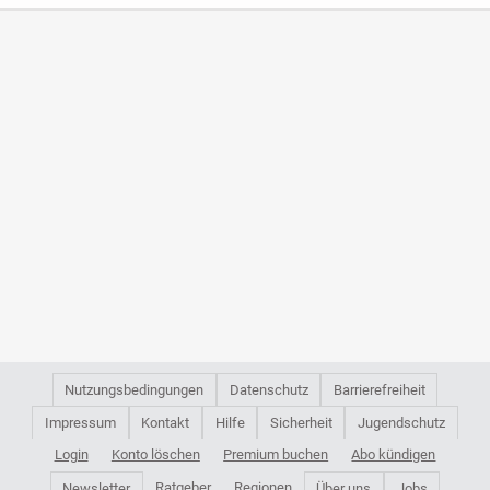
Nutzungsbedingungen
Datenschutz
Barrierefreiheit
Impressum
Kontakt
Hilfe
Sicherheit
Jugendschutz
Login
Konto löschen
Premium buchen
Abo kündigen
Ratgeber
Regionen
Newsletter
Über uns
Jobs