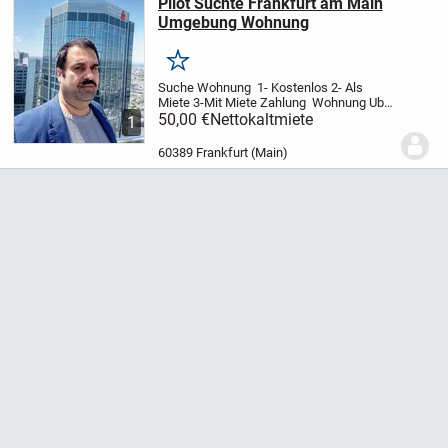
Pilot Suchte Frankfurt am Main
Umgebung Wohnung
Merken
Suche Wohnung 1- Kostenlos 2- Als
Miete 3-Mit Miete Zahlung Wohnung Uber
30 gm Bis Weitere Wohnung Umgebung
50,00 €
Nettokaltmiete
1
Frankfurt am Main Sein Garten Wohnung
Geht Auch Bis Zweite Etage Freundliche
60389 Frankfurt (Main)
Bewohnern...