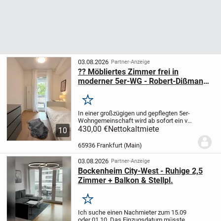
03.08.2026
Partner-Anzeige
?? Möbliertes Zimmer frei in
moderner 5er-WG - Robert-Dißmann-
Straße 8, Frankfurt am Main!
Merken
In einer großzügigen und gepflegten 5er-
Wohngemeinschaft wird ab sofort ein voll
möbliertes Zimmer frei! Ideal für
430,00 €
Nettokaltmiete
10
Studierende, Azubis oder junge
Berufstätige, die komfortabel wohnen und
65936 Frankfurt (Main)
von einer...
03.08.2026
Partner-Anzeige
Bockenheim City-West - Ruhige 2,5
Zimmer + Balkon & Stellpl.
Merken
Ich suche einen Nachmieter zum 15.09
oder 01.10. Das Einzugsdatum müsste