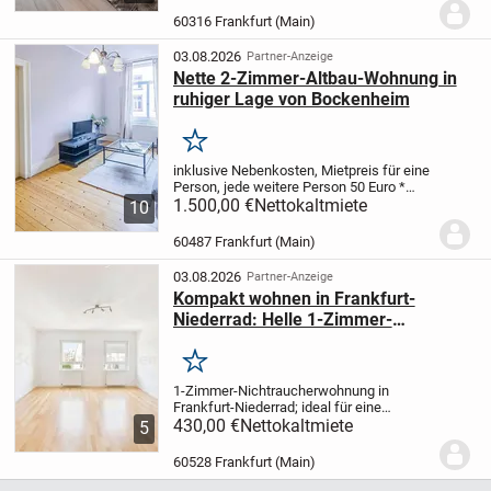
Anbindung an die Innenstadt
Gepflegtes...
60316 Frankfurt (Main)
03.08.2026
Partner-Anzeige
Nette 2-Zimmer-Altbau-Wohnung in
ruhiger Lage von Bockenheim
Merken
inklusive Nebenkosten, Mietpreis für eine
Person, jede weitere Person 50 Euro
*
Zahlreiche Einkaufsmöglichkeiten
1.500,00 €
Nettokaltmiete
10
fußläufig erreichbar
* Waschmaschine in
der Wohnung
* große
60487 Frankfurt (Main)
Wohnküche
Gepflegtes...
03.08.2026
Partner-Anzeige
Kompakt wohnen in Frankfurt-
Niederrad: Helle 1-Zimmer-
Altbauwohnung
Merken
1-Zimmer-Nichtraucherwohnung in
Frankfurt-Niederrad; ideal für eine
Einzelperson, die eine kompakte
430,00 €
Nettokaltmiete
5
Wohnung mit klarer Aufteilung und guter
Anbindung sucht. Auf ca. 32 m²
60528 Frankfurt (Main)
Wohnfläche verteilen sich ein...