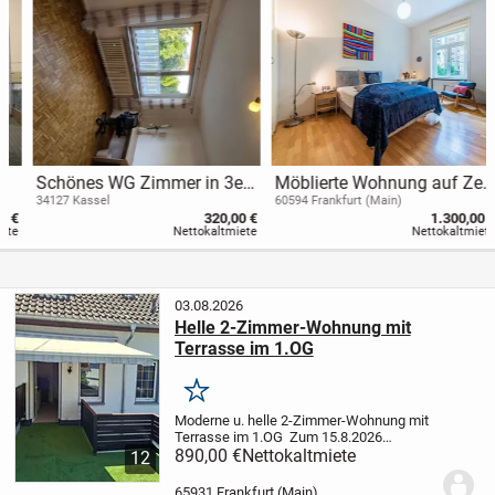
Schönes WG Zimmer in 3er
Möblierte Wohnung auf Zeit
WG im Philippinenhöfer
zu vermieten:
34127 Kassel
60594 Frankfurt (Main)
320,00 €
1.300,00 €
Weg
Nettokaltmiete
Nettokaltmiete
03.08.2026
Helle 2-Zimmer-Wohnung mit
Terrasse im 1.OG
Merken
Moderne u. helle 2-Zimmer-Wohnung mit
Terrasse im 1.OG
Zum 15.8.2026
Moderne und helle 2-Zimmer-Wohnung
890,00 €
Nettokaltmiete
12
mit Terrasse im 1. Obergeschoss
Sindlingen, 65931 Frankfurt am Main
45
65931 Frankfurt (Main)