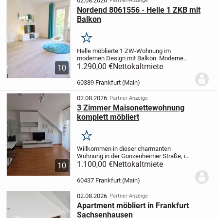
02.08.2026
Partner-Anzeige
Nordend 8061556 - Helle 1 ZKB mit
Balkon
Merken
Helle möblierte 1 ZW-Wohnung im
modernen Design mit Balkon. Moderne
Architektur mit großen Fensterflächen für
1.290,00 €
Nettokaltmiete
10
viel Licht.
Ausstattung:
Wohnen:
integrierter Schlaf-/Wohnbereich mit
60389 Frankfurt (Main)
Couch,
Küche:...
02.08.2026
Partner-Anzeige
3 Zimmer Maisonettewohnung
komplett möbliert
Merken
Willkommen in dieser charmanten
Wohnung in der Gonzenheimer Straße, im
begehrten Stadtteil Bonames, Frankfurt
1.100,00 €
Nettokaltmiete
10
am Main. Diese attraktive 3-Zimmer-
Wohnung erstreckt sich über eine
60437 Frankfurt (Main)
großzügige Fläche von...
02.08.2026
Partner-Anzeige
Apartment möbliert in Frankfurt
Sachsenhausen