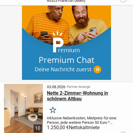
60323 Frankfurt (Main)
Pauschale (70 Euro) und...
03.08.2026
Partner-Anzeige
Nette 2-Zimmer-Wohnung in
schönem Altbau
Merken
inklusive Nebenkosten, Mietpreis für eine
Person, jede weitere Person 50 Euro
*
Hübsche Möblierung und gute
1.250,00 €
Nettokaltmiete
10
Ausstattung
* Sehr gute Anbindung an die