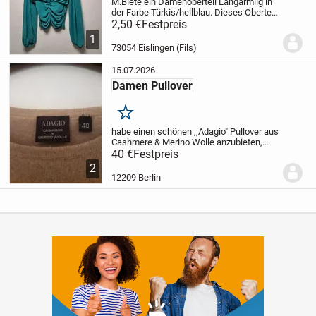
M.
Biete ein Damenoberteil Langärmlig in
der Farbe Türkis/hellblau.
Dieses Oberteil
ist in einem guten Zustand und weisst
2,50 €
Festpreis
keine Läsionen auf.
Leider kann ich nicht
1
mehr die Marke benennen da der...
73054 Eislingen (Fils)
15.07.2026
Damen Pullover
Merken
habe einen schönen ,,Adagio" Pullover aus
Cashmere & Merino Wolle anzubieten,
keine Gebrauchsspuren
40 €
Festpreis
Größe 40
Neu
2
12209 Berlin