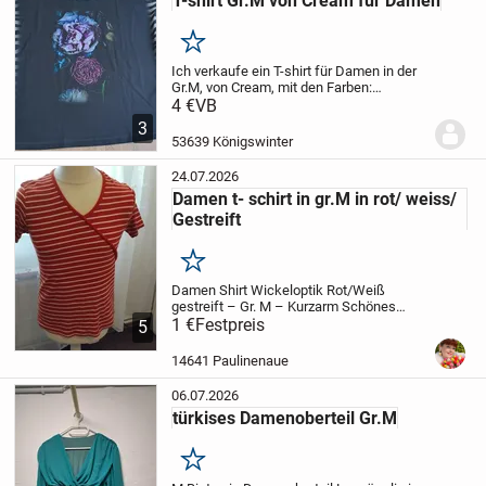
T-shirt Gr.M von Cream für Damen
Merken
Ich verkaufe ein T-shirt für Damen in der
Gr.M, von Cream, mit den Farben:
grau/schwarz/lila, vorne mit Blumenmotiv
4 €
VB
und hinten uni grau. Maße: Breite von
3
Achsel zu Achsel: 52cm, Länge: 50cm....
53639 Königswinter
24.07.2026
Damen t- schirt in gr.M in rot/ weiss/
Gestreift
Merken
Damen Shirt Wickeloptik Rot/Weiß
gestreift – Gr. M – Kurzarm
Schönes
Damen-Shirt in Größe M in Rot mit weißen
1 €
Festpreis
5
Querstreifen.
Das Shirt hat einen
femininen V-Ausschnitt in Wickeloptik
14641 Paulinenaue
und kurze Ärmel....
06.07.2026
türkises Damenoberteil Gr.M
Merken