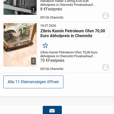
Handtuch Halter 3 armig 8.00 EUR
Abholpreis in Chemnitz Privatverkauf
daher keine Rücknahme, Garantie oder
8 €
Festpreis
1
Gewährleistung
09126 Chemnitz
18.07.2026
Zibrio Kamin Petroleum Ofen 70,00
Euro Abholpreis in Chemnitz
Merken
Zibrio Kamin Petroleum Ofen 70,00 Euro
Abholpreis in Chemnitz Privatverkauf
daher keine Rücknahme, Garantie oder
70 €
Festpreis
2
Gewährleistung
Docht müsste erneuert
werden!
09126 Chemnitz
Alle 11 Kleinanzeigen öffnen