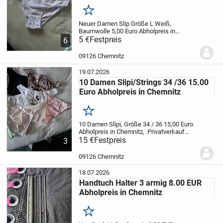
Merken
Neuer Damen Slip Größe L
Weiß,
Baumwolle
5,00 Euro Abholpreis in
Chemnitz
5 €
Festpreis
Privatverkauf daher keine
6
Rücknahme oder Gewährleistung
09126 Chemnitz
19.07.2026
10 Damen Slipi/Strings 34 /36 15.00
Euro Abholpreis in Chemnitz
Merken
10 Damen Slipi, Größe 34 / 36 15,00 Euro
Abholpreis in Chemnitz,
Privatverkauf
daher keine Rücknahme, Garantie oder
15 €
Festpreis
3
Gewährleistung
09126 Chemnitz
18.07.2026
Handtuch Halter 3 armig 8.00 EUR
Abholpreis in Chemnitz
Merken