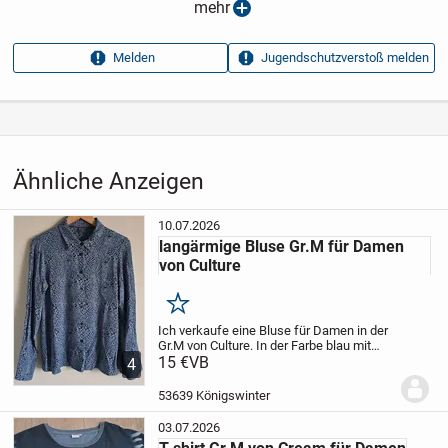
Anzeigen­typ
Privatangebot
mehr
Anzeigen­datum
07.07.2026
Melden
Jugendschutzverstoß melden
Anzeigen­kennung
bd5ca309
Aufrufe dieser
49
Anzeige
Kategorie
Haus & Garten
›
Kleidung
›
Damenkleidung
›
Damenoberteile
›
Ähnliche Anzeigen
Damen-Sweatshirts
10.07.2026
langärmige Bluse Gr.M für Damen
von Culture
Merken
Ich verkaufe eine Bluse für Damen in der
Gr.M von Culture. In der Farbe blau mit
schwarzem Klecksmuster. Mit Kragen
15 €
VB
4
und Knopfleiste. Maße: Breite von Achsel
zu Achsel: 48cm, Länge ab Schulter:
53639 Königswinter
65cm....
03.07.2026