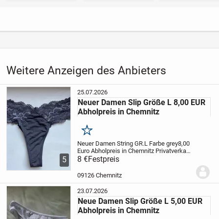
Weitere Anzeigen des Anbieters
25.07.2026
Neuer Damen Slip Größe L 8,00 EUR
Abholpreis in Chemnitz
Merken
Neuer Damen String GR.L Farbe grey
8,00
Euro Abholpreis in Chemnitz Privatverkauf
daher keine Rücknahme, Garantie oder
8 €
Festpreis
5
Gewährleistung
09126 Chemnitz
23.07.2026
Neue Damen Slip Größe L 5,00 EUR
Abholpreis in Chemnitz