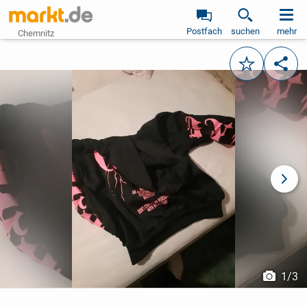
Postfach
suchen
mehr
Chemnitz
Merken
Teile
vorheriges Bild
näch
1
/
3