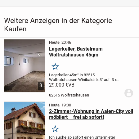
Weitere Anzeigen in der Kategorie
Kaufen
Heute, 20:46
Lagerkeller, Bastelraum
Wolfratshausen 45qm
Merken
Lagerkeller 45m² in 82515
Wolfratshausen Winibaldstr. 31
auf 3 x
15m bietet sich viel Stellwand für
29.000 €
VB
3
Regale
Stromanschluß mit eigenem
Zähler
Der Raum hat 2 Fenster, Zufahrt
82515 Wolfratshausen
über die Tiefgarage (190m)...
Heute, 19:00
2-Zimmer-Wohnung in Aalen-City voll
möbliert – frei ab sofort❗️
Merken
Ich suche ab sofort einen Untermieter