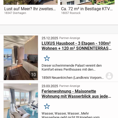
Lust auf Meer? Ihr zweites
Ca. 72 m² in Bestlage KTV -
Zuhause, das sich wie von
WG-geeignet & flexibel für
18347 Dierhagen
18057 Rostock
selbst abbezahlt
Eigennutzung oder
Vermietung!
25.12.2025
Partner-Anzeige
LUXUS Hausboot - 3 Etagen - 100m²
Wohnen + 120 m² SONNENTERRASSE
- Kamin, Kino, komplett individuell
Merken
Dieser schwimmende Palast vereint den
Komfort eines Penthouses mit den
Vorteilen einer modernen Yacht.
Als
10
Designhaus nach deutschen Standards
18569 Neuenkirchen (Landkreis Vorpommern-Rügen)
für Statik und Energieeffizients gefertigt,
ermöglicht...
23.03.2025
Partner-Anzeige
Ferienwohnung - Maisonette
Wohnung mit Wasserblick aus jedem
Fenster
Merken
Wasser, Wasser, Wasser...
Mehr
Wasserlage geht nicht !!!
Umgeben vom