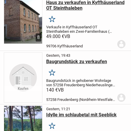
Haus zu verkaufen in Kyffhäuserland
OT Steinthaleben
Merken
Verkaufe in Kyffhäuserland OT
Steinthaleben ein Zwei-Familienhaus (
ehemalige Schule ). Baujahr 1925, 8
49.000 €
VB
8
Zimmer, Küche, Bad und WC. Ca 165 m²
Wohnfläche. Grundstück 257 m². Es sind
99706 Kyffhäuserland
größere Renovierungs...
Gestern, 19:43
Baugrundstück zu verkaufen
Merken
Baugrundstück in gehobener Wohnlage
von 57258 Freudenberg Niederheuslingen
zu verkaufen.
Ca. 850qm, unverbaubar
Auf
140 €
VB
dem Grundstück befindet sich ein
ehemaliger Fisch Teich der sich gut zu
57258 Freudenberg (Nordrhein-Westfalen)
einem Natur...
Gestern, 11:21
Idylle im schlaubetal mit Seeblick
Merken