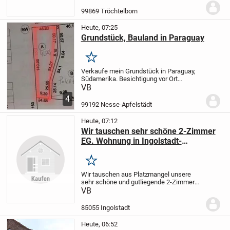
Nesseaue als Mischgebiet ausgewiesen,
so dass es zukünftig bebaut werden
99869 Tröchtelborn
kann. Nach Rücksprache...
Heute, 07:25
Grundstück, Bauland in Paraguay
Merken
Verkaufe mein Grundstück in Paraguay,
Südamerika. Besichtigung vor Ort
möglich, mein Onkel (wohnhaft in
VB
Paraguay) verwaltet alles und wickelt den
4
Verkauf ab. Titel vorhanden. Er hat eine
99192 Nesse-Apfelstädt
Vollmacht von...
Heute, 07:12
Wir tauschen sehr schöne 2-Zimmer
EG. Wohnung in Ingolstadt-
Oberhaunstadt gegen älteres Haus.
Merken
Wir tauschen aus Platzmangel unsere
sehr schöne und gutliegende 2-Zimmer
Erdgeschoß Wohnung mit 61m
VB
Wohnraum und ca.120m Grund und einen
Tiefgaragenplatz gegen älteres Haus.Die
85055 Ingolstadt
Wohnung ist neu...
Heute, 06:52