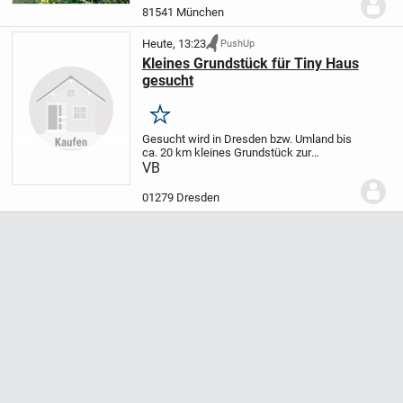
(Doppelhaushälfte) aus den 1970er
81541 München
Jahren bietet auf...
Heute, 13:23
PushUp
Kleines Grundstück für Tiny Haus
gesucht
Merken
Gesucht wird in Dresden bzw. Umland bis
ca. 20 km kleines Grundstück zur
Pacht/Miete/Kauf für Stellung eines Tiny
VB
Hauses.
01279 Dresden