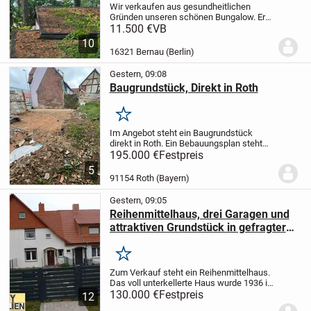
Wir verkaufen aus gesundheitlichen
Gründen unseren schönen Bungalow. Er
befindet sich auf dem Camping-u.
11.500 €
VB
Wochenendhausplatz am Schervenzsee.
10
Er ist möbliert und sofort
16321 Bernau (Berlin)
bezugsfertig.
Pacht inkl. 1PKW ...
Gestern, 09:08
Baugrundstück, Direkt in Roth
Merken
Im Angebot steht ein Baugrundstück
direkt in Roth.
Ein Bebauungsplan steht
bereits, kann aber noch geändert werden.
195.000 €
Festpreis
Wohnhaus mit 3 Ebenen und einer
5
Garage.
Näheres unter
91154 Roth (Bayern)
mail(a)erdemir.cc
Tel...
Gestern, 09:05
Reihenmittelhaus, drei Garagen und
attraktiven Grundstück in gefragter
Lage
Merken
Zum Verkauf steht ein Reihenmittelhaus.
Das voll unterkellerte Haus wurde 1936 in
Massivbauweise errichtet und ab 1997
130.000 €
Festpreis
12
saniert.
Im Erdgeschoss des Hauses