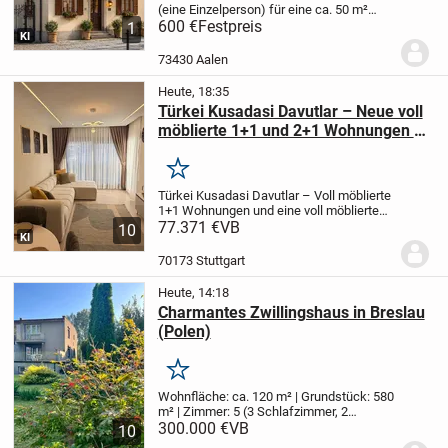
(eine Einzelperson) für eine ca. 50 m²
große, voll möblierte 2-Zimmer-
600 €
Festpreis
1
KI
Dachgeschosswohnung in bester Lage
der Aalen-City.
Top-Lage
* Nur ca. 150 m
73430 Aalen
zum Rathaus...
Heute, 18:35
Türkei Kusadasi Davutlar – Neue voll
möblierte 1+1 und 2+1 Wohnungen zu
verkaufen
Merken
Türkei Kusadasi Davutlar – Voll möblierte
1+1 Wohnungen und eine voll möblierte
2+1 Wohnung
77.371 €
VB
Unsere Wohnungen sind
10
KI
neu und unbenutzt.
Sie befinden sich in
der Nähe von Supermärkten, dem
70173 Stuttgart
Gesundheitszent...
Heute, 14:18
Charmantes Zwillingshaus in Breslau
(Polen)
Merken
Wohnfläche: ca. 120 m² | Grundstück: 580
m² | Zimmer: 5 (3 Schlafzimmer, 2
Wohnzimmer) | Baujahr: 1970er
300.000 €
VB
Dieses
10
liebevoll gepflegte Zwillingshaus