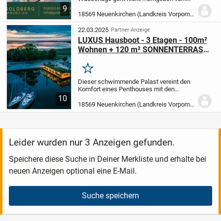
Breetzer Bodden befindet sich Ihre neue
9
Traumwohnung in einem Haus, welches
18569 Neuenkirchen (Landkreis Vorpommern-Rügen)
allein auf einem Landvorsprung erbaut
wurde. Dieser...
22.03.2025
Partner-Anzeige
LUXUS Hausboot - 3 Etagen - 100m²
Wohnen + 120 m² SONNENTERRASSE
- Kamin, Kino, komplett individuell
Merken
Dieser schwimmende Palast vereint den
Komfort eines Penthouses mit den
Vorteilen einer modernen Yacht.
Als
10
Designhaus nach deutschen Standards
18569 Neuenkirchen (Landkreis Vorpommern-Rügen)
für Statik und Energieeffizients gefertigt,
ermöglicht...
Leider wurden nur 3 Anzeigen gefunden.
Speichere diese Suche in Deiner Merkliste und erhalte bei
neuen Anzeigen optional eine E-Mail.
Suche speichern