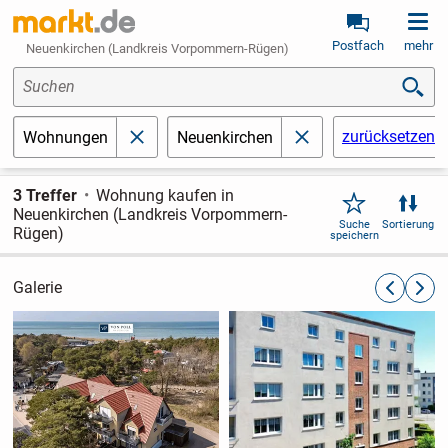
Postfach
mehr
Neuenkirchen (Landkreis Vorpommern-Rügen)
Suchen
zurücksetzen
Wohnungen
Neuenkirchen
schließen
schließen
3 Treffer
Wohnung kaufen in
Neuenkirchen (Landkreis Vorpommern-
Suche
Sortierung
Rügen)
speichern
Galerie
zurückblät
weite