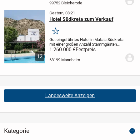
befindet sich ein Flur, ein Wohnzimmer,
99752 Bleicherode
eine...
Gestern, 08:21
Hotel Südkreta zum Verkauf
Merken
Gut eingeführtes Hotel in Matala Südkreta
mit einer großen Anzahl Stammgästen,
vorzugsweise aus dem deutsch
1.260.000 €
Festpreis
sprachigen Raum und aus Frankreich.
12
Matala:
Matala ist ein Dorf an der
68199 Mannheim
Südküste der...
Landesweite Anzeigen
Kategorie