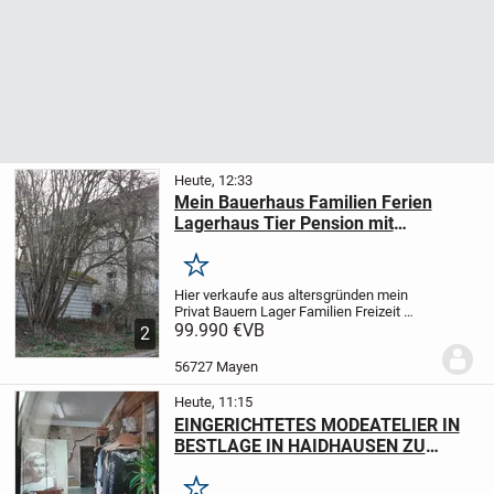
Heute, 12:33
Mein Bauerhaus Familien Ferien
Lagerhaus Tier Pension mit
Garten+Stellplatz Nürburgring Nähe
Merken
Hier verkaufe aus altersgründen mein
Privat Bauern Lager Familien Freizeit
Ferien Haus mit Garten+Campen
99.990 €
VB
2
Stellplatz ,auch Tier Pension
möglich,rundum Grundstück 205
56727 Mayen
qm+mehr möglich,Haus 100qm,9...
Heute, 11:15
EINGERICHTETES MODEATELIER IN
BESTLAGE IN HAIDHAUSEN ZU
VERKAUFEN