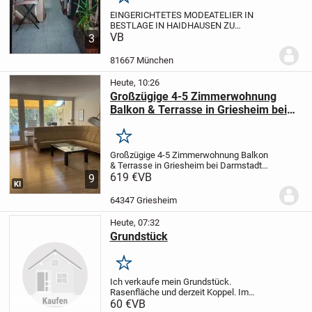
Merken
EINGERICHTETES MODEATELIER IN
BESTLAGE IN HAIDHAUSEN ZU
VERKAUFEN
VB
LEISTUNGEN
Änderungen &
3
Maßanfertigung & Brautkleider & Eigenes
Design
KUNDSCHAFT
Stammkundschaft
81667 München
vorhanden.
LAGE:
Sehr zentral in...
Heute, 10:26
Großzügige 4-5 Zimmerwohnung
Balkon & Terrasse in Griesheim bei
Darmstadt von privat zu verkaufen
Merken
Großzügige 4-5 Zimmerwohnung Balkon
& Terrasse in Griesheim bei Darmstadt
von privat zu
619 €
VB
9
KI
verkaufen
Objektbeschreibung
Bei dem
angebotenen Objekt handelt es sich um
64347 Griesheim
eine attraktive 4/5-Zimmerwohnung in...
Heute, 07:32
Grundstück
Merken
Ich verkaufe mein Grundstück.
Rasenfläche und derzeit Koppel. Im
deklarierten Flächennutzungsplan der VG
60 €
VB