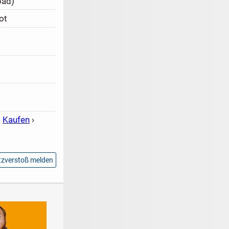
bad)
ot
›
Kaufen
›
zverstoß melden