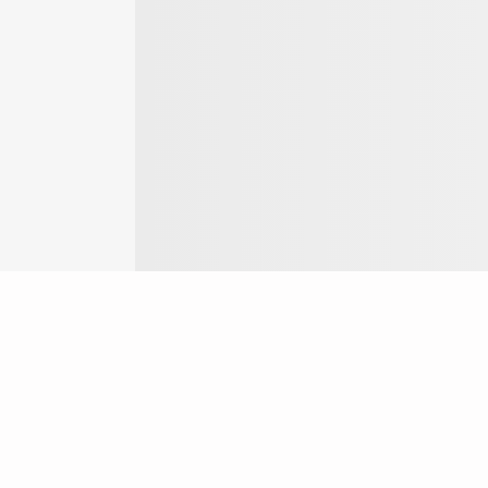
Login
ok