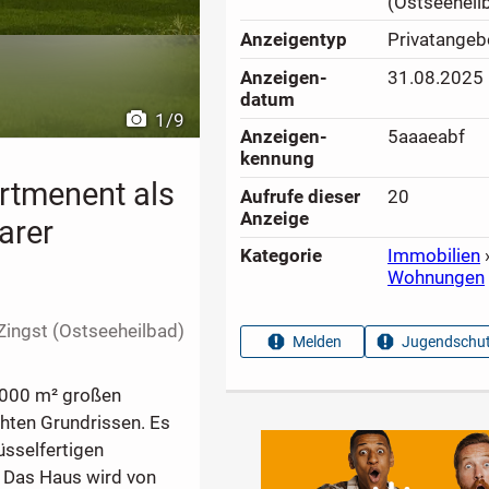
(Ostseeheil
Anzeigen­typ
Privatangeb
Anzeigen­
31.08.2025
datum
1
/
9
Anzeigen­
5aaaeabf
kennung
rtmenent als
Aufrufe dieser
20
Anzeige
arer
Kategorie
Immobilien
Wohnungen
ingst (Ostseeheilbad)
Melden
Jugendschut
2.000 m² großen
hten Grundrissen. Es
sselfertigen
. Das Haus wird von