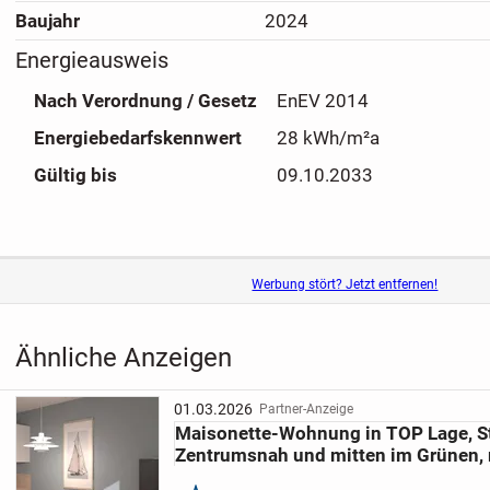
Spannrahmens, ausgestattet. In allen Wohn- und Schlafrä
Baujahr
2024
hochwertiger Design-Vinylboden, der edel in der Optik und
Energieausweis
Beschaffenheit ist verlegt.
Das Bad ist mit einer bodengleichen Stahlduschwanne m
Nach Verordnung / Gesetz
EnEV 2014
(weiß) sowie einer Echtglas-Duschabtrennung ausgestatt
Energiebedarfskennwert
28 kWh/m²a
können aktuell noch berücksichtigt werden.
Gültig bis
09.10.2033
Es gibt auch die Möglichkeit in einigen Einheiten eine Kabi
Steuerung und Zubehör einhauen zu lassen. Dies würde ei
von 8.000,- € (netto) bedeuten.
Werbung stört? Jetzt entfernen!
Ähnliche Anzeigen
01.03.2026
Partner-Anzeige
Maisonette-Wohnung in TOP Lage, S
Zentrumsnah und mitten im Grünen, r