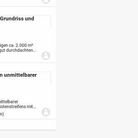
 Grundriss und
higen ca. 2.000 m²
 gut durchdachten
nhäuser mit jeweils
n unmittelbarer
ittelbarer
stenstreifens mit
gen Ostseestrand
n)