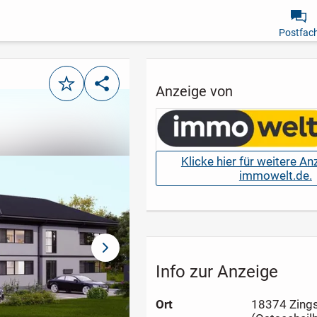
Postfac
Merken
Teilen
Anzeige von
Klicke hier für weitere A
immowelt.de.
nächstes Bild
Info zur Anzeige
Ort
18374 Zing