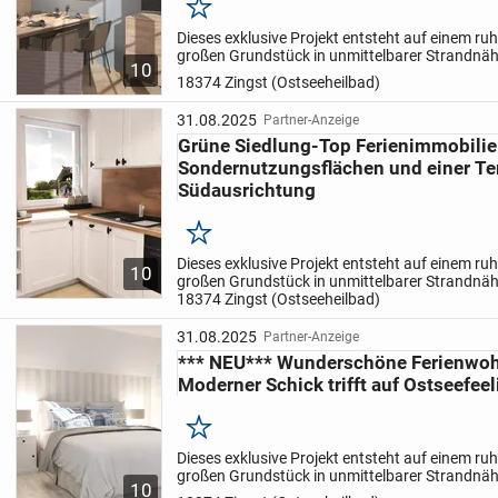
Merken
Dieses exklusive Projekt entsteht auf einem ru
großen Grundstück in unmittelbarer Strandnäh
10
durchdachten Grundrissen. Es werden 2 mode
18374 Zingst (Ostseeheilbad)
Mehrfamilienhäuser mit jeweils 5...
31.08.2025
Partner-Anzeige
Grüne Siedlung-Top Ferienimmobilie
Sondernutzungsflächen und einer Te
Südausrichtung
Merken
Dieses exklusive Projekt entsteht auf einem ru
10
großen Grundstück in unmittelbarer Strandnäh
durchdachten Grundrissen. Es werden 2 mode
18374 Zingst (Ostseeheilbad)
Mehrfamilienhäuser mit jeweils 5...
31.08.2025
Partner-Anzeige
*** NEU*** Wunderschöne Ferienwoh
Moderner Schick trifft auf Ostseefeel
Merken
Dieses exklusive Projekt entsteht auf einem ru
großen Grundstück in unmittelbarer Strandnäh
10
durchdachten Grundrissen. Es werden 2 mode