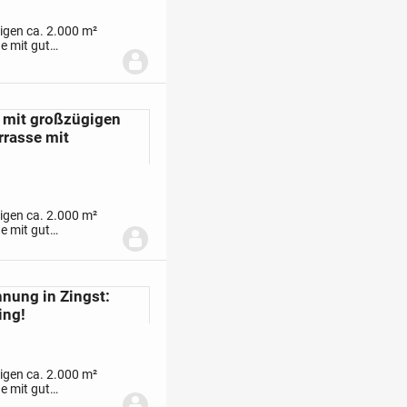
higen ca. 2.000 m²
e mit gut
rne
 mit großzügigen
rrasse mit
higen ca. 2.000 m²
e mit gut
rne
nung in Zingst:
ing!
higen ca. 2.000 m²
e mit gut
rne