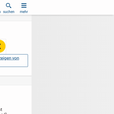
h
suchen
mehr
nzeigen von
st