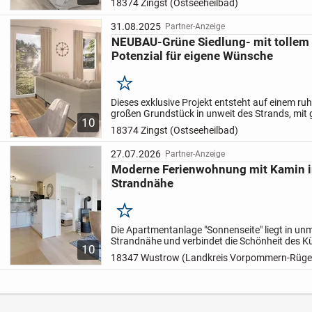
18374 Zingst (Ostseeheilbad)
Mehrfamilienhäuser mit jeweils 5...
31.08.2025
Partner-Anzeige
NEUBAU-Grüne Siedlung- mit tollem
Potenzial für eigene Wünsche
Merken
Dieses exklusive Projekt entsteht auf einem ru
großen Grundstück in unweit des Strands, mit
10
Grundrissen. Es werden 2 moderne Mehrfamilie
18374 Zingst (Ostseeheilbad)
5...
27.07.2026
Partner-Anzeige
Moderne Ferienwohnung mit Kamin i
Strandnähe
Merken
Die Apartmentanlage "Sonnenseite" liegt in unm
Strandnähe und verbindet die Schönheit des Kü
10
den Reizen modernen Wohnens. Den feinsandi
18347 Wustrow (Landkreis Vorpommern-Rüge
erreichen Sie...