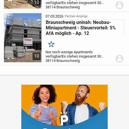
10
verfügbar!
Es stehen insgesamt 30
bezugsfertige Apartments (28 x 1-Zimmer,
38114 Braunschweig
2 x 2-Zimmer) in unserem Neubauprojekt
in Braunschweig zum Verkauf. Es wird,
07.05.2026
Partner-Anzeige
ruhig gelegen, auf...
Braunschweig uninah: Neubau-
Miniapartment - Steuervorteil: 5%
AfA möglich - Ap. 12
Merken
Nur noch wenige Apartments
10
verfügbar!
Es stehen insgesamt 30
bezugsfertige Apartments (28 x 1-Zimmer,
38114 Braunschweig
2 x 2-Zimmer) in unserem Neubauprojekt
in Braunschweig zum Verkauf. Es wird,
ruhig gelegen, auf...