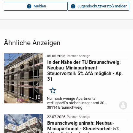
Anzeigen­kennung
e7950a67
Melden
Jugendschutzverstoß melden
Aufrufe dieser
10
Anzeige
Kategorie
Immobilien
›
Kaufen
›
Wohnungen
Ähnliche Anzeigen
05.05.2026
Partner-Anzeige
In der Nähe der TU Braunschweig:
Neubau-Miniapartment -
Steuervorteil: 5% AfA möglich - Ap.
31
Merken
10
Nur noch wenige Apartments
verfügbar!
Es stehen insgesamt 30
bezugsfertige Apartments (28 x 1-Zimmer,
38114 Braunschweig
2 x 2-Zimmer) in unserem Neubauprojekt
in Braunschweig zum Verkauf. Es wird,
22.07.2026
Partner-Anzeige
ruhig gelegen, auf...
Braunschweig uninah: Neubau-
Miniapartment - Steuervorteil: 5%