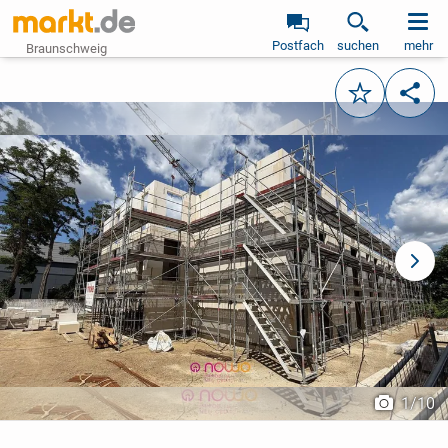
Postfach
suchen
mehr
Braunschweig
Merken
Teile
vorheriges Bild
näch
1
/
10