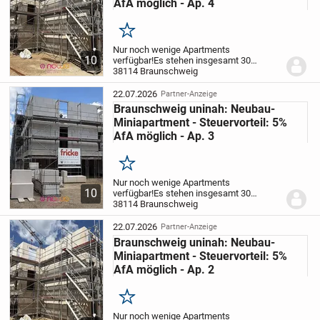
AfA möglich - Ap. 4
Merken
Nur noch wenige Apartments
10
verfügbar!
Es stehen insgesamt 30
bezugsfertige Apartments (28 x 1-Zimmer,
38114 Braunschweig
2 x 2-Zimmer) in unserem Neubauprojekt
in Braunschweig zum Verkauf. Es wird,
22.07.2026
Partner-Anzeige
ruhig gelegen, auf...
Braunschweig uninah: Neubau-
Miniapartment - Steuervorteil: 5%
AfA möglich - Ap. 3
Merken
Nur noch wenige Apartments
10
verfügbar!
Es stehen insgesamt 30
bezugsfertige Apartments (28 x 1-Zimmer,
38114 Braunschweig
2 x 2-Zimmer) in unserem Neubauprojekt
in Braunschweig zum Verkauf. Es wird,
22.07.2026
Partner-Anzeige
ruhig gelegen, auf...
Braunschweig uninah: Neubau-
Miniapartment - Steuervorteil: 5%
AfA möglich - Ap. 2
Merken
Nur noch wenige Apartments