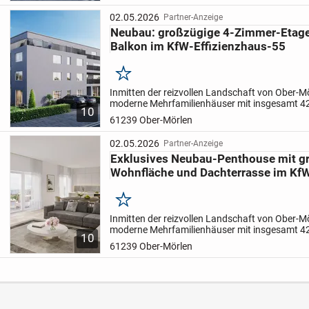
02.05.2026
Partner-Anzeige
Neubau: großzügige 4-Zimmer-Etag
Balkon im KfW-Effizienzhaus-55
Merken
Inmitten der reizvollen Landschaft von Ober-M
moderne Mehrfamilienhäuser mit insgesamt 4
10
Wohneinheiten im EH55-Standard - ein Neubaup
61239 Ober-Mörlen
ländliche Ruhe mit...
02.05.2026
Partner-Anzeige
Exklusives Neubau-Penthouse mit g
Wohnfläche und Dachterrasse im Kf
Merken
Inmitten der reizvollen Landschaft von Ober-M
moderne Mehrfamilienhäuser mit insgesamt 4
10
Wohneinheiten im EH55-Standard - ein Neubaup
61239 Ober-Mörlen
ländliche Ruhe mit...