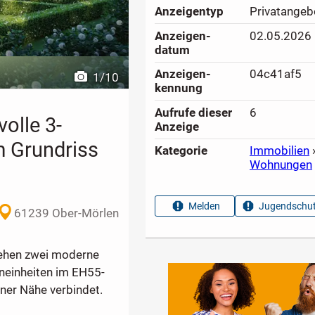
Anzeigen­typ
Privatangeb
Anzeigen­
02.05.2026
datum
Anzeigen­
04c41af5
1
/
10
kennung
Aufrufe dieser
6
olle 3-
Anzeige
 Grundriss
Kategorie
Immobilien
Wohnungen
Melden
Jugendschut
61239 Ober-Mörlen
tehen zwei moderne
neinheiten im EH55-
aner Nähe verbindet.