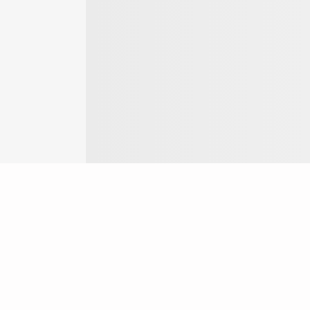
Login
ok