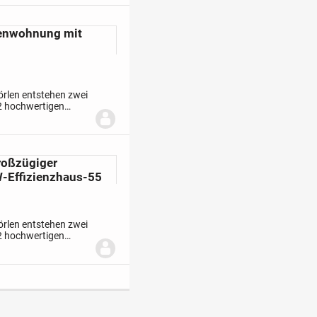
enwohnung mit
örlen entstehen zwei
2 hochwertigen
rojekt, das
roßzügiger
W-Effizienzhaus-55
örlen entstehen zwei
2 hochwertigen
rojekt, das