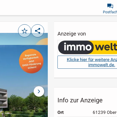
Postfac
Merken
Teilen
Anzeige von
Klicke hier für weitere A
immowelt.de.
nächstes Bild
Info zur Anzeige
Ort
61239 Ober