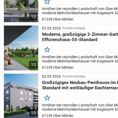
Merken
Eigennutzer als auch für Kapitalanleger attraktiv.
Inmitten der reizvollen Landschaft von Ober-M
moderne Mehrfamilienhäuser mit insgesamt 4
10
Wohneinheiten im EH55-Standard - ein Neubaup
61239 Ober-Mörlen
ländliche Ruhe mit...
02.05.2026
Partner-Anzeige
Moderne, großzügige 3-Zimmer-Gar
Effizienzhaus-55-Standard
Merken
Inmitten der reizvollen Landschaft von Ober-M
moderne Mehrfamilienhäuser mit insgesamt 4
10
Wohneinheiten im EH55-Standard - ein Neubaup
61239 Ober-Mörlen
ländliche Ruhe mit...
02.05.2026
Partner-Anzeige
Großzügiges Neubau-Penthouse im E
Standard mit weitläufiger Dachterras
Merken
Inmitten der reizvollen Landschaft von Ober-M
moderne Mehrfamilienhäuser mit insgesamt 4
10
Wohneinheiten im EH55-Standard - ein Neubaup
61239 Ober-Mörlen
ländliche Ruhe mit...