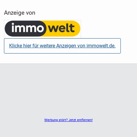
"Alle im Exposé dargestellten Bilder entsprechen der
Anzeige von
tatsächlichen Architektur, Raumaufteilung, Baukörpern,
Böden, Fliesen und Terrassenflächen. Lediglich Möblierung,
Accessoires, Leuchten und Grünflächen wurden visualisiert."
Klicke hier für weitere Anzeigen von immowelt.de.
Werbung stört? Jetzt entfernen!