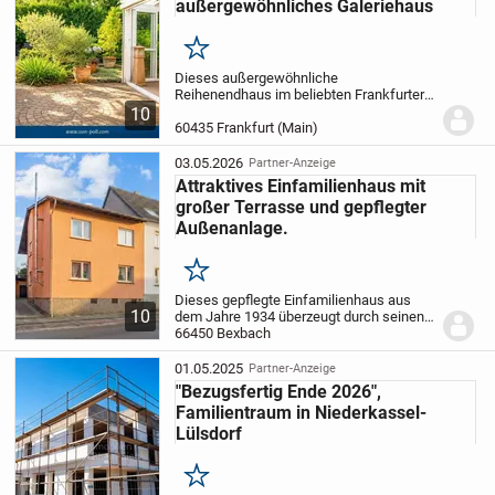
außergewöhnliches Galeriehaus
Merken
Dieses außergewöhnliche
Reihenendhaus im beliebten Frankfurter
Bogen verbindet moderne Architektur mit
10
einem offenen Wohnkonzept und einem
60435 Frankfurt (Main)
großzügigen Raumgefühl.
Lichtdurchflutete Räume, beeindrucken...
03.05.2026
Partner-Anzeige
Attraktives Einfamilienhaus mit
großer Terrasse und gepflegter
Außenanlage.
Merken
Dieses gepflegte Einfamilienhaus aus
10
dem Jahre 1934 überzeugt durch seinen
modernen, einladenden Charakter sowie
66450 Bexbach
eine durchdachte Raumaufteilung, die
sowohl Familien als auch
01.05.2025
Partner-Anzeige
anspruchsvollen...
"Bezugsfertig Ende 2026",
Familientraum in Niederkassel-
Lülsdorf
Merken