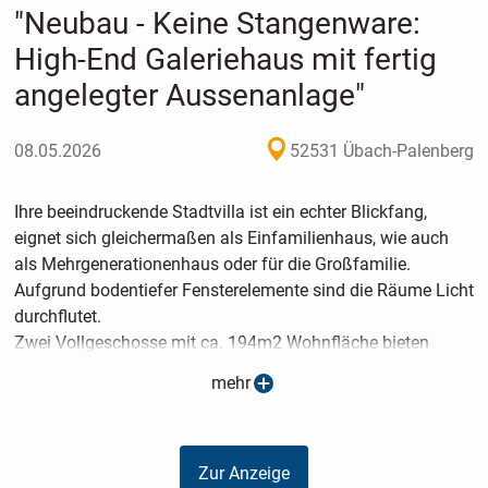
"Neubau - Keine Stangenware:
High-End Galeriehaus mit fertig
angelegter Aussenanlage"
08.05.2026
52531 Übach-Palenberg
Ihre beeindruckende Stadtvilla ist ein echter Blickfang,
eignet sich gleichermaßen als Einfamilienhaus, wie auch
als Mehrgenerationenhaus oder für die Großfamilie.
Aufgrund bodentiefer Fensterelemente sind die Räume Licht
durchflutet.
Zwei Vollgeschosse mit ca. 194m2 Wohnfläche bieten
Ihnen und Ihrer Familie viel Platz zum Wohlfühlen.
mehr
Von ihrem Wohn/ Essbereich bieten die bodentiefen Fenster
einen herrlichen Blick in den Garten.
Des Weiteren befindet sich im Erdgeschoss ein Zimmer, das
Zur Anzeige
als Schlaf- / Gästezimmer oder auch als Büro genutzt