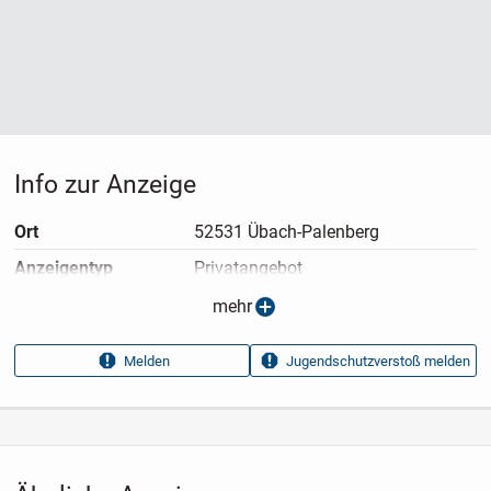
Info zur Anzeige
Ort
52531 Übach-Palenberg
Anzeigen­typ
Privatangebot
Anzeigen­datum
08.05.2026
mehr
Anzeigen­kennung
0757f6fd
Melden
Jugendschutzverstoß melden
Aufrufe dieser
8
Anzeige
Kategorie
Immobilien
›
Kaufen
›
Häuser