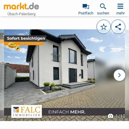
Postfach
suchen
mehr
Übach-Palenberg
Merken
Teile
vorheriges Bild
näch
1
/
10