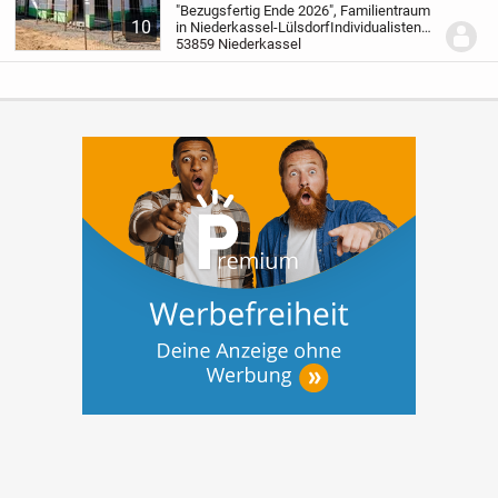
"Bezugsfertig Ende 2026", Familientraum
10
in Niederkassel-Lülsdorf
Individualisten
erwartet eine zeitlose Architektur und eine
53859 Niederkassel
hochwertige Ausstattung.
Die bodentiefen
Fensterelemente im Erd- und...