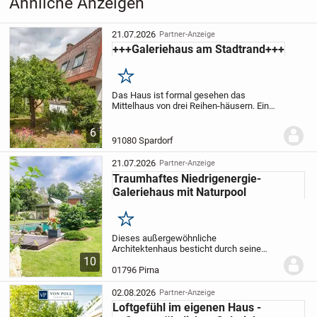
Ähnliche Anzeigen
21.07.2026
Partner-Anzeige
+++Galeriehaus am Stadtrand+++
Merken
Das Haus ist formal gesehen das
Mittelhaus von drei Reihen-häusern. Eine
solche Klassifizierung ist in diesem Fall
jedoch vollkommen irreführend. Es
6
handelt sich um ein helles,
91080 Spardorf
architektonisch...
21.07.2026
Partner-Anzeige
Traumhaftes Niedrigenergie-
Galeriehaus mit Naturpool
Merken
Dieses außergewöhnliche
Architektenhaus besticht durch seine
exklusive Einzigartigkeit und großzügiges
10
Grundstück. Entworfen von einem
01796 Pirna
renommierten Architekturbüro in Pirna,
verbindet es stilvolle...
02.08.2026
Partner-Anzeige
Loftgefühl im eigenen Haus -