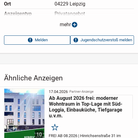
Ort
04229 Leipzig
Gesamtprovision in Höhe von 2,38 % inkl. gesetzlicher
Mehrwertsteuer (19 %) hälftig. Sie als Käufer zahlen somit
Anzeigen­typ
Privatangebot
1,19 % inkl. gesetzlicher Mehrwertsteuer (19 %) vom
Anzeigen­datum
12.05.2026
mehr
Kaufpreis.
Anzeigen­kennung
3881c090
Melden
Jugendschutzverstoß melden
Aufrufe dieser
11
Anzeige
Kategorie
Immobilien
›
Kaufen
›
Wohnungen
Ähnliche Anzeigen
17.04.2026
Partner-Anzeige
Ab August 2026 frei: moderner
Wohntraum in Top-Lage mit Süd-
Loggia, Einbauküche, Tiefgarage
u.v.m.
Merken
10
FREI AB 08.2026 | Hinrichsenstraße 31 im