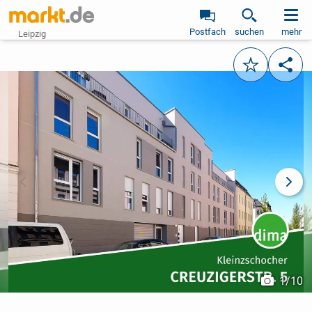
Postfach
suchen
mehr
Leipzig
Merken
Teile
vorheriges Bild
näch
1
/
10