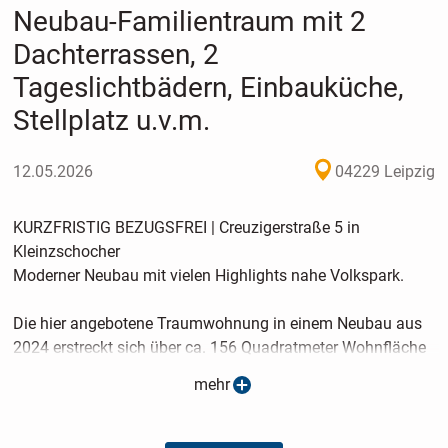
Neubau-Familientraum mit 2
Dachterrassen, 2
Tageslichtbädern, Einbauküche,
Stellplatz u.v.m.
12.05.2026
04229 Leipzig
KURZFRISTIG BEZUGSFREI | Creuzigerstraße 5 in
Kleinzschocher
Moderner Neubau mit vielen Highlights nahe Volkspark.
Die hier angebotene Traumwohnung in einem Neubau aus
2024 erstreckt sich über ca. 156 Quadratmeter Wohnfläche
im 3. Obergeschoss bzw. Dachgeschoss und bietet als 5-
mehr
Raum-Wohnung viel Platz für Ihre Familie. Das Herzstück
der Wohneinheit ist der geräumige Wohn-Koch-Essbereich,
der durch seine offene Gestaltung ein modernes und