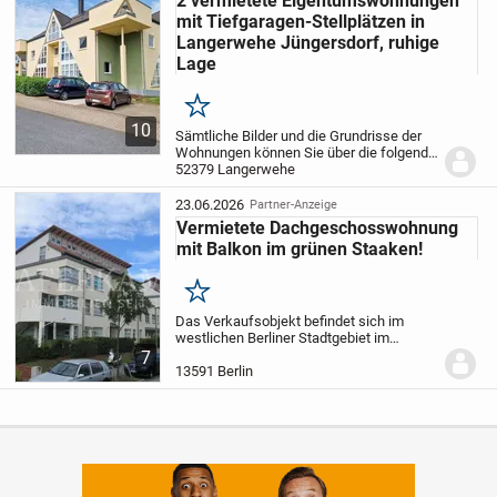
2 vermietete Eigentumswohnungen
mit Tiefgaragen-Stellplätzen in
Langerwehe Jüngersdorf, ruhige
Lage
Merken
10
Sämtliche Bilder und die Grundrisse der
Wohnungen können Sie über die folgende
Seite einsehen und abrufen:
52379 Langerwehe
https://www.juergendidi.de/Langerwehe/2-
vermietete-Eigentumswohnungen-mit-
23.06.2026
Partner-Anzeige
Tiefgaragen-Stellpl...
Vermietete Dachgeschosswohnung
mit Balkon im grünen Staaken!
Merken
Das Verkaufsobjekt befindet sich im
westlichen Berliner Stadtgebiet im
beliebten Wohnpark Staaken, einer
7
ruhigen und familienfreundlichen
13591 Berlin
Wohnlage. Das Mehrfamilienhaus wurde
im Jahr 1997 errichtet....