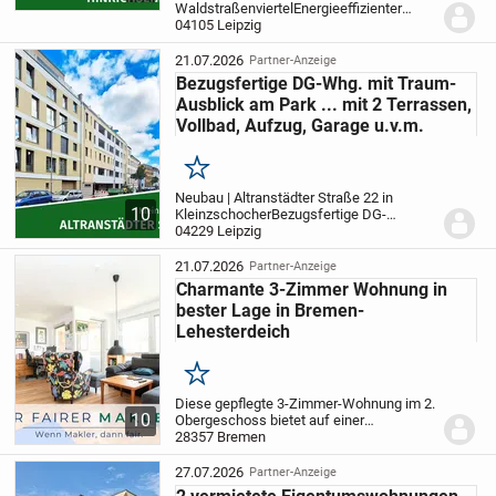
Waldstraßenviertel
Energieeffizienter
Neubau nahe City, Arena und Park.
04105 Leipzig
Ruhige
Traumlage im Waldstraßenviertel,
exklusive Ausstattung, einzigartige
21.07.2026
Partner-Anzeige
Architektu...
Bezugsfertige DG-Whg. mit Traum-
Ausblick am Park ... mit 2 Terrassen,
Vollbad, Aufzug, Garage u.v.m.
Merken
Neubau | Altranstädter Straße 22 in
10
Kleinzschocher
Bezugsfertige DG-
Wohnung am grünenden Volkspark
04229 Leipzig
Kleinzschocher.
Der kleine, nun
bezugsfertige Neubau im lebendigen
21.07.2026
Partner-Anzeige
Kleinzschocher liegt direkt am...
Charmante 3-Zimmer Wohnung in
bester Lage in Bremen-
Lehesterdeich
Merken
Diese gepflegte 3-Zimmer-Wohnung im 2.
10
Obergeschoss bietet auf einer
Wohnfläche von ca. 73 m² eine solide
28357 Bremen
Grundlage für komfortables Wohnen.
Aktuell ist die Wohnung vermietet und
27.07.2026
Partner-Anzeige
erzielt eine...