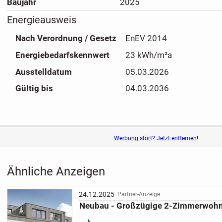
Baujahr
2025
Zugänglichkeit gerecht zu werden.
Energieausweis
Dieses einzigartige Anwesen in Pavelsbach vereint Moder
Nach Verordnung / Gesetz
EnEV 2014
Komfort auf außergewöhnliche Weise. Vereinbaren Sie no
Besichtigungstermin und überzeugen Sie sich selbst von
Energiebedarfskennwert
23 kWh/m²a
Neubaus.
Ausstelldatum
05.03.2026
Gültig bis
04.03.2036
Werbung stört? Jetzt entfernen!
Ähnliche Anzeigen
24.12.2025
Partner-Anzeige
Neubau - Großzügige 2-Zimmerwoh