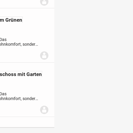
im Grünen
 Das
ohnkomfort, sondern
nologien. Durch
choss mit Garten
 Das
ohnkomfort, sondern
nologien. Durch