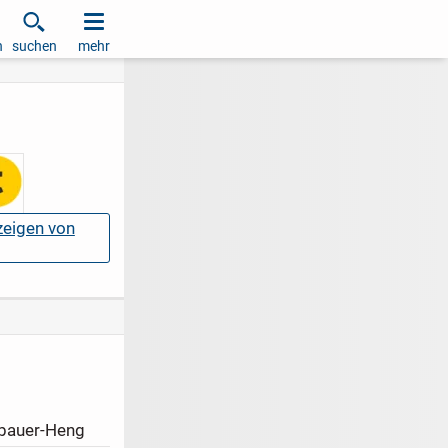
h
suchen
mehr
nzeigen von
bauer-Heng