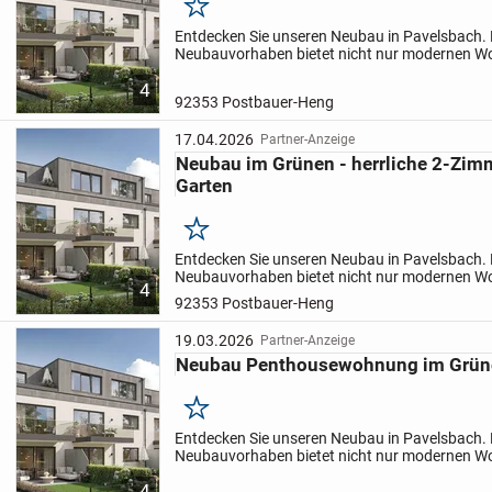
Merken
Entdecken Sie unseren Neubau in Pavelsbach.
Neubauvorhaben bietet nicht nur modernen W
auch nachhaltige und zukunftsorientierte Tech
4
diese Bauweise profitieren...
92353 Postbauer-Heng
17.04.2026
Partner-Anzeige
Neubau im Grünen - herrliche 2-Zi
Garten
Merken
Entdecken Sie unseren Neubau in Pavelsbach.
Neubauvorhaben bietet nicht nur modernen W
4
auch nachhaltige und zukunftsorientierte Tech
92353 Postbauer-Heng
diese Bauweise profitieren...
19.03.2026
Partner-Anzeige
Neubau Penthousewohnung im Grün
Merken
Entdecken Sie unseren Neubau in Pavelsbach.
Neubauvorhaben bietet nicht nur modernen W
auch nachhaltige und zukunftsorientierte Tech
4
diese Bauweise profitieren...