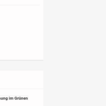
ne, Nachhaltigkeit und
ch heute einen
 den Vorzügen unseres
nung im Grünen