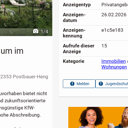
Anzeigen­typ
Privatangeb
Anzeigen­
26.02.2026
datum
Anzeigen­
e1c5e183
1
/
4
kennung
Aufrufe dieser
15
aum im
Anzeige
Kategorie
Immobilien
Wohnungen
92353 Postbauer-Heng
Melden
Jugendschut
vorhaben bietet nicht
 zukunftsorientierte
insgünstige KfW-
 hohe Abschreibung.