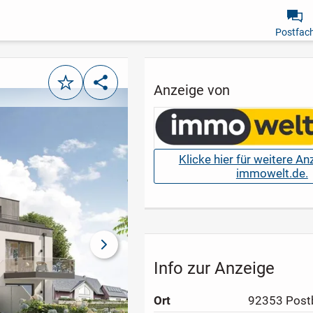
Postfac
Merken
Teilen
Anzeige von
Klicke hier für weitere A
immowelt.de.
nächstes Bild
Info zur Anzeige
Ort
92353 Post