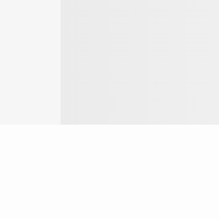
Login
ok