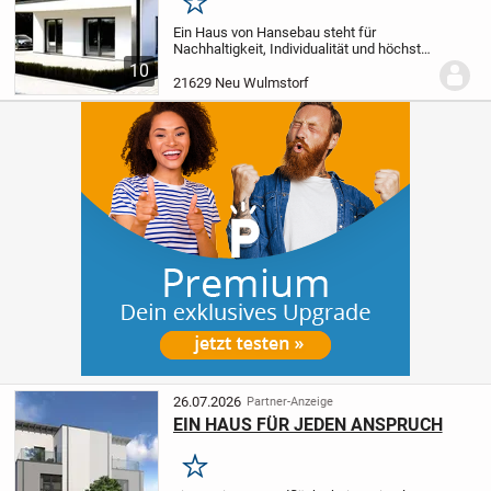
Merken
Ein Haus von Hansebau steht für
Nachhaltigkeit, Individualität und höchste
Qualität – massiv gebaut, Stein auf Stein,
10
made in Germany. Gemeinsam mit Ihnen
21629 Neu Wulmstorf
planen wir Ihr ganz persönliches
Traumhaus –...
26.07.2026
Partner-Anzeige
EIN HAUS FÜR JEDEN ANSPRUCH
Merken