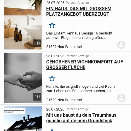
26.07.2026
Partner-Anzeige
EIN HAUS, DAS MIT GROSSEM
PLATZANGEBOT ÜBERZEUGT
Merken
Das Einfamilienhaus Design 16 besticht
auf zwei Etagen durch sein großes
Platzangebot, die clevere Raumaufteilung
10
und exklusive Ausstattungsdetails. Vom
21629 Neu Wulmstorf
Eingang im Erdgeschoss führt ein langer
Flur...
26.07.2026
Partner-Anzeige
GEHOBHENER WOHNKOMFORT AUF
GROSSER FLÄCHE
Merken
Für alle, die es groß mögen und viel Raum
zum Leben und Entspannen suchen, ist
die Stadtvilla 15 genau das richtige
10
Objekt. Auf die künftigen
21629 Neu Wulmstorf
Eigenheimbewohner wartet hier eine
Grundfläche von mehr...
26.07.2026
Partner-Anzeige
Mit uns baust du dein Traumhaus
günstig auf deinem Grundstück