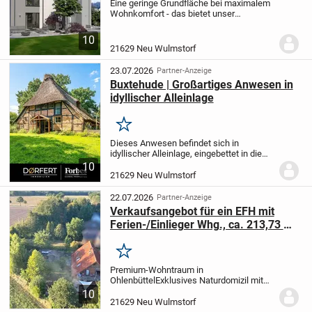
Eine geringe Grundfläche bei maximalem
Wohnkomfort - das bietet unser
Doppelhaus 08 und eignet sich damit
perfekt für kleine Grundstücke. Das
10
dreigeschossige Gebäude mit Pultdach
21629 Neu Wulmstorf
überzeugt nicht nur...
23.07.2026
Partner-Anzeige
Buxtehude | Großartiges Anwesen in
idyllischer Alleinlage
Merken
Dieses Anwesen befindet sich in
idyllischer Alleinlage, eingebettet in die
Natur und umgeben von Feldern, Wiesen
10
und altem Baumbestand. Der herrliche
21629 Neu Wulmstorf
Fernblick unterstreicht den besonderen
Charakter...
22.07.2026
Partner-Anzeige
Verkaufsangebot für ein EFH mit
Ferien-/Einlieger Whg., ca. 213,73 m²
WF+NF, 7 Zimmer, Sauna, eig.
Grundstück von ca. 1.110 m² in
Merken
21629 Ohlenbüttel
Premium-Wohntraum in
Ohlenbüttel
Exklusives Naturdomizil mit
Wellness-Faktor, Weitblick und
10
Einleger/Ferien-Wohnung
Das
21629 Neu Wulmstorf
Objekt:
Repräsentativ wohnen, wo die