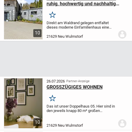
ruhig, hochwertig und nachhaltig
leben im Grünen!
Merken
Direkt am Waldrand gelegen entfaltet
dieses moderne Einfamilienhaus eine
besondere Qualität aus Architektur,
10
Komfort und Naturverbundenheit.
Schon
21629 Neu Wulmstorf
beim Eintreten wird die Großzügigkeit
spürbar:...
26.07.2026
Partner-Anzeige
GROSSZÜGIGES WOHNEN
Merken
Das ist unser Doppelhaus 05. Hier sind in
den jeweils knapp 80 m² großen
Erdgeschossen die Übergänge fließend -
und sorgen auf diese Weise für ein
10
außergewöhnliches Wohnerlebnis. Das
21629 Neu Wulmstorf
zentral gelegene...