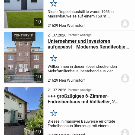
Merken
Diese Doppelhaushälfte wurde 1963 in
Massivbauweise auf einem 158 m²
großen Grundstück erbaut und komplett
10
in 1993 entkernt und saniert. Zwischen
21629 Neu Wulmstorf
2018 und 2024 fanden weitere diverse
Modernisierungsma...
21.07.2026
Partner-Anzeige
Unternehmer und Investoren
aufgepasst - Modernes Renditeobjekt
in zentraler Lage
Merken
Willkommen in diesem beeindruckenden
Mehrfamilienhaus, bestehend aus vier
Wohneinheiten mit einer gesamten
10
Wohnfläche von ca. 321 m² und einem
21629 Neu Wulmstorf
Grundstück von ca. 603 m². Das im Jahr
2000 erbaute und...
21.07.2026
Partner-Anzeige
+++ großzügiges 6-Zimmer-
Endreihenhaus mit Vollkeller, 2
Bädern und Garage +++
Merken
Dieses in massiver Bauweise errichtete
Endreihenhaus überzeugt mit einem
außergewöhnlich großzügigen
10
Raumangebot über drei Etagen. Mit