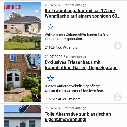
Natur zu Hause ist.
Dieses freistehende
21.07.2026
Partner-Anzeige
in...
Ihr Traumbungalow mit ca. 125 m²
Wohnfläche auf einem sonnigen 607
m² großen Grundstück in Neu
Wulmstorf-Schwiederstorf
Merken
Willkommen Zuhause!
Wir bauen für Sie
einen massiv gebauten,
energieeffizienten Bungalow mit ca. 125
8
m² Wohnfläche auf einem sonnigen ca.
21629 Neu Wulmstorf
607 m² großen Grundstück in
familienfreundlicher Wohnlage....
21.07.2026
Partner-Anzeige
Exklusives Friesenhaus mit
traumhaftem Garten, Doppelgarage
und hochwertiger Ausstattung
Merken
Dieses außergewöhnlich gepflegte
Einfamilienhaus vereint hochwertige
Bauqualität, zeitlose
10
Friesenhausarchitektur und eine
21629 Neu Wulmstorf
durchdachte Raumaufteilung zu einem
Zuhause mit besonderem
21.07.2026
Partner-Anzeige
Wohnkomfort....
Tolle Alternative zur klassischen
Eigentumswohnung!