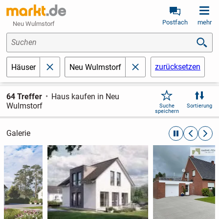
Postfach
mehr
Neu Wulmstorf
Suchen
zurücksetzen
Häuser
Neu Wulmstorf
schließen
schließen
64 Treffer
Haus kaufen in Neu
Wulmstorf
Suche
Sortierung
speichern
Galerie
automatische R
zurückblät
weite