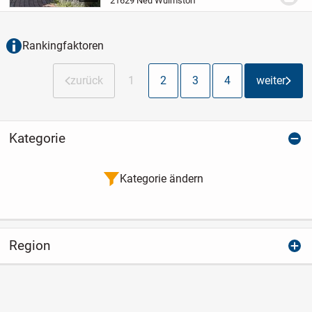
21629 Neu Wulmstorf
insgesamt sechs Zimmern, zwei Bädern
und einem großen Grundstück...
Rankingfaktoren
zurück
1
2
3
4
weiter
Kategorie
Kategorie ändern
Region