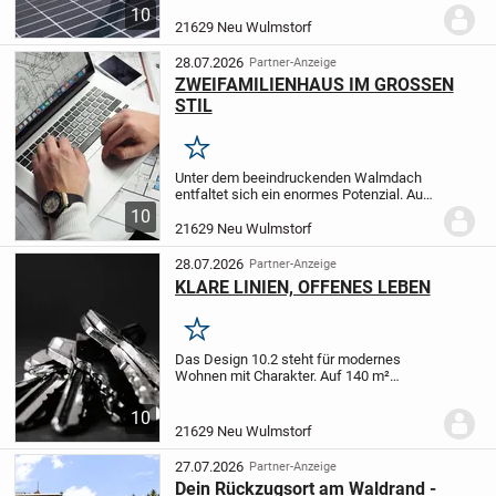
Wohlfühlen benötigt. Das kombinierte
10
Wohn-Ess-Zimmer ist großzügig
21629 Neu Wulmstorf
geschnitten und dank drei...
28.07.2026
Partner-Anzeige
ZWEIFAMILIENHAUS IM GROSSEN
STIL
Merken
Unter dem beeindruckenden Walmdach
entfaltet sich ein enormes Potenzial. Auf
zwei Etagen finden Großfamilien reichlich
10
Platz zur Entfaltung ihrer Wünsche. Im
21629 Neu Wulmstorf
Erdgeschoss begeistert der weitläufige...
28.07.2026
Partner-Anzeige
KLARE LINIEN, OFFENES LEBEN
Merken
Das Design 10.2 steht für modernes
Wohnen mit Charakter. Auf 140 m²
verbindet sie Design und Alltag auf
harmonische Weise. Der offene Wohn-
10
und Essbereich bildet das Herzstück -
21629 Neu Wulmstorf
hell, großzügig und...
27.07.2026
Partner-Anzeige
Dein Rückzugsort am Waldrand -