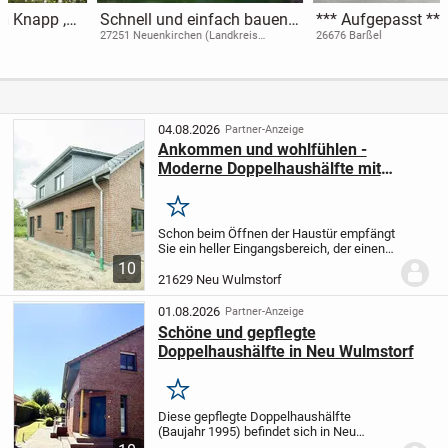
Schnell und einfach bauen
*** Aufgepasst *** Perfekte
mit Massa! - dazu das
Kapitalanlage - super
27251 Neuenkirchen (Landkreis
26676 Barßel
Diepholz)
passende Grundstück!
gepflegt !!! 2-Parteien-
Wohnhaus in toller Lage
von Barßel - gut vermietet!
K.P. 2
04.08.2026
Partner-Anzeige
Ankommen und wohlfühlen -
Moderne Doppelhaushälfte mit
Garten in Feldrandlage
Merken
Schon beim Öffnen der Haustür empfängt
Sie ein heller Eingangsbereich, der einen
ersten Eindruck von der freundlichen und
10
modernen Wohnatmosphäre vermittelt.
21629 Neu Wulmstorf
Die durchdachte Raumaufteilung sorgt...
01.08.2026
Partner-Anzeige
Schöne und gepflegte
Doppelhaushälfte in Neu Wulmstorf
Merken
Diese gepflegte Doppelhaushälfte
(Baujahr 1995) befindet sich in Neu
Wulmstorf / Schwiederstorf und