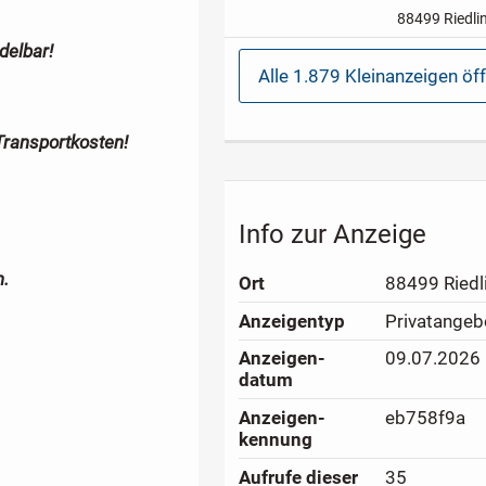
stylisch
natu
88499 Riedli
* ivory
Origin
7/8 * Dreiviert
delbar!
* Capri
Stoff 
Alle 1.879 Kleinanzeigen öf
Waist * HOS
Transportkosten!
Info zur Anzeige
.
Ort
88499 Riedl
Anzeigen­typ
Privatangeb
Anzeigen­
09.07.2026
datum
Anzeigen­
eb758f9a
kennung
Aufrufe dieser
35