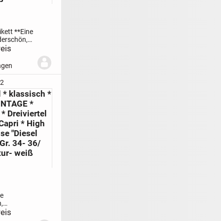
kett **
Eine
derschön,
eis
ell- blau *
BERMUDA-
ngen
SE
im
Look
**
22
 JACK &
 * klassisch *
öße 46- 48
VINTAGE *
 * Dreiviertel
 Capri * High
se "Diesel
 Gr. 34- 36/
tur- weiß
ne
,
usgefallen,
eis
ch, und