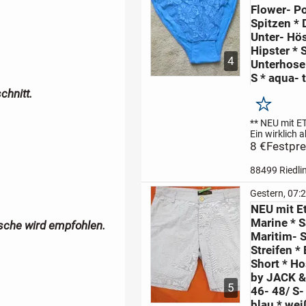
Flower- P
Spitzen *
Unter- Hö
Hipster * S
4
Unterhose 
S * aqua- t
chnitt.
Merken
** NEU mit E
Ein wirklich a
wunderschön
8 €
Festpre
stylisch
aqua
türkis
Blumen 
88499 Riedli
Flower- Powe
Spitzen
DESI
Gestern, 07:
Hipster * UN
NEU mit Et
HÖSCHEN * S
Marine * S
UNTERHOSE
sche wird empfohlen.
36-...
Maritim- S
Streifen *
Short * H
by JACK &
5
46- 48/ S-
blau * wei