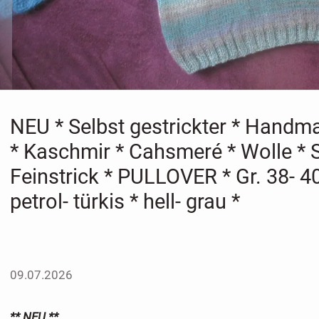
NEU * Selbst gestrickter * Handm
* Kaschmir * Cahsmeré * Wolle * S
Feinstrick * PULLOVER * Gr. 38- 40
petrol- türkis * hell- grau *
09.07.2026
** NEU **