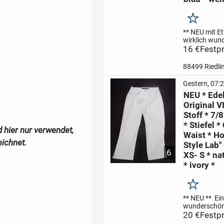
Merken
** NEU mit Eti
wirklich wun
stylisch,
16 €
Festpr
ausgefallen
h
weiß
Herren
88499 Riedli
SHORT * HO
angesagten 
Gestern, 07:
PREMIUM by
NEU * Edel
JONES **
Gr
Original 
/...
Stoff * 7/8
* Stiefel *
hier nur verwendet,
Waist * Ho
eichnet.
Style Lab"
6
XS- S * na
* ivory *
Merken
** NEU **
Ei
wunderschön
hochwertig, a
20 €
Festpr
edel, klassis