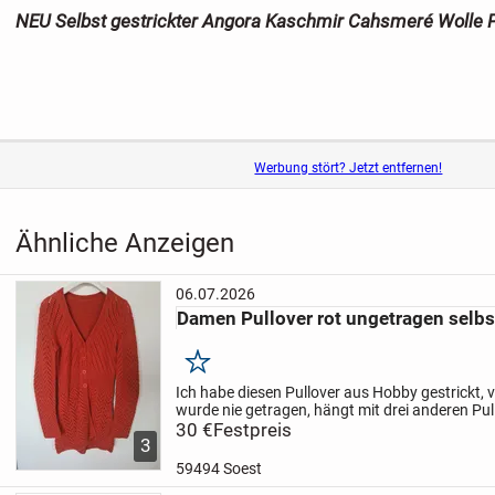
NEU Selbst gestrickter Angora Kaschmir Cahsmeré Wolle
Werbung stört? Jetzt entfernen!
Ähnliche Anzeigen
06.07.2026
Damen Pullover rot ungetragen selbs
Merken
Ich habe diesen Pullover aus Hobby gestrickt, v
wurde nie getragen, hängt mit drei anderen Pul
Schrank und kann deshalb weg. Handwäsche ist
30 €
Festpreis
3
59494 Soest