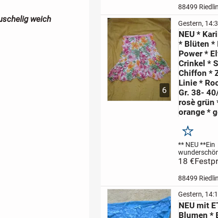
Form
schokol
88499 Riedli
braun * rosè 
uschelig weich
rosa
Romanti
Gestern, 14:
Blumen * Blü
NEU * Kar
Flower und kl
* Blüten *
Punkte * Tup
Polka-...
Power * El
Crinkel * 
Chiffon * Z
Linie * Ro
6
Gr. 38- 40
rosè grün 
orange * g
Merken
** NEU **
Ein
wunderschön
ausgefallen, 
18 €
Festpr
ebenso elega
großen Karib
88499 Riedli
* Blütem * Fl
Power
pink * 
Gestern, 14:
mandarin * o
NEU mit E
gelb * weiß *
Blumen * 
Festival *...