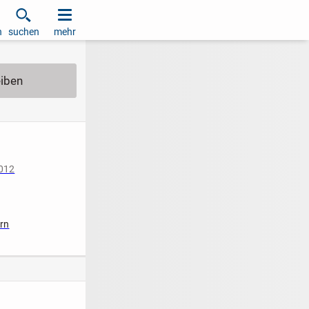
h
suchen
mehr
2012
iziert
ern