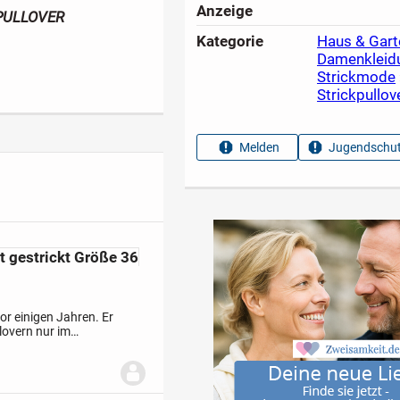
Anzeige
 PULLOVER
Kategorie
Haus & Gart
Damenkleid
Strickmode
Strickpullov
Melden
Jugendschut
t gestrickt Größe 36
or einigen Jahren. Er
lovern nur im
 obligatorisch,