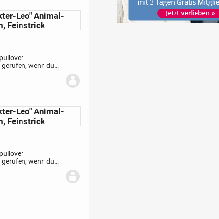
kter-Leo" Animal-
, Feinstrick
kpullover
e gerufen, wenn du
 in einem
kter-Leo" Animal-
, Feinstrick
kpullover
e gerufen, wenn du
 in einem