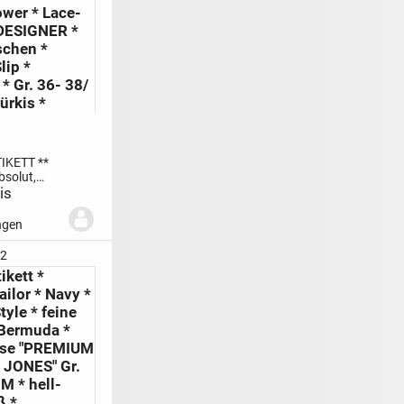
ower * Lace-
 DESIGNER *
schen *
lip *
* Gr. 36- 38/
ürkis *
TIKETT **
bsolut,
,
is
-
* Blüten *
ngen
r * Lace-
GNER
22
TER-
ikett *
LIP *
ailor * Navy *
Größe
tyle * feine
 Bermuda *
ose "PREMIUM
 JONES" Gr.
 M * hell-
ß *