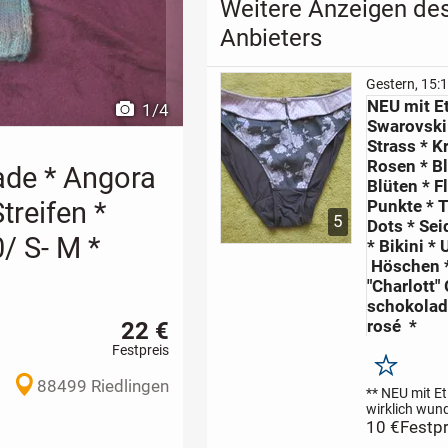
Weitere Anzeigen de
Anbieters
Gestern, 15:
NEU mit Et
1
/
4
Swarovski 
Strass * Kr
Rosen * B
ade * Angora
Blüten * F
treifen *
Punkte * T
5
Dots * Sei
/ S- M *
* Bikini * 
Höschen *
"Charlott" 
schokolad
22 €
rosé *
Festpreis
Merken
88499 Riedlingen
** NEU mit Eti
wirklich wun
zart, wirklich
10 €
Festpr
moderner