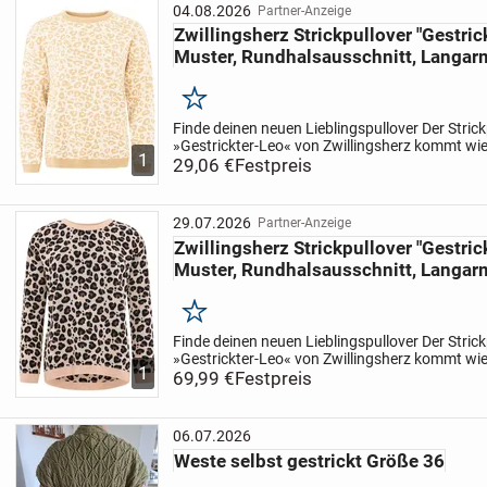
04.08.2026
Partner-Anzeige
Zwillingsherz Strickpullover "Gestric
Muster, Rundhalsausschnitt, Langarm
Merken
Finde deinen neuen Lieblingspullover
Der Stric
»Gestrickter-Leo« von Zwillingsherz kommt wi
1
dich einkuscheln willst. Die langen Ärmel enden
29,06 €
Festpreis
Rippbündchen, das für...
29.07.2026
Partner-Anzeige
Zwillingsherz Strickpullover "Gestric
Muster, Rundhalsausschnitt, Langarm
Merken
Finde deinen neuen Lieblingspullover
Der Stric
»Gestrickter-Leo« von Zwillingsherz kommt wi
1
dich einkuscheln willst. Die langen Ärmel enden
69,99 €
Festpreis
Rippbündchen, das für...
06.07.2026
Weste selbst gestrickt Größe 36