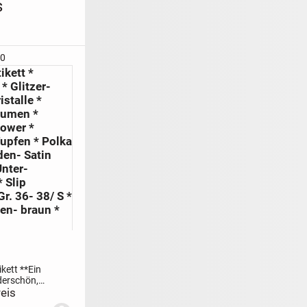
s
10
ikett *
* Glitzer-
istalle *
lumen *
lower *
upfen * Polka
den- Satin
Unter-
 Slip
Gr. 36- 38/ S *
en- braun *
kett **
Ein
derschön,
 sexy in
eis