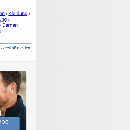
en
›
Kleidung
›
ung
›
›
Damen-
er
zverstoß melden