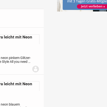
a leicht mit Neon
 neon pinkem Glitzer-
e Style
All you need is
die...
a leicht mit Neon
t neon blauem