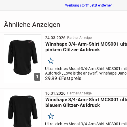
Werbung stört? Jetzt entfernen!
Ähnliche Anzeigen
24.03.2026
Partner-Anzeige
Winshape 3/4-Arm-Shirt MCS001 ultr
pinkem Glitzer-Aufdruck
Merken
Ultra leichtes Modal-3/4-Arm Shirt MCS001 mit
Aufdruck „Love is the answer”, Winshape Danc
1
all that glitters!
29,99 €
Festpreis
Im Zeichen des Funkelns wurde 
16.01.2026
Partner-Anzeige
Winshape 3/4-Arm-Shirt MCS001 ultr
blauem Glitzer-Aufdruck
Merken
Ultra leichtes Modal-3/4-Arm Shirt MCS001 mi