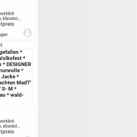
 wirklich
 klassisch,
Stil
tpreis
chwertig
 * nude
ngen
tüm
INTAGE
53
* BLAZER
efallen *
**...
Volksfest *
m * DESIGNER
hurwolle *
 Jacke *
achten Mad'l"
/ S- M *
au * wald-
 wirklich
, absolut
 samtig
tpreis
it *