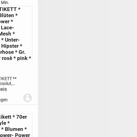
-
 Min.
mit
TIKETT *
osen *...
Blüten *
ower *
* Lace-
 Mesh *
* Unter-
Hipster *
erhose * Gr.
 rosè * pink *
TIKETT **
bsolut,
,
eis
 pink * kiwi-
ngen
lumen *
er- Power *
Mesh und
ikett * 70er
n
DESIGNER
yle *
* Blumen *
Flower- Power