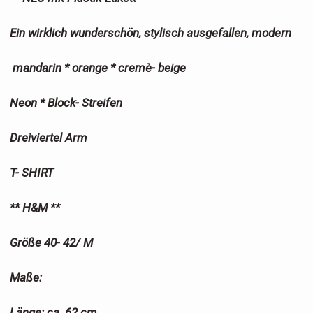
Ein wirklich wunderschön, stylisch ausgefallen, modern
mandarin * orange * cremè- beige
Neon * Block- Streifen
Dreiviertel Arm
T- SHIRT
** H&M **
Größe 40- 42/ M
Maße:
Länge: ca. 62 cm