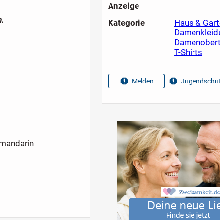
Anzeige
.
Kategorie
Haus & Gart
Damenkleid
Damenobert
T-Shirts
Melden
Jugendschut
 mandarin