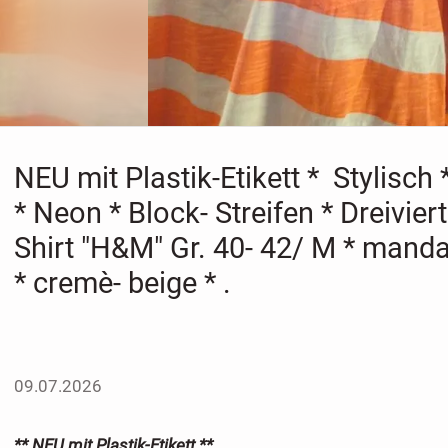
NEU mit Plastik-Etikett * Stylisch 
* Neon * Block- Streifen * Dreiviert
Shirt "H&M" Gr. 40- 42/ M * manda
* cremè- beige * .
09.07.2026
** NEU mit Plastik-Etikett **