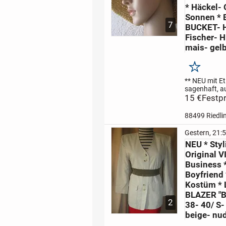
* Häckel- 
Sonnen * 
7
BUCKET- 
Fischer- H
mais- gelb
Merken
** NEU mit Eti
sagenhaft, au
und sagenhaf
15 €
Festpr
modern
in ho
gelb
im anges
88499 Riedli
Hippie- Style
Blüten * Flo
Gestern, 21:
in grober Häc
NEU * Styl
Optik
DESIG
Original 
Business *
Boyfriend 
Kostüm * 
BLAZER "B
2
38- 40/ S-
beige- nud