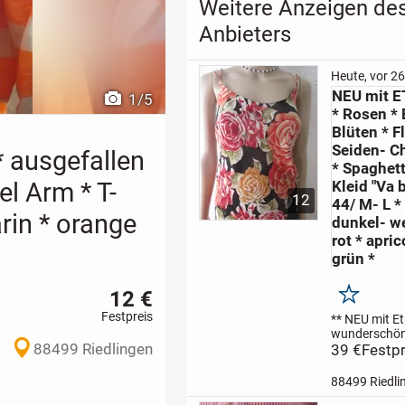
Weitere Anzeigen de
Anbieters
Heute, vor 26
NEU mit E
1
/
5
* Rosen *
Blüten * F
Seiden- Ch
* ausgefallen
* Spaghett
el Arm * T-
Kleid "Va 
12
44/ M- L *
rin * orange
dunkel- w
rot * apric
grün *
12 €
Merken
Festpreis
** NEU mit Eti
wunderschön,
88499 Riedlingen
romantisch, ed
39 €
Festpr
Eleganz und 
schwarz * du
88499 Riedli
bordau- rot *