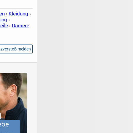
en
›
Kleidung
›
ung
›
eile
›
Damen-
zverstoß melden