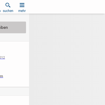
h
suchen
mehr
2012
iziert
ern