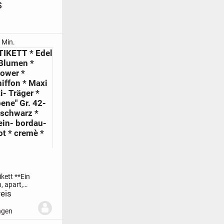
s
 Min.
TIKETT * Edel
 Blumen *
lower *
iffon * Maxi
i- Träger *
bene" Gr. 42-
 schwarz *
ein- bordau-
ot * cremè *
kett **
Ein
 apart,
el, mit viel
eis
Esprit
nkel- wein-
ngen
 apricot *