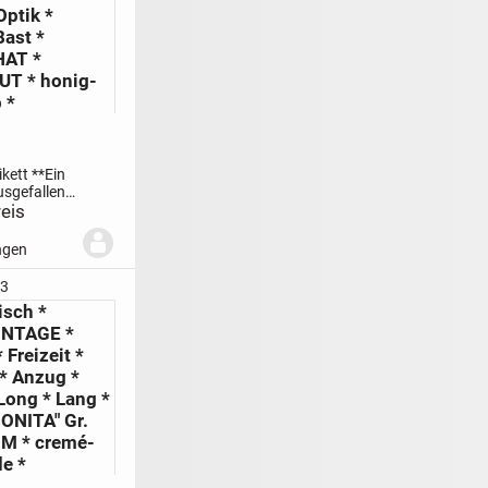
Optik *
Bast *
HAT *
UT * honig-
 *
kett **
Ein
sgefallen,
t,
eis
nig- mais-
agten, 70er
ngen
Blumen *
wer- Power
53
kel-
isch *
NER
Sonnen...
VINTAGE *
 Freizeit *
* Anzug *
Long * Lang *
ONITA" Gr.
 M * cremé-
e *