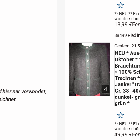
Merken
** NEU **
Ein
wunderschön,
im exclusiven 
18,99 €
Fes
gehalten, ho
cremé- beige
88499 Riedli
Anzug * Kos
ORIGINAL V
Gestern, 21:
BOYFRIEND 
NEU * Ausg
ohne Kragen
Oktober * 
Brauchtu
* 100% Sc
Trachten *
Janker "Tr
4
Gr. 38- 40
hier nur verwendet,
dunkel- gr
eichnet.
grün *
Merken
** NEU **
Ein
wunderschön
ausgefallen,
49,99 €
Fes
weich
anthraz