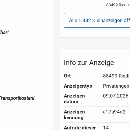
dunkel-grau 
88499 Riedli
grüner
in tota
angesagter, to
mit vielen Det
Alle 1.882 Kleinanzeigen öf
Traditionelle
Janker...
bar!
Info zur Anzeige
Ort
88499 Riedl
Anzeigen­typ
Privatangeb
Anzeigen­
09.07.2026
Transportkosten!
datum
Anzeigen­
a17a94d2
kennung
Aufrufe dieser
14