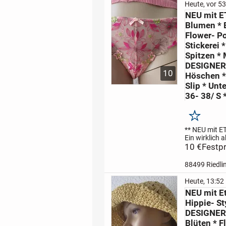
cremè * blatt
Heute, vor 53
grün
übersät 
NEU mit E
unzähligen, R
Blumen * 
Flower- P
Stickerei 
Spitzen *
DESIGNER 
10
Höschen * 
Slip * Unt
36- 38/ S *
Merken
** NEU mit E
Ein wirklich a
wunderschön
10 €
Festpr
stylisch
rosè *
grün
mit einer
88499 Riedli
besondern, B
Blüten * Flow
Heute, 13:52
Stickerei
auf 
NEU mit Et
Lace- Spitze
Hippie- St
...
DESIGNER 
Blüten * 