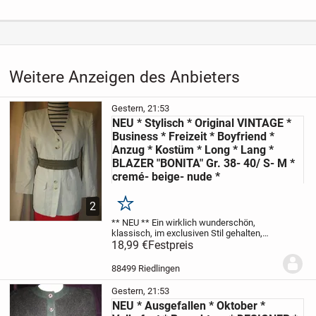
Weitere Anzeigen des Anbieters
Gestern, 21:53
NEU * Stylisch * Original VINTAGE *
Business * Freizeit * Boyfriend *
Anzug * Kostüm * Long * Lang *
BLAZER "BONITA" Gr. 38- 40/ S- M *
cremé- beige- nude *
2
Merken
** NEU **
Ein wirklich wunderschön,
klassisch, im exclusiven Stil gehalten,
hochwertig
18,99 €
Festpreis
cremé- beige * nude
Anzug *
Kostüm
ORIGINAL VINTAGE
BOYFRIEND * BLAZER
ohne Kragen
**...
88499 Riedlingen
Gestern, 21:53
NEU * Ausgefallen * Oktober *