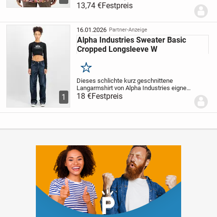
bedruckt - jedes Teil ein Unikat.
13,74 €
Festpreis
Gesmokter Stehkragen mit kleinen
Rüschen und Smokbündchen an den
langen Ärmeln. Figurumspi...
16.01.2026
Partner-Anzeige
NEU Flower Power Blüten Longsleeve T-Shirt Lady M Gr.S-M
Alpha Industries Sweater Basic
Cropped Longsleeve W
Merken
Dieses schlichte kurz geschnittene
Langarmshirt von Alpha Industries eignet
sich perfekt zum Schichten oder allein
18 €
Festpreis
1
tragen. Es ist aus einem weichen Single-
Jersey-Stoff gefertigt und hat einen
Aufdruck...