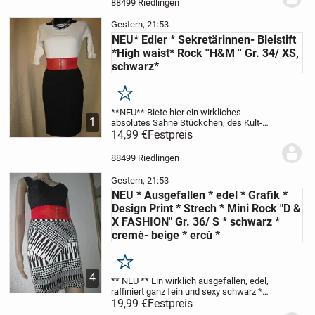
88499 Riedlingen
Gestern, 21:53
NEU* Edler * Sekretärinnen- Bleistift
*High waist* Rock ''H&M '' Gr. 34/ XS,
schwarz*
Merken
**NEU**
Biete hier ein wirkliches
1
absolutes Sahne Stückchen, des Kult-
Labels ** H&M **
14,99 €
Festpreis
Wunderschöner, edler,
absoult sexy
* schwarzer *
feinster,
absolut klassicher
*ETUI-
88499 Riedlingen
SEKRETÄRINNEN-...
Gestern, 21:53
NEU * Ausgefallen * edel * Grafik *
Design Print * Strech * Mini Rock "D &
X FASHION" Gr. 36/ S * schwarz *
cremè- beige * ercù *
Merken
4
** NEU **
Ein wirklich ausgefallen, edel,
raffiniert ganz fein und sexy
schwarz *
cremè- beige * ercù
19,99 €
Festpreis
im attraktiven Grafik
Design Print
Strech
Mini- ROCK
** D & X