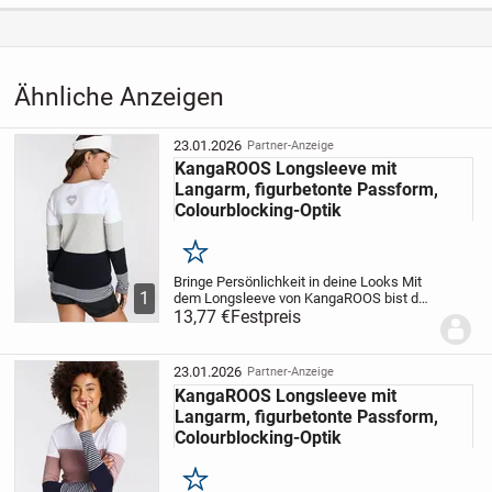
Kategorie
Haus & Garten
›
Kleidung
›
Aus einem Tierlosen und Nichtraucherhaushalt.
Damenkleidung
›
Damenoberteile
›
Damen-T-Shirts
* * *
Ähnliche Anzeigen
Der Markenname ist Eigentum des Rechtsinhabers und wird
23.01.2026
Partner-Anzeige
KangaROOS Longsleeve mit
hier nur verwendet, weil er Bestandteil des Produktes ist und
Langarm, figurbetonte Passform,
die Qualität kennzeichnet.
Colourblocking-Optik
* * *
Merken
Bringe Persönlichkeit in deine Looks
Mit
1
dem Longsleeve von KangaROOS bist du
Dieser Verkauf erfolgt, da von Privat:
stilsicher unterwegs und gibst deinem
13,77 €
Festpreis
Look den letzten Schliff. Denn das Shirt
hat durch die Colourblocking-Optik einen...
"Unter Ausschluss jeglicher Gewährleistung"
23.01.2026
Partner-Anzeige
KangaROOS Longsleeve mit
* * *
Langarm, figurbetonte Passform,
Colourblocking-Optik
Absoluter * FEST- PREIS: 13,00€ * Wirklich NICHT
verhandelbar!
Merken