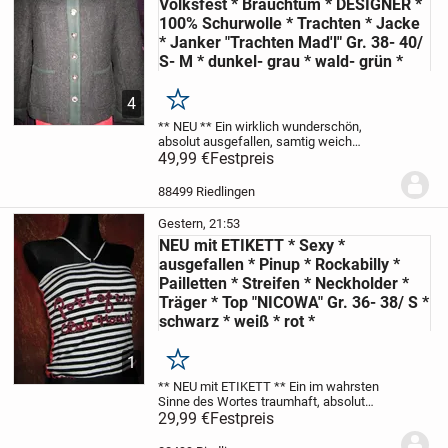
Volksfest * Brauchtum * DESIGNER *
100% Schurwolle * Trachten * Jacke
* Janker "Trachten Mad'l" Gr. 38- 40/
S- M * dunkel- grau * wald- grün *
4
Merken
** NEU **
Ein wirklich wunderschön,
absolut ausgefallen, samtig weich
anthrazit * dunkel-grau * tannen- grüner
49,99 €
Festpreis
in
total angesagter, toller Optik, mit vielen
Details
Traditioneller Trachten
Janker...
88499 Riedlingen
Gestern, 21:53
NEU mit ETIKETT * Sexy *
ausgefallen * Pinup * Rockabilly *
Pailletten * Streifen * Neckholder *
Träger * Top "NICOWA" Gr. 36- 38/ S *
schwarz * weiß * rot *
1
Merken
** NEU mit ETIKETT **
Ein im wahrsten
Sinne des Wortes traumhaft, absolut
sexy, und dazu noch wunderschön, edel
29,99 €
Festpreis
schwarz * weiß
im tollen eleganten Pinup
Rockabilly- Style
Glitzer-...