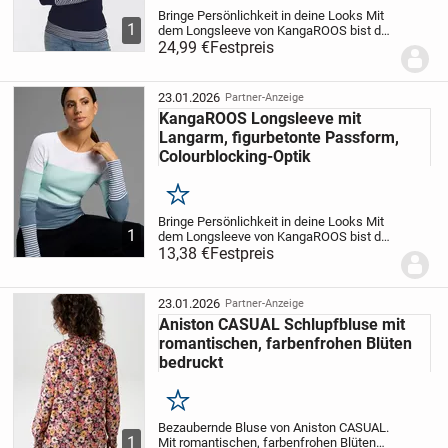
Bringe Persönlichkeit in deine Looks
Mit
1
dem Longsleeve von KangaROOS bist du
plus einer Kosten- Pauschale von 4,99€ versicherter
stilsicher unterwegs und gibst deinem
24,99 €
Festpreis
Look den letzten Schliff. Denn das Shirt
Versand.
hat durch die Colourblocking-Optik einen...
23.01.2026
Partner-Anzeige
Der Versand beinhaltet Porto-, Verpackungs- und
KangaROOS Longsleeve mit
Langarm, figurbetonte Passform,
Transportkosten!
Colourblocking-Optik
# KEIN PAYPAL #
Merken
Bringe Persönlichkeit in deine Looks
Mit
* * *
1
dem Longsleeve von KangaROOS bist du
stilsicher unterwegs und gibst deinem
13,38 €
Festpreis
Look den letzten Schliff. Denn das Shirt
Beachtet auch unsere weiteren Angebote, mit vielen Marken.
hat durch die Colourblocking-Optik einen...
23.01.2026
Partner-Anzeige
Aniston CASUAL Schlupfbluse mit
romantischen, farbenfrohen Blüten
bedruckt
Merken
Bezaubernde Bluse von Aniston CASUAL.
1
Mit romantischen, farbenfrohen Blüten