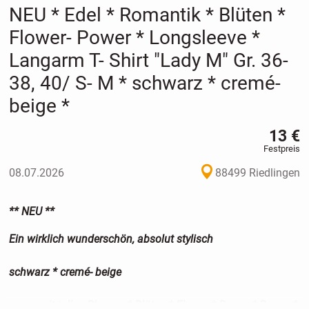
NEU * Edel * Romantik * Blüten *
Flower- Power * Longsleeve *
Langarm T- Shirt "Lady M" Gr. 36-
38, 40/ S- M * schwarz * cremé-
beige *
13 €
Festpreis
08.07.2026
88499 Riedlingen
** NEU **
Ein wirklich wunderschön, absolut stylisch
schwarz * cremé- beige
vorne mit tollen Blumen * Blüten * Flower * Power * Rosen *