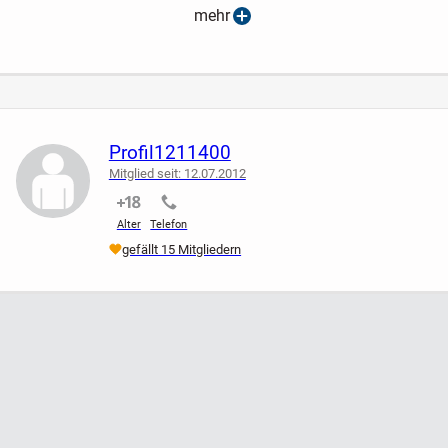
mehr
Print
Longsleeve * Langarm
T- SHIRT
Profil1211400
** Lady M **
Mitglied seit: 12.07.2012
nicht verifiziert
nicht verifiziert
Größe 36- 38, 40/ S- M
Alter
Telefon
gefällt 15 Mitgliedern
Maße:
Länge: ca. 52 cm
Arm-Länge: ca. 60 cm
Brustweite: ca. 46 cm (einfach)