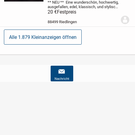
** NEU **
Eine wunderschön, hochwertig,
ausgefallen, edel, klassisch, und stylisch
natur- weiß * ivory
20 €
Festpreis
Original VINTAGE
7/8 *
Dreiviertel * Stiefel * Capri
Stoff * High
Waist * HOSE
...
88499 Riedlingen
Alle 1.879 Kleinanzeigen öffnen
Nachricht