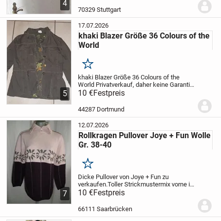
4
70329 Stuttgart
plus einer Kosten- Pauschale von 4,99€ versicherter
17.07.2026
Versand.
khaki Blazer Größe 36 Colours of the
World
Der Versand beinhaltet übrigens Porto-, Verpackungs- und
Transportkosten!
Merken
khaki Blazer Größe 36 Colours of the
# KEIN PAYPAL #
World
Privatverkauf, daher keine Garantie,
Gewährleistung oder Rücknahme!
10 €
Festpreis
Ich
5
* * *
schließe jegliche Sachmangelhaftung
aus.
Die Haftung auf Schadenersatz
44287 Dortmund
wegen...
Beachtet auch unsere weiteren Angebote, mit vielen Marken.
12.07.2026
Rollkragen Pullover Joye + Fun Wolle
Gr. 38-40
Merken
Dicke Pullover von Joye + Fun zu
Samt Glanz Rollkragen Pullover Microshirt COLOURS OF
verkaufen.
Toller Strickmustermix vorne in
THE WORLD M
rosa/bordeaux/grau und Rollkragen mit 3
10 €
Festpreis
7
Knöpfe.
Maße:
Rückenlänge ab Kragen:
ca. 64cm.
Ärmellänge: ca. 53cm.
Brust
66111 Saarbrücken
von...