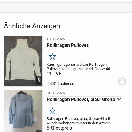
ALLERDINGS!
Kategorie
Haus & Garten
›
Kleidung
›
Damenkleidung
›
Damenoberteile
Gehört, der Gürtel, NICHT zum Angebot.
Ähnliche Anzeigen
Er dient nur als Vorschlag, und Anregung.
* * *
10.07.2026
Rollkragen Pullover
Der Markenname ist Eigentum des Rechtsinhabers und wird
hier nur verwendet, weil er Bestandteil des Produktes ist und
Merken
die Qualität kennzeichnet.
Kaum getragener, weißer Rollkragen
Pullover, sehr eng anliegend.
Größe 44,
bzw XXL
11 €
VB
Für weitere Fragen stehe ich
* * *
gerne zur Verfügung.
5
29331 Lachendorf
Dieser Verkauf erfolgt, da von Privat:
31.07.2026
Rollkragen Pullover, blau, Größe 44
"Ohne jegliche Gewährleistung und Umtausch"
* * *
Merken
Rollkragen Pullover, blau, Größe 44
mit
Absoluter * FEST- Preis: 10,00€ * Wirklich NICHT
wunderschönem Muster in den Ärmeln
--
-----------------------------------------------------------
5 €
Festpreis
verhandelbar!
--------