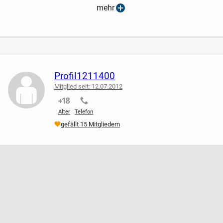
schwarzer
mehr
Original VINTAGE
in Glanz * Samt- Optik
Langarm * Longsleeve
Profil1211400
Rollkragen- PULLOVER * MICROSHIRT
Mitglied seit: 12.07.2012
nicht verifiziert
nicht verifiziert
** COLOURS OF THE WORLD **
Alter
Telefon
Größe 40- 42/ M * Oversize
gefällt 15 Mitgliedern
Maße:
Länge: ca. 56 cm
Brustweite: ca. 51 cm (einfach)
Arm-Länge: ca. 60 cm
Etwas dehnbar.