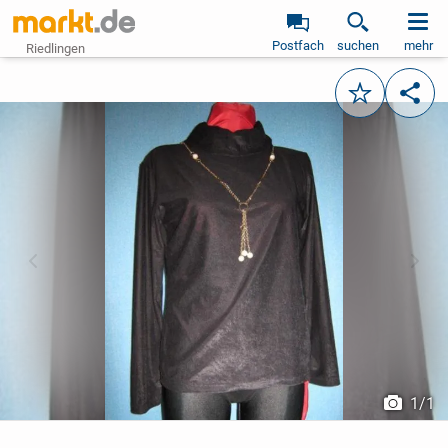
Postfach
suchen
mehr
Riedlingen
Merken
Teile
vorheriges Bild
näch
1
/
1