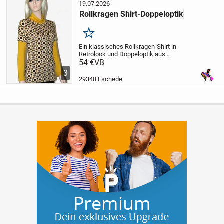
19.07.2026
Rollkragen Shirt-Doppeloptik
Merken
Ein klassisches Rollkragen-Shirt in
Retrolook und Doppeloptik aus
Viskosejersey ( 95 % Viskose,5 %
54 €
VB
Elastan), sehr weich und angenehm zu
3
tragen, figurbetonte Form, Gr.36, Länge 65
29348 Eschede
cm, pflegeleicht,...