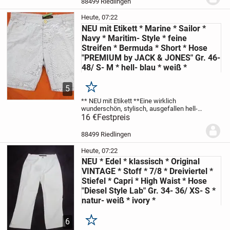
88499 Riedlingen
Größe 36-...
Heute, 07:22
NEU mit Etikett * Marine * Sailor *
Navy * Maritim- Style * feine
Streifen * Bermuda * Short * Hose
"PREMIUM by JACK & JONES" Gr. 46-
48/ S- M * hell- blau * weiß *
5
Merken
** NEU mit Etikett **
Eine wirklich
wunderschön, stylisch, ausgefallen
hell-
blau * weiß
16 €
Festpreis
Herren
BERMUDA- SHORT *
HOSE
im angesagten Look
** PREMIUM
by JACK & JONES **
Größe 46- 48 /...
88499 Riedlingen
Heute, 07:22
NEU * Edel * klassisch * Original
VINTAGE * Stoff * 7/8 * Dreiviertel *
Stiefel * Capri * High Waist * Hose
"Diesel Style Lab" Gr. 34- 36/ XS- S *
natur- weiß * ivory *
6
Merken