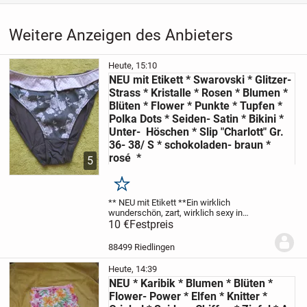
Weitere Anzeigen des Anbieters
Heute, 15:10
NEU mit Etikett * Swarovski * Glitzer-
Strass * Kristalle * Rosen * Blumen *
Blüten * Flower * Punkte * Tupfen *
Polka Dots * Seiden- Satin * Bikini *
Unter- Höschen * Slip "Charlott" Gr.
36- 38/ S * schokoladen- braun *
rosé *
5
Merken
** NEU mit Etikett **
Ein wirklich
wunderschön, zart, wirklich sexy in
moderner Form
10 €
Festpreis
schokoladen- braun * rosè
* rosa
Romantik- Rosen * Blumen * Blüten
* Flower und kleine Punkte * Tupfen *
88499 Riedlingen
Polka-...
Heute, 14:39
NEU * Karibik * Blumen * Blüten *
Flower- Power * Elfen * Knitter *