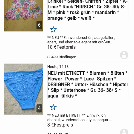
Crinkel * Seiden- Chiffon * Zipfel * A-
Linie * Rock "HIRSCH." Gr. 38- 40/ S-
M * pink * rosè grün * mandarin *
orange * gelb * weiß *
6
Merken
** NEU **
Ein wunderschön, ausgefallen,
apart, und ebenso elegant
mit großen
Karibik- Blumen * Blütem * Flower-
18 €
Festpreis
Power
pink * rosè grün * mandarin *
orange * gelb * weiß *
Elfen * Festival *...
88499 Riedlingen
Heute, 14:18
NEU mit ETIKETT * Blumen * Blüten *
Flower- Power * Lace- Spitzen *
DESIGNER * Unter- Höschen * Hipster
* Slip * Unterhose * Gr. 36- 38/ S *
aqua- türkis *
4
Merken
** NEU mit ETIKETT **
Ein wirklich
absolut, wunderschön, stylisch
aqua-
türkis
8 €
Festpreis
Blumen * Blüten * Flower- Power *
Lace- Spitzen
DESIGNER
Hipster *
UNTER- HÖSCHEN * SLIP * UNTERHOSE