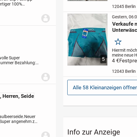
Massage 190 
rtiger 100%
cm
Kein Ver
12045 Berlin
ptimalen
möglich nur 
möglich
Gestern, 06:
Verkaufe 
Unterwäs
Merken
Hiermit möch
meine neue H
olle Super
5
Boxershorts
4 €
Festpre
snummer
Bezahlung:
Verschiedene
S/M
Pro STK
12043 Berlin
4,00€
Alle 58 Kleinanzeigen öffne
, Herren, Seide
aulbeerseide.
Neuer
Super angenehm zu
eiten von 93-
Info zur Anzeige