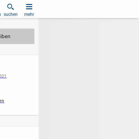
h
suchen
mehr
2021
iziert
ern