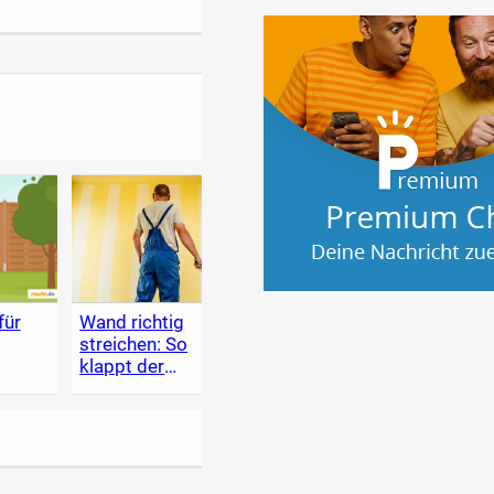
für
Wand richtig
Holzschutz im
Heim
streichen: So
Garten
Lexik
klappt der
zum 
Anstrich
Renov
selbe