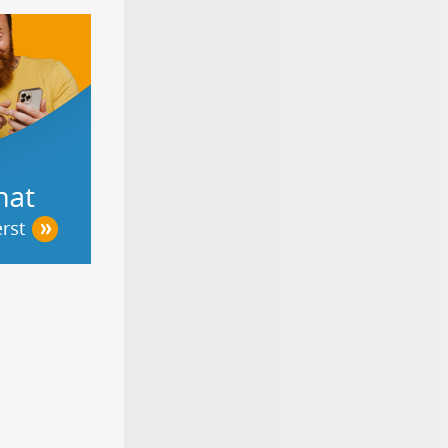
werker-
Der große
Materialen für den
on - Tipps
Gartenratgeber
Bodenbelag
Heimwerken,
ieren &
r bauen