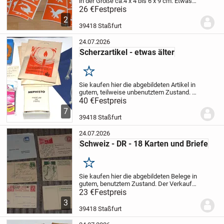
in der Größe ca.4 x 4 bis 6 x 9 cm. Etwas
Tape zum Aufbringen der Folientattoos ist
26 €
Festpreis
auch dabei. Der Verkauf erfolgt unter
2
Ausschluss jeglicher Gewährleistung,...
39418 Staßfurt
24.07.2026
Scherzartikel - etwas älter
Merken
Sie kaufen hier die abgebildeten Artikel in
gutem, teilweise unbenutztem Zustand.
Der Verkauf erfolgt unter Ausschluss
40 €
Festpreis
jeglicher Gewährleistung, Garantie und
7
Rücknahme. Der Käufer erklärt sich
39418 Staßfurt
damit...
24.07.2026
Schweiz - DR - 18 Karten und Briefe
Merken
Sie kaufen hier die abgebildeten Belege in
gutem, benutztem Zustand. Der Verkauf
erfolgt unter Ausschluss jeglicher
23 €
Festpreis
Gewährleistung, Garantie und
3
Rücknahme. Der Käufer erklärt sich damit
39418 Staßfurt
einverstanden...