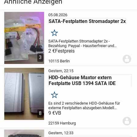
Ähnliche Anzeigen
Grafikkarten
05.08.2026
SATA-Festplatten Stromadapter 2x
Merken
SATA-Festplatten Stromadapter 2x
-
Bezahlung: Paypal
- Haustierfreier und
rauchfreier Haushalt
2 €
Festpreis
- Versand erfolgt
noch am selben Tag, wenn die Post noch
3
geöffnet hat
- Mengenrabatt beim Kauf...
10115 Berlin
Gestern, 22:15
HDD-Gehäuse Maxtor extern
Festplatte USB 1394 SATA IDE
Merken
Es sind 2 verschiedene HDD-Gehäuse für
externe Festplatten abzugeben.
Modell
One Touch II Maxtor PTE mit USB und 2x
9 €
VB
8
Firewire 1394 für IDE
Oder TEAC
Die
Geräte sind in einem sehr guten Zustand
22159 Hamburg
und voll...
Gestern, 12:33