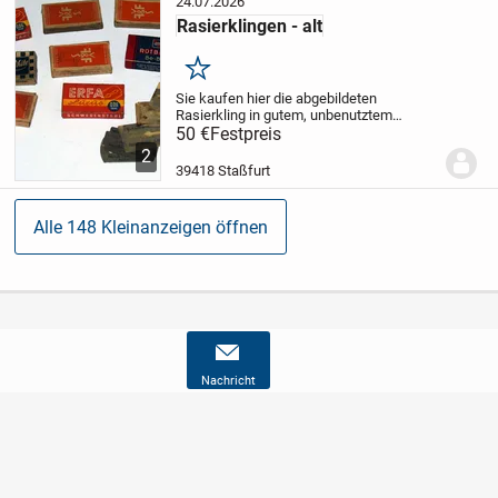
24.07.2026
Rasierklingen - alt
Merken
Sie kaufen hier die abgebildeten
Rasierkling in gutem, unbenutztem
Zustand. Der Verkauf erfolgt unter
50 €
Festpreis
Ausschluss jeglicher Gewährleistung,
2
Garantie und Rücknahme. Der Käufer
39418 Staßfurt
erklärt sich damit...
Alle 148 Kleinanzeigen öffnen
Nachricht