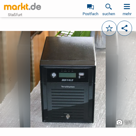
Postfach
suchen
mehr
Staßfurt
Merken
Teile
vorheriges Bild
näch
1
/
1