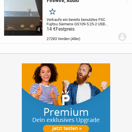
Firewire, Audio
Merken
Verkaufe ein bereits benutztes FSC
Fujitsu Siemens GS109-5.25-2 USB
IEEE1394 FireWire Audio Mic Panel, wie
14 €
Festpreis
4
abgebildet.
Stammt aus einem Tierfreien
Nichtraucher Haushalt !
Kosmetischen
27283 Verden (Aller)
Zustand:...