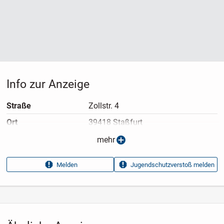
Info zur Anzeige
Straße
Zollstr. 4
Ort
39418 Staßfurt
Anzeigen­typ
Privatangebot
mehr
Anzeigen­datum
24.07.2026
Melden
Jugendschutzverstoß melden
Anzeigen­kennung
b75e17a0
Aufrufe dieser
22
Anzeige
Kategorie
Elektronik & Technik
›
Computer
›
PCs & Hardware
›
Hardware
›