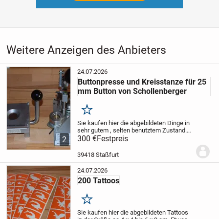
Weitere Anzeigen des Anbieters
24.07.2026
Buttonpresse und Kreisstanze für 25
mm Button von Schollenberger
Merken
Sie kaufen hier die abgebildeten Dinge in
sehr gutem , selten benutztem Zustand.
Der Verkauf erfolgt unter Ausschluss
300 €
Festpreis
2
jeglicher Gewährleistung, Garantie und
Rücknahme. Der Käufer erklärt sich
39418 Staßfurt
damit...
24.07.2026
200 Tattoos
Merken
Sie kaufen hier die abgebildeten Tattoos