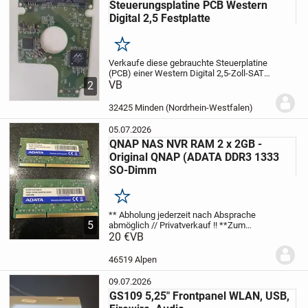
Steuerungsplatine PCB Western
Digital 2,5 Festplatte
Merken
Verkaufe diese gebrauchte Steuerplatine
(PCB) einer Western Digital 2,5-Zoll-SATA-
Laptop-Festplatte.Anhand der Nummern
VB
2
auf der Platine lässt sich die Elektronik
exakt identifizieren.
Diese Platine...
32425 Minden (Nordrhein-Westfalen)
05.07.2026
QNAP NAS NVR RAM 2 x 2GB -
Original QNAP (ADATA DDR3 1333
SO-Dimm
Merken
** Abholung jederzeit nach Absprache
5
abmöglich // Privatverkauf !! **
Zum
Verkauf steht ein Set / 2x RAM-Bausteine
20 €
VB
mit 2 GB von QNAP (Original-Ram -
Erstausrüstung)
Der RAM stammt aus
46519 Alpen
einem QNAP NVR...
09.07.2026
GS109 5,25" Frontpanel WLAN, USB,