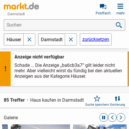
Postfach
mehr
Darmstadt
Suchen
zurücksetzen
Häuser
Darmstadt
schließen
schließen
Anzeige nicht verfügbar
Schade … Die Anzeige „ba6cb3a7“ gilt leider nicht
mehr. Aber vielleicht wirst du fündig bei den aktuellen
Anzeigen aus der Kategorie Häuser.
85 Treffer
Haus kaufen in Darmstadt
Suche speichern
Sortierung
Galerie
automatische R
zurückblät
weite