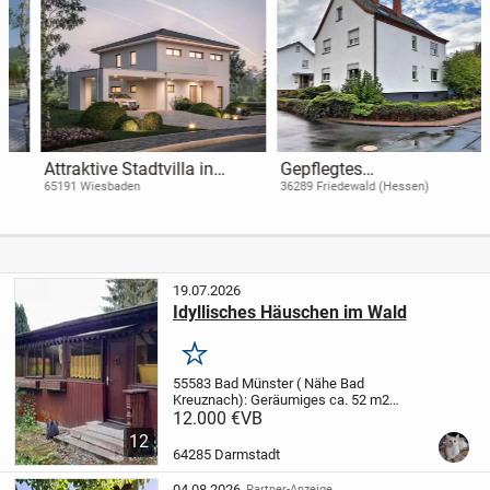
Attraktive Stadtvilla in
Gepflegtes
Wiesbaden-Bierstadt als
Zweifamilienhaus,
65191 Wiesbaden
36289 Friedewald (Hessen)
Doppelhaushälfte
Innenausbau 2020
kernsaniert!
19.07.2026
Idyllisches Häuschen im Wald
Merken
55583 Bad Münster ( Nähe Bad
Kreuznach): Geräumiges ca. 52 m2
grosses Ferienhaus mit insgesamt 3
12.000 €
VB
Räumen und kleinem Garten auf
12
Pachtland zu verkaufen. Obgleich man zu
64285 Darmstadt
seinem nächsten Nachbarn nicht...
04.08.2026
Partner-Anzeige