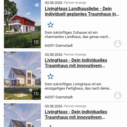
03.08.2026
Partner-Anzeige
LivingHaus Landhausliebe - Dein
individuell geplantes Traumhaus in
Darmstadt-Arheiligen
Merken
Dein zukünftiges Zuhause ist ein
charmantes Landhaus, das genau nach
deinen Wünschen projektiert wird. Dieses
10
Einfamilienhaus besticht durch sein
64291 Darmstadt
klassisches Satteldach und einen
großzügigen Kniestock...
03.08.2026
Partner-Anzeige
LivingHaus - Dein individuelles
Traumhaus mit innovativem
Baukonzept in Darmstadt-Eberstadt
Merken
Dein zukünftiges LivingHaus ist ein
einzigartiges Fertighaus, das nach deinen
ganz individuellen Wünschen und
10
Vorstellungen projektiert wird. Mit einer
64297 Darmstadt
großzügigen Wohnfläche von 130
Quadratmetern auf...
03.08.2026
Partner-Anzeige
LivingHaus - Dein individuelles
Traumhaus mit innovativem
Baukonzept in Darmstadt-Eberstadt