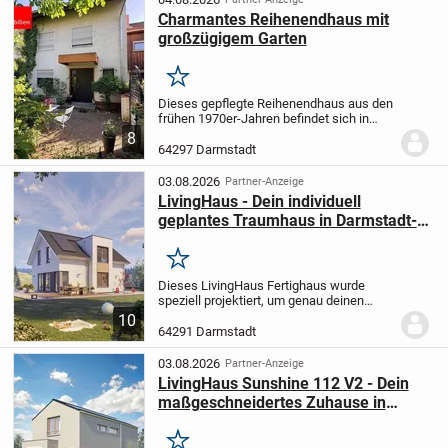
Charmantes Reihenendhaus mit
großzügigem Garten
Merken
Dieses gepflegte Reihenendhaus aus den
frühen 1970er-Jahren befindet sich in
einer beliebten und familienfreundlichen
8
Wohnlage von Darmstadt-Eberstadt und
64297 Darmstadt
überzeugt durch seine durchdachte
Raumaufteil...
03.08.2026
Partner-Anzeige
LivingHaus - Dein individuell
geplantes Traumhaus in Darmstadt-
Wixhausen
Merken
Dieses LivingHaus Fertighaus wurde
speziell projektiert, um genau deinen
Wünschen und Vorstellungen zu
10
entsprechen. Mit einer großzügigen
64291 Darmstadt
Wohnfläche von 130 Quadratmetern auf
zwei Etagen bietet dir...
03.08.2026
Partner-Anzeige
LivingHaus Sunshine 112 V2 - Dein
maßgeschneidertes Zuhause in
Darmstadt-Eberstadt mit innovativem
Komfort