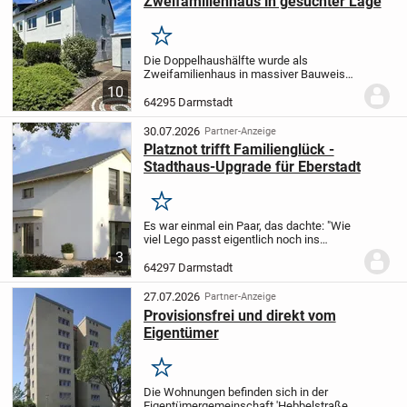
Zweifamilienhaus in gesuchter Lage
Merken
Die Doppelhaushälfte wurde als
Zweifamilienhaus in massiver Bauweise
mit Satteldach errichtet und ist komplett
10
unterkellert.
Über die einladende Terrasse
64295 Darmstadt
gelangt man in das Haus, wo ein helles...
30.07.2026
Partner-Anzeige
Platznot trifft Familienglück -
Stadthaus-Upgrade für Eberstadt
Merken
Es war einmal ein Paar, das dachte: "Wie
viel Lego passt eigentlich noch ins
Wohnzimmer?" Dann kam das erste Kind,
3
dann das zweite, und plötzlich wurde aus
64297 Darmstadt
"Wie viel Platz brauchen wir?" ein: "Wo
ist...
27.07.2026
Partner-Anzeige
Provisionsfrei und direkt vom
Eigentümer
Merken
Die Wohnungen befinden sich in der
Eigentümergemeinschaft 'Hebbelstraße