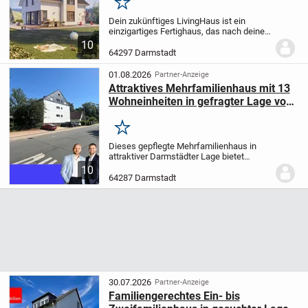
Merken
Dein zukünftiges LivingHaus ist ein
einzigartiges Fertighaus, das nach deinen
ganz individuellen Wünschen und
10
Vorstellungen projektiert wird. Mit einer
64297 Darmstadt
großzügigen Wohnfläche von 130
Quadratmetern auf...
01.08.2026
Partner-Anzeige
Attraktives Mehrfamilienhaus mit 13
Wohneinheiten in gefragter Lage von
Darmstadt
Merken
Dieses gepflegte Mehrfamilienhaus in
attraktiver Darmstädter Lage bietet
Kapitalanlegern eine hervorragende
10
Gelegenheit, in einen langfristig stabilen
64287 Darmstadt
Immobilienstandort zu investieren. Das
Objekt...
30.07.2026
Partner-Anzeige
Familiengerechtes Ein- bis