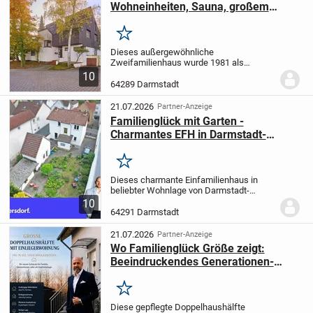
Wohneinheiten, Sauna, großem
Grundstück und Waldrandlage zur
Modernisierung
Merken
Dieses außergewöhnliche
Zweifamilienhaus wurde 1981 als
Architektenhaus errichtet und liegt in
10
attraktiver Waldrandlage im beliebten
64289 Darmstadt
Darmstädter Stadtteil
Arheilgen/Kranichstein. Auf einem rund
21.07.2026
Partner-Anzeige
712 m²...
Familienglück mit Garten -
Charmantes EFH in Darmstadt-
Arheilgen
Merken
Dieses charmante Einfamilienhaus in
beliebter Wohnlage von Darmstadt-
Arheilgen bietet Familien die ideale
10
Gelegenheit, sich den Traum vom eigenen
64291 Darmstadt
Zuhause mit großem
Gestaltungspotenzial zu erfüllen....
21.07.2026
Partner-Anzeige
Wo Familienglück Größe zeigt:
Beeindruckendes Generationen-
Domizil im Kreis Darmstadt-Dieburg
(Variante 4)
Merken
Diese gepflegte Doppelhaushälfte