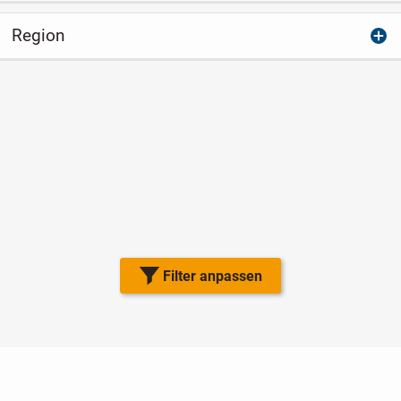
Region
Filter anpassen
Nutzungsbedingungen
Datenschutz
Barrierefreiheit
Impressum
Kontakt
Hilfe
Sicherheit
Jugendschutz