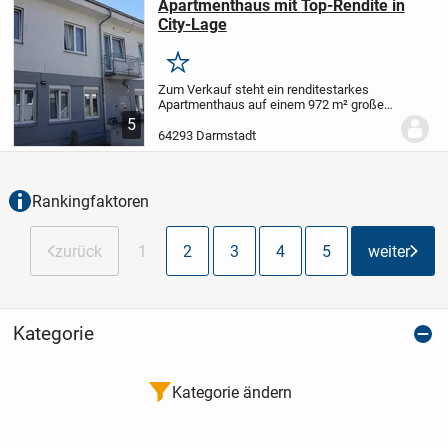
Apartmenthaus mit Top-Rendite in
City-Lage
Merken
Zum Verkauf steht ein renditestarkes
Apartmenthaus auf einem 972 m² großen
Grundstück, das nach WEG aufgeteilt ist.
5
Gegenstand des Verkaufs sind mehr als
64293 Darmstadt
70% der Miteigentumsanteile mit einer...
Rankingfaktoren
zurück
1
2
3
4
5
weiter
Kategorie
Kategorie ändern