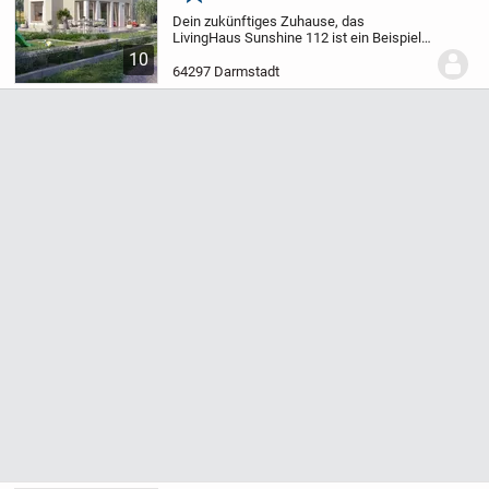
Merken
Dein zukünftiges Zuhause, das
LivingHaus Sunshine 112 ist ein Beispiel
für individuell geplantes Wohnen, das
10
genau auf deine Wünsche und
64297 Darmstadt
Vorstellungen zugeschnitten wird. Das
Einfamilienhaus bietet...