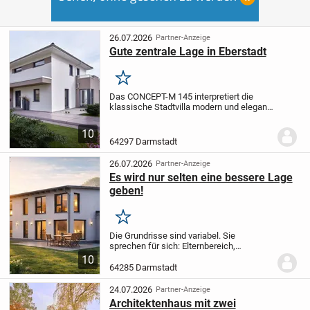
26.07.2026
Partner-Anzeige
Gute zentrale Lage in Eberstadt
Merken
Das CONCEPT-M 145 interpretiert die
klassische Stadtvilla modern und elegant
und bietet Ihnen mit seinen zwei
Vollgeschossen viel Raum für eine
10
harmonische Familienatmosphäre. Auf
64297 Darmstadt
großzügigen 155 m²...
26.07.2026
Partner-Anzeige
Es wird nur selten eine bessere Lage
geben!
Merken
Die Grundrisse sind variabel. Sie
sprechen für sich: Elternbereich,
Kínderzimmer mit eigenem Bad mit
10
Wanne, Elternbad mit Sauna, Leselounge,
64285 Darmstadt
Waschen und Bügeln im Obergeschoss,
wo die Wäsche anfällt,...
24.07.2026
Partner-Anzeige
Architektenhaus mit zwei