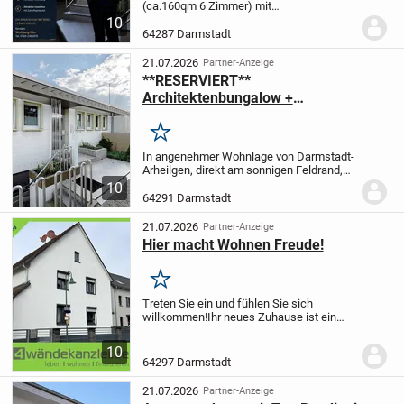
(ca.160qm 6 Zimmer) mit
Einliegerwohnung (ca.65qm 2,5 Zimmer)
10
im Kreis Darmstadt - Dieburg (Hessen)
64287 Darmstadt
bietet eine großzügige Gesamt-
Wohnfläche von ca.225 m², verteilt...
21.07.2026
Partner-Anzeige
**RESERVIERT**
Architektenbungalow +
Einliegerwohnung + separate
Büroeinheit in Feldrandlage von DA-
Merken
Arheilgen
In angenehmer Wohnlage von Darmstadt-
Arheilgen, direkt am sonnigen Feldrand,
steht dieser sehenswerte
10
Architektenbungalow auf einem ca. 375
64291 Darmstadt
m² großen, schön angelegten
Grundstück. Mit einer Gesamtwohn...
21.07.2026
Partner-Anzeige
Hier macht Wohnen Freude!
Merken
Treten Sie ein und fühlen Sie sich
willkommen!
Ihr neues Zuhause ist ein
Ort, an dem Sie Ihre Wünsche und
Bedürfnisse verwirklichen können.
Wenn
10
Sie liebevoll gestaltete und durchdachte
64297 Darmstadt
Architektur...
21.07.2026
Partner-Anzeige