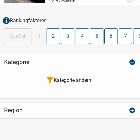
48145 Münster
5. Obergeschoss eines im Jahr 2020
fertiggestellten...
Rankingfaktoren
zurück
1
2
3
4
5
6
7
Kategorie
Kategorie ändern
Region