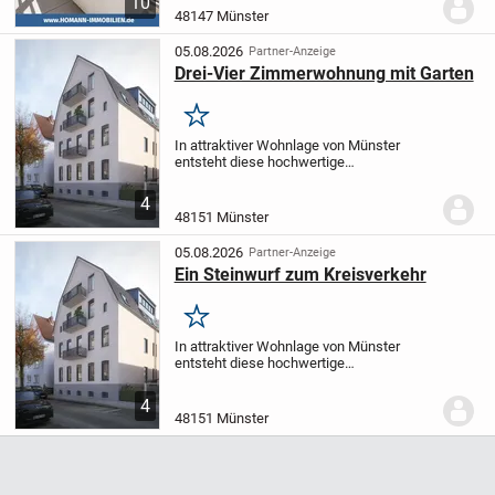
10
aufgeteilte Stadtwohnung im beliebten
48147 Münster
Rumphorstviertel aus.
Die Wohnung
verfügt über 4 Wohnräume,...
05.08.2026
Partner-Anzeige
Drei-Vier Zimmerwohnung mit Garten
Merken
In attraktiver Wohnlage von Münster
entsteht diese hochwertige
Eigentumswohnung als Teil eines
Mehrfamilienhauses mit gerade mal
4
sieben Wohneinheiten. Das im Jahr 1935
48151 Münster
errichtete Gebäude verbindet den...
05.08.2026
Partner-Anzeige
Ein Steinwurf zum Kreisverkehr
Merken
In attraktiver Wohnlage von Münster
entsteht diese hochwertige
Eigentumswohnung als Teil eines
Mehrfamilienhauses mit gerade mal
4
sieben Wohneinheiten. Das im Jahr 1935
48151 Münster
errichtete Gebäude verbindet den...