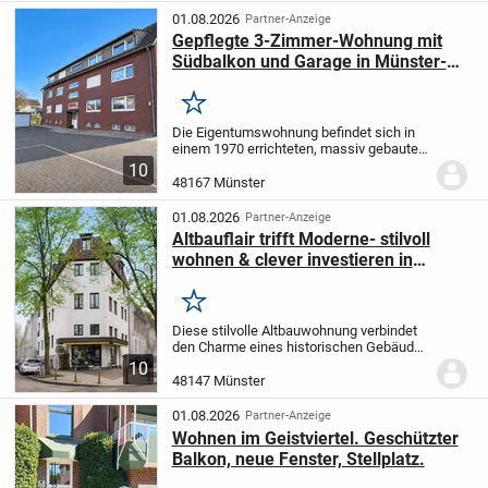
Wohnfläche von ca. 83...
01.08.2026
Partner-Anzeige
Gepflegte 3-Zimmer-Wohnung mit
Südbalkon und Garage in Münster-
Gremmendorf
Merken
Die Eigentumswohnung befindet sich in
einem 1970 errichteten, massiv gebauten
Mehrfamilienhaus mit insgesamt 7
10
Parteien. Die Wohnung liegt im 1.
48167 Münster
Obergeschoss und verfügt über eine
Wohnfläche von ca....
01.08.2026
Partner-Anzeige
Altbauflair trifft Moderne- stilvoll
wohnen & clever investieren in
Toplage des Kreuzviertels
Merken
Diese stilvolle Altbauwohnung verbindet
den Charme eines historischen Gebäudes
mit modernem Wohnkomfort und bietet
10
auf ca. 83 m² ideale Voraussetzungen für
48147 Münster
eine Studenten-WG, Berufseinsteiger
oder...
01.08.2026
Partner-Anzeige
Wohnen im Geistviertel. Geschützter
Balkon, neue Fenster, Stellplatz.