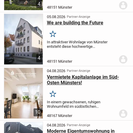
Mehrfamilienhauses mit gerade mal
4
sieben Wohneinheiten. Das im Jahr 1935
48151 Münster
errichtete Gebäude verbindet den...
05.08.2026
Partner-Anzeige
We are building the Future
Merken
In attraktiver Wohnlage von Münster
entsteht diese hochwertige
Eigentumswohnung als Teil eines
Mehrfamilienhauses mit gerade mal
4
sieben Wohneinheiten. Das im Jahr 1935
48151 Münster
errichtete Gebäude verbindet den...
04.08.2026
Partner-Anzeige
Vermietete Kapitalanlage im Süd-
Osten Münsters!
Merken
In einem gewachsenen, ruhigen
Wohnumfeld im südöstlichen
Münsteraner Stadtgebiet gelegen,
10
überzeugt die Immobilie mit kurzen
48167 Münster
Wegen sowie einer alltagstauglichen
Infrastruktur. Prägend sind die...
04.08.2026
Partner-Anzeige
Moderne Eigentumswohnung in