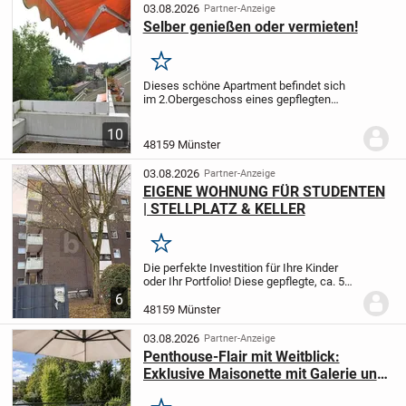
praktische...
03.08.2026
Partner-Anzeige
Selber genießen oder vermieten!
Merken
Dieses schöne Apartment befindet sich
im 2.Obergeschoss eines gepflegten
Mehrfamilienhauses mit 20
Wohneinheiten in ansprechender Lage
10
von Münster.
Die Eigentumswohnung hat
48159 Münster
eine Wohnfläche von ca....
03.08.2026
Partner-Anzeige
EIGENE WOHNUNG FÜR STUDENTEN
| STELLPLATZ & KELLER
Merken
Die perfekte Investition für Ihre Kinder
oder Ihr Portfolio! Diese gepflegte, ca. 50
m² große 2-Zimmer-
6
Erdgeschosswohnung in Münster bietet
48159 Münster
die ideale Kombination aus
studentischem Wohnen und...
03.08.2026
Partner-Anzeige
Penthouse-Flair mit Weitblick:
Exklusive Maisonette mit Galerie und
großen Dachterrassen