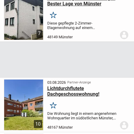
Bester Lage von Münster
Merken
Diese gepflegte 2-Zimmer-
Etagenwohnung auf einem
Erbpachtgrundstück in Münster überzeugt
7
durch eine praktische Raumaufteilung,
48149 Münster
eine angenehme Wohnatmosphäre und
ihre zentrale Lage. Auf ca. 43 m²...
03.08.2026
Partner-Anzeige
Lichtdurchflutete
Dachgeschosswohnung!
Merken
Die Wohnung liegt in einem angenehmen
Wohnquartier im südöstlichen Münster,
das durch seine ruhige Atmosphäre und
10
eine etablierte Nachbarschaft überzeugt.
48167 Münster
Im direkten Umfeld finden sich