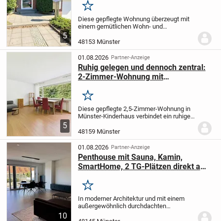
Merken
Diese gepflegte Wohnung überzeugt mit
einem gemütlichen Wohn- und
Essbereich, einem gut geschnittenen
5
Schlafzimmer, einem Tageslichtbad und
48153 Münster
einem geschützten Balkon mit
angenehmem Blick ins Grüne.
E...
01.08.2026
Partner-Anzeige
Ruhig gelegen und dennoch zentral:
2-Zimmer-Wohnung mit
Gartenbalkon in Kinderhaus
Merken
Diese gepflegte 2,5-Zimmer-Wohnung in
Münster-Kinderhaus verbindet ein ruhiges
Wohngefühl mit einer sehr zentralen Lage
5
und einem durchdachten Grundriss. Sie
48159 Münster
bietet damit eine seltene Kombination,
die...
01.08.2026
Partner-Anzeige
Penthouse mit Sauna, Kamin,
SmartHome, 2 TG-Plätzen direkt am
St. Franziskus - Hospital
Merken
In moderner Architektur und mit einem
außergewöhnlich durchdachten
Ausstattungskonzept präsentiert sich
10
diese großzügige Penthousewohnung im