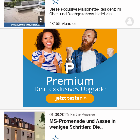
Merken
Diese exklusive Maisonette-Residenz im
Ober- und Dachgeschoss bietet ein
unvergleichliches Raumgefühl, geprägt
5
von Licht, Weite und architektonischer
48155 Münster
Raffinesse.
Eingebettet in ein 1.321 m²
großes...
01.08.2026
Partner-Anzeige
MS-Promenade und Aasee in
wenigen Schritten: Die
Antoniusgärten