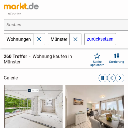
Münster
Suchen
zurücksetzen
Wohnungen
Münster
schließen
schließen
260 Treffer
Wohnung kaufen in
Münster
Suche
Sortierung
speichern
Galerie
automatische R
zurückblät
weite