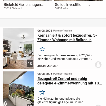
Bielefeld-Gellershagen:
Solide Investition in
NEUBAU
gefragter Lage: Sichern Sie
33613 Bielefeld
50737 Köln
Eigentumswohnung |1.4
sich Ihre Kapitalanlage in
OG| 4 Zimmer | ca. 110 m² |
Köln
Terrasse+Stellplatz
06.08.2026
Partner-Anzeige
Kernsaniert & sofort bezugsfrei: 3-
Zimmer-Wohnung mit Balkon in
Münster-Gievenbeck - provisionsfrei
Merken
Erstbezug nach Kernsanierung 2025/26 -
einziehen und wohnen.
Diese 3-Zimmer-
Wohnung im Hochparterre eines
10
gepflegten Mehrfamilienhauses wurde
48149 Münster
vollständig kernsaniert und ist sofort
bezugsfrei. Die...
05.08.2026
Partner-Anzeige
Bezugsfrei! Zentral und ruhig
gelegene 4-Zimmerwohnung mit TG-
Stellplatz im Rumphorstviertel
Merken
Die Nähe zur Innenstadt und die
gleichzeitig ruhige Lage im Grünen
zeichnen diese gepflegte und gut