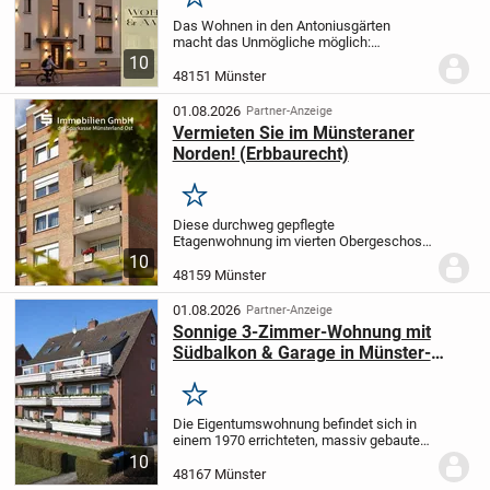
Merken
Das Wohnen in den Antoniusgärten
macht das Unmögliche möglich:
mittendrin, dennoch ruhig und mit
10
herrlichem Grünblick!
Der besondere
48151 Münster
Charme der 50-er Jahre stellt mit
originalem Treppenhaus und...
01.08.2026
Partner-Anzeige
Vermieten Sie im Münsteraner
Norden! (Erbbaurecht)
Merken
Diese durchweg gepflegte
Etagenwohnung im vierten Obergeschoss
eines soliden Mehrfamilienhauses aus
10
dem Baujahr 1970 besticht durch ihren
48159 Münster
ruhigen, klar strukturierten Charakter und
bietet eine...
01.08.2026
Partner-Anzeige
Sonnige 3-Zimmer-Wohnung mit
Südbalkon & Garage in Münster-
Gremmendorf
Merken
Die Eigentumswohnung befindet sich in
einem 1970 errichteten, massiv gebauten
Mehrfamilienhaus mit insgesamt 7
10
Parteien.Die Wohnung liegt im 2.
48167 Münster
Obergeschoss und verfügt über eine