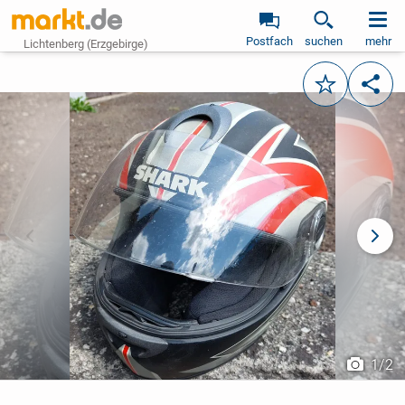
Postfach
suchen
mehr
Lichtenberg (Erzgebirge)
Merken
Teile
vorheriges Bild
näch
1
/
2