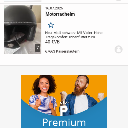
natürlich...
16.07.2026
Motorradhelm
Merken
Neu
Matt schwarz
Mit Visier
Hohe
Tragekomfort
Innenfutter zum
herausnehmen und Waschen
40 €
VB
Helmbeutel
Größe XXL
7
67663 Kaiserslautern