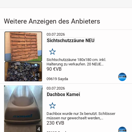
Weitere Anzeigen des Anbieters
03.07.2026
Sichtschutzzäune NEU
Merken
Sichtschutzzäune 180x180 cm.
inkl.
Halterung zu verkaufen.
20 NEUE
Sichtschutzzäune sind vorhanden und
90 €
VB
vorimprägniert, Einzelabnahme möglich.
1
Preis pro Feld, Halterung extra.
09619 Sayda
03.07.2026
Dachbox Kamei
Merken
Dachbox wurde nur 3x benutzt.
Schlösser
müssen nur gewechselt werden,
funktionieren nicht.
230 €
VB
Preis ist VB, nur
Abholung, kein Versand
4