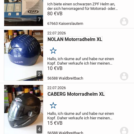
Ich biete einen schwarzen ZPF Helm an,
der sich hervorragend für Motorrad- oder
Rollerfahrten eignet. Dieser Jethelm ist
80 €
VB
ein praktischer Begleiter für deine Touren.
7
Er ist in einem glänzenden Schwarz...
67663 Kaiserslautern
22.07.2026
NOLAN Motorradhelm XL
Merken
Hallo,
ich räume auf und habe nur einen
Kopf. Daher verkaufe ich hier meinen
intakten, gebrauchten NOLAN -
10 €
VB
Motorradhelm. Er ist unfallfrei und
2
natürlich auch ein paar Gebrauchsspuren.
56588 Waldbreitbach
Ein Versand ist...
22.07.2026
CABERG Motorradhelm XL
Merken
Hallo,
ich räume auf und habe nur einen
Kopf. Daher verkaufe ich hier meinen
intakten, gebrauchten CABERG -
15 €
VB
Motorradhelm. Die Beschriftung ist aus
4
Folie und abziehbar. Er ist unfallfrei und
56588 Waldbreitbach