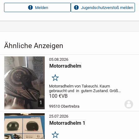
Anzeigen­kennung
02dbd6c6
Melden
Jugendschutzverstoß melden
Aufrufe dieser
52
Anzeige
Kategorie
Fahrzeuge
›
Motorräder
›
Motorradzubehör
›
Motorradhelme
Ähnliche Anzeigen
05.08.2026
Motorradhelm
Merken
Motorradhelm von Takeuchi. Kaum
gebraucht und in gutem Zustand. Größe
S. Preis auf Verhandlungsbasis.
100 €
VB
1
99510 Obertrebra
25.07.2026
Motorradhelm 1
Merken