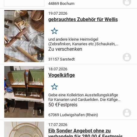
ernstgemeinte Meldungen
44869 Bochum
19.07.2026
gebrauchtes Zubehör für Wellis
Merken
und andere kleine Heimvögel
(Zebrafinken, Kanaries etc.)
Schaukeln,
kleine Leitern, Spielzeug
zu
Zu verschenken
verschenken
nur Abholung
1
31157 Sarstedt
18.07.2026
Vogelkäfige
Merken
Gebe eine Kollektion Ausstellungskäfige
für Kanarien und Cardueliden. Die Käfige
wurden 1 mal im Jahrwe genutzt. Handy
50 €
Festpreis
01601862202
1
67069 Ludwigshafen (Rhein)
17.07.2026
Eib Sonder Angebot ohne zu
verhandeln für 280,00 € Festpreis