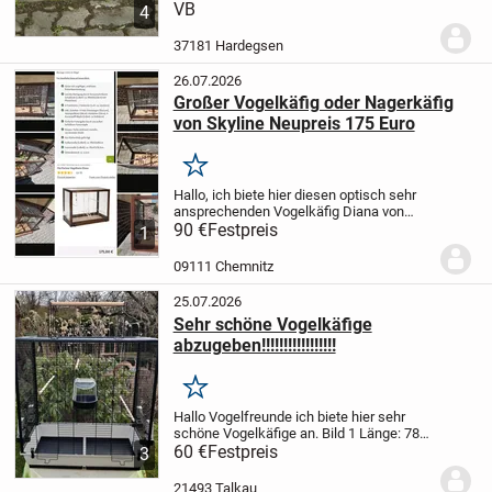
gebrauchte.
VB
Abzuholen in 37181
4
Hardegsen
Tausche auch gegen andere
Vögel.
Siehe Bilder
37181 Hardegsen
26.07.2026
Großer Vogelkäfig oder Nagerkäfig
von Skyline Neupreis 175 Euro
Merken
Hallo, ich biete hier diesen optisch sehr
ansprechenden Vogelkäfig Diana von
Skyline an.
90 €
Festpreis
Er kann auch für Hamster,
1
Mäuse, Ratten usw. genutzt
werden.
Guter und sauberer
09111 Chemnitz
Zustand.
Viele Türen an...
25.07.2026
Sehr schöne Vogelkäfige
abzugeben!!!!!!!!!!!!!!!!!
Merken
Hallo Vogelfreunde
ich biete hier sehr
schöne Vogelkäfige an.
Bild 1 Länge: 78
cm Tiefe: 47 cm Höhe: 81 cm Preis:
60 €
Festpreis
3
75EUR.
Bild 2 Länge: 62 cm Tiefe: 39 cm
Höhe: 1 meter Preis: 60EUR.
Bild 3...
21493 Talkau