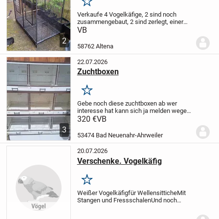
Merken
Verkaufe 4 Vogelkäfige, 2 sind noch
zusammengebaut, 2 sind zerlegt, einer
davon mit Untergestell.
Grund: grössere
VB
Voliere
Besichtigung in 58762 Altena
Bitte
2
Angebot
Verkauf auch einzeln.
Grösse:...
58762 Altena
22.07.2026
Zuchtboxen
Merken
Gebe noch diese zuchtboxen ab wer
interesse hat kann sich ja melden wegen
zuchtaufgabe denn könnt ihr euch gerne
320 €
VB
melden
3
53474 Bad Neuenahr-Ahrweiler
20.07.2026
Verschenke. Vogelkäfig
Merken
Weißer Vogelkäfig
für Wellensittiche
Mit
Stangen und Fressschalen
Und noch
weiterem Zubehör
Nur an
Selbstabholer
Kostenlos abzugeben.
Nur