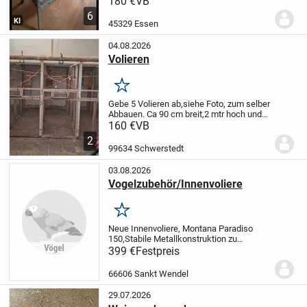
180 €
VB
Sitzstange dabei
Nichtraucher Haushalt
6
KI
45329 Essen
04.08.2026
Volieren
Merken
Gebe 5 Volieren ab,
siehe Foto, zum selber
Abbauen.
Ca 90 cm breit,2 mtr hoch und
ca 2,60 mtr tief
Der Zustand ist okay
160 €
VB
2
99634 Schwerstedt
03.08.2026
Vogelzubehör/Innenvoliere
Merken
Neue Innenvoliere, Montana Paradiso
150,Stabile Metallkonstruktion zu
verkaufen!Maße:L150 x B65 x H
399 €
Festpreis
161cm,Gewicht cs 60 kg Rollengelagert, 4
Fronttüren, 2 kleinere Seitentüren sowie 2
66606 Sankt Wendel
herausziehbare...
29.07.2026