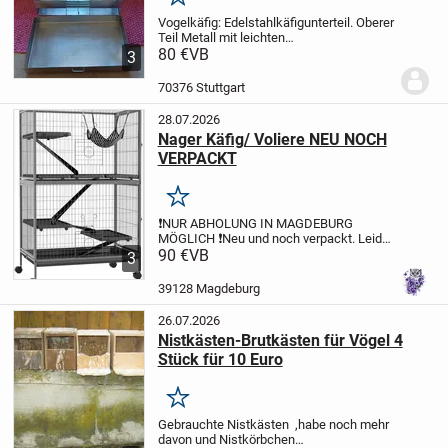
Merken
Vogelkäfig: Edelstahlkäfigunterteil. Oberer
Teil Metall mit leichten
Gebrauchsspuren.
80 €
VB
Ca. 38 x 21 x 39 cm
3
(Länge, Breite, Höhe)
Ca. 3,396 kg
Nur
Abholung.
70376 Stuttgart
28.07.2026
Nager Käfig/ Voliere NEU NOCH
VERPACKT
Merken
❗️NUR ABHOLUNG IN MAGDEBURG
MÖGLICH ❗️
Neu und noch verpackt. Leider
erst zu spät gesehen das die Gitter
90 €
VB
3
abstände für unsere babytiere zu groß
sind. Für schon ausgewachsen Tieren ist
39128 Magdeburg
das kein...
26.07.2026
Nistkästen-Brutkästen für Vögel 4
Stück für 10 Euro
Merken
Gebrauchte Nistkästen ,habe noch mehr
davon und Nistkörbchen