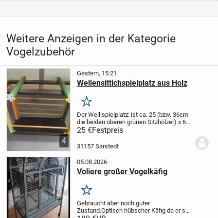
Weitere Anzeigen in der Kategorie
Vogelzubehör
Gestern, 15:21
Wellensittichspielplatz aus Holz
Merken
Der Wellispielplatz: ist ca. 25 (bzw. 36cm -
die beiden oberen grünen Sitzhölzer) x 60
cm groß, schwere Qualität und neu.
Er
25 €
Festpreis
wurde in privater therapeutischer Arbeit
4
angefertigt und bietet - zusammen...
31157 Sarstedt
05.08.2026
Voliere großer Vogelkäfig
Merken
Gebraucht aber noch guter
Zustand.
Optisch hübscher Käfig da er so
hell ist.
Hellgrau ,Fress und Trinknapf und