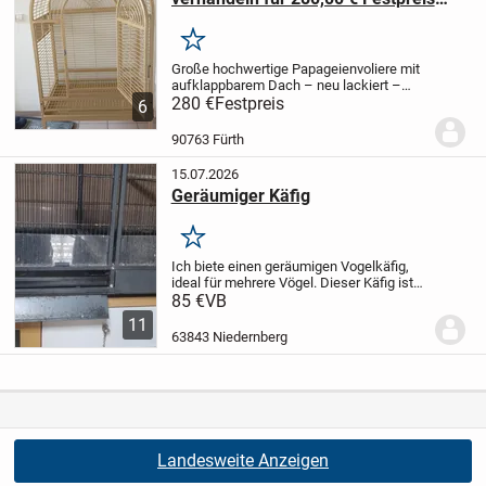
!Für eine fast NEUE und große
gebrauchte Papageienvoliere /
Merken
Vogelkäfig auf Rollen sehr guten
Große hochwertige Papageienvoliere mit
Zustand !
aufklappbarem Dach – neu lackiert –
Top-Zustand
280 €
Festpreis
Ich biete eine sehr stabile
6
und hochwertige Papageienvoliere zum
Verkauf an.
Die Voliere wurde von mir
90763 Fürth
vollständi...
15.07.2026
Geräumiger Käfig
Merken
Ich biete einen geräumigen Vogelkäfig,
ideal für mehrere Vögel. Dieser Käfig ist
perfekt, um deinen gefiederten Freunden
85 €
VB
ein schönes Zuhause zu bieten.
*
11
Inklusive Näpfe, Sitzstangen und
63843 Niedernberg
Nistkörbche...
Landesweite Anzeigen