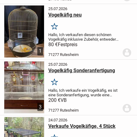
25.07.2026
Vogelkäfig neu
Merken
Hallo,
Ich verkaufen diesen schönen
Vogelkäfig inklusive Zubehör, entweder
zum hinstellen oder
80 €
Festpreis
aufhängen.
Privatkauf daher keine
1
Rücknahme oder Garantie.
71277 Rutesheim
25.07.2026
Vogelkäfig Sonderanfertigung
Merken
Hallo,
Ich verkaufe ein Vogelkäfig, es ist
eine Sonderanfertigung, wurde eine
Woche lang benutzt und dann alles
200 €
VB
sauber gemacht und eingepackt. Wir
3
haben es wieder in den Original Karton
71277 Rutesheim
eingepackt,...
24.07.2026
Verkaufe Vogelkäfige, 4 Stück