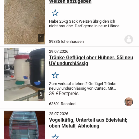
Weizen abzugeben
Merken
Habe 25kg Sack Weizen übrig den ich
nicht brauche. Darf gerne in neue Hände.
Vielleicht findet sich ja wer.
Kann auch
eine kleinere Menge raus tun wenn jmd
1
nicht alles möchte.
.
89335 Ichenhausen
29.07.2026
Tränke Geflügel ober Hühner. 55l neu
UV undurchlässig
Merken
Zum verkauf stehen 2 Geflügel Tränke
neu uv undurchlässig von Curtec. Mit
Schraubdeckel.
39 €
Festpreis
Sehr hochwertiger
6
Kunststoff. Keine Algenbildung. Der oben
angegebene Preis bezieht sich auf eine
63691 Ranstadt
Tränke. ...
28.07.2026
Vogelkäfig, Unterteil aus Edelstahl;
oben Metall, Abholung