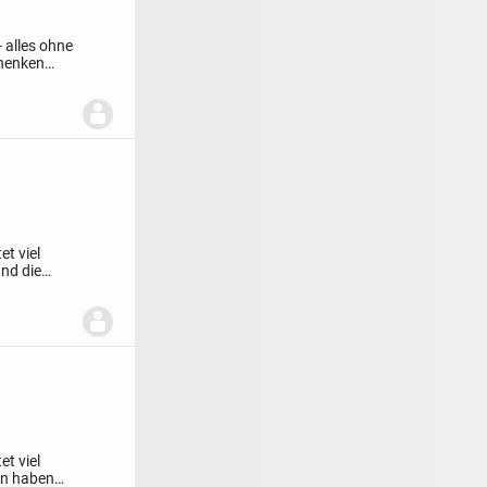
alles ohne
chenken
et viel
und die
et viel
en haben