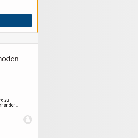
mmoden
ro zu
orhanden