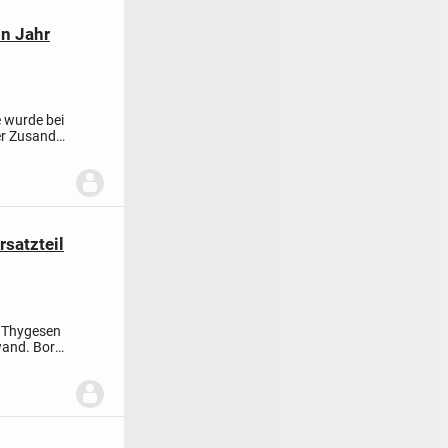
n Jahr
 wurde bei
r Zusand
satzteil
d Thygesen
wand. Borde