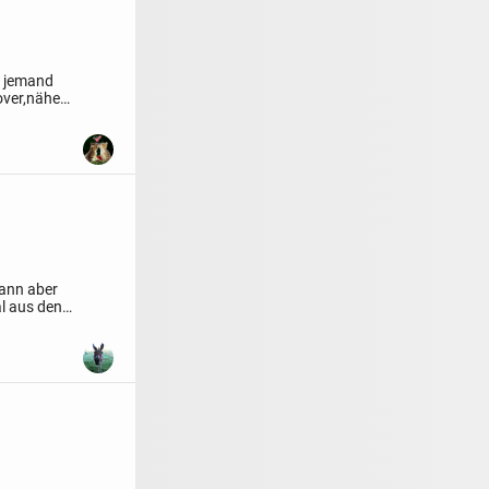
 jemand
over,nähe
kann aber
l aus den