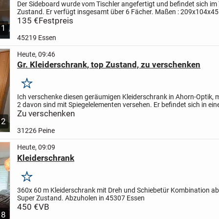
Der Sideboard wurde vom Tischler angefertigt und befindet sich im
Zustand.
Er verfügt insgesamt über 6 Fächer.
Maßen : 209x104x45
135 €
Festpreis
1
45219 Essen
Heute, 09:46
Gr. Kleiderschrank, top Zustand, zu verschenken
Merken
Ich verschenke diesen geräumigen Kleiderschrank in Ahorn-Optik, m
2 davon sind mit Spiegelelementen versehen.
Er befindet sich in ei
guten, sehr gepflegten Zustand.
Zu verschenken
- Maße: 3 m...
2
31226 Peine
Heute, 09:09
Kleiderschrank
Merken
360x 60 m Kleiderschrank mit Dreh und Schiebetür Kombination a
Super Zustand.
Abzuholen in 45307 Essen
450 €
VB
8