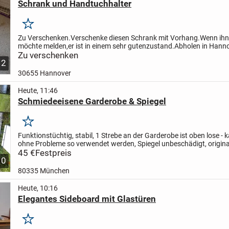
Schrank und Handtuchhalter
Merken
Zu Verschenken.Verschenke diesen Schrank mit Vorhang.
Wenn ihn
möchte melden,er ist in einem sehr guten
zustand.
Abholen in Hann
Spannhagengarten
Zu verschenken
2
30655 Hannover
Heute, 11:46
Schmiedeeisene Garderobe & Spiegel
Merken
Funktionstüchtig, stabil, 1 Strebe an der Garderobe ist oben lose - 
ohne Probleme so verwendet werden, Spiegel unbeschädigt, origina
1970 iger Jahren - NUR komplett zu verkaufen -...
45 €
Festpreis
10
80335 München
Heute, 10:16
Elegantes Sideboard mit Glastüren
Merken