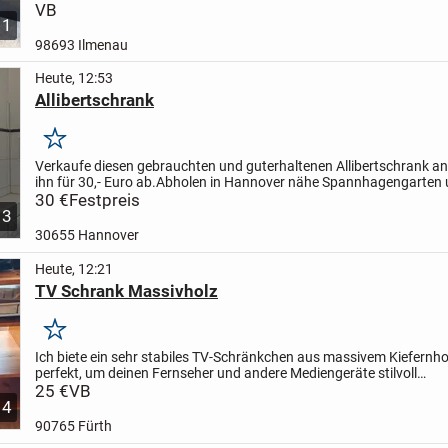
einen gedämpften Selbsteinzug. Die Türen sind...
VB
1
98693 Ilmenau
Heute, 12:53
Allibertschrank
Merken
Verkaufe diesen gebrauchten und guterhaltenen Allibertschrank an
ihn für 30,- Euro ab.
Abholen in Hannover nähe Spannhagengarten
bezahleung
30 €
Festpreis
bei abholung.
3
30655 Hannover
Heute, 12:21
TV Schrank Massivholz
Merken
Ich biete ein sehr stabiles TV-Schränkchen aus massivem Kiefernhol
perfekt, um deinen Fernseher und andere Mediengeräte stilvoll
unterzubringen. Das Schränkchen hat eine Breite von 110 cm,...
25 €
VB
4
90765 Fürth