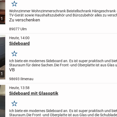
Merken
Wohnzimmer Wohnzimmerschrank Beistellschrank Hängeschrank - 
TV-Gerät
sowie Haushaltszubehör und Bürozubehör
alles zu vers
11
Letzte Möglichkeit
Zu verschenken
Abholung nur
Freitag...
89077 Ulm
Heute, 14:00
Sideboard
Merken
Ich biete ein modernes Sideboard an. Es ist super praktisch und biet
Stauraum für deine Sachen.
Die Front -und Oberplatte ist aus Glas 
Schubladen haben einen gedämpften Selbsteinzug....
VB
1
98693 Ilmenau
Heute, 13:58
Sideboard mit Glasoptik
Merken
Ich biete ein modernes Sideboard an. Es ist super praktisch und biet
Stauraum.
Die Front -und Oberplatte ist aus Glas und die Schublad