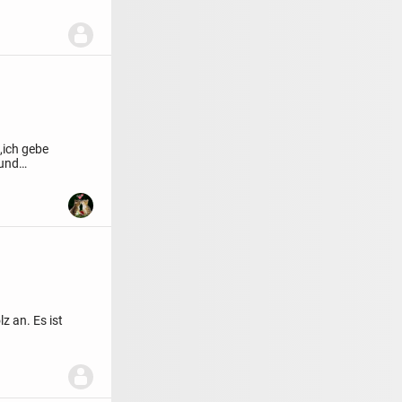
,
ich gebe
 und
z an. Es ist