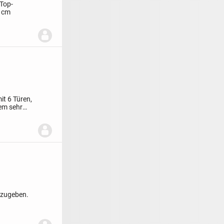
 Top-
 cm
it 6 Türen,
nem sehr
bzugeben.