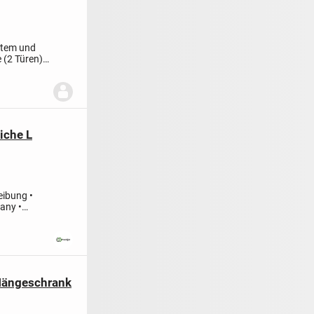
htem und
 (2 Türen):
iche L
eibung
•
many
•
Hängeschrank