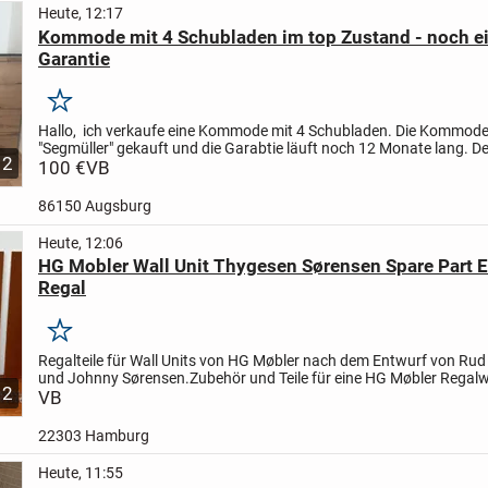
Heute, 12:17
Kommode mit 4 Schubladen im top Zustand - noch ei
Garantie
Merken
Hallo,
ich verkaufe eine Kommode mit 4 Schubladen. Die Kommode
"Segmüller" gekauft und die Garabtie läuft noch 12 Monate lang.
De
2
ist sehr gut und sehr gepföegt.
100 €
VB
BHT: 121x84x41...
86150 Augsburg
Heute, 12:06
HG Mobler Wall Unit Thygesen Sørensen Spare Part Er
Regal
Merken
Regalteile für Wall Units von HG Møbler nach dem Entwurf von Ru
und Johnny Sørensen.
Zubehör und Teile für eine HG Møbler Regal
12
sowie seltene Montagebügel für Container des...
VB
22303 Hamburg
Heute, 11:55