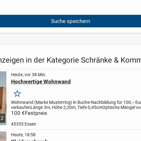
Suche speichern
nzeigen in der Kategorie Schränke & Ko
Heute, vor 38 Min.
Hochwertige Wohnwand
Merken
Wohnwand (Marke Musterring) in Buche-Nachbildung für 100,-- Eu
verkaufen
Länge 3m, Höhe 2,20m, Tiefe 0,45cm
Optische Mängel v
(Gebrauchspuren)
100 €
Festpreis
Für Selbstabholer und Selbstabbauer (bitte...
2
45355 Essen
Heute, 18:58