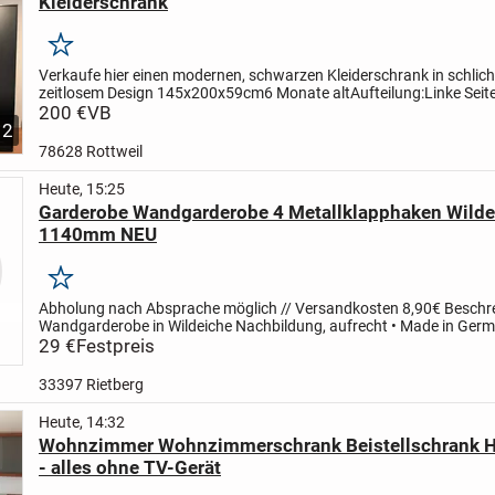
Kleiderschrank
Merken
Verkaufe hier einen modernen, schwarzen Kleiderschrank in schlic
zeitlosem Design 145x200x59cm
6 Monate alt
Aufteilung:
Linke Seite
Geräumiges Hauptabteil mit Kleiderstange und...
200 €
VB
2
78628 Rottweil
Heute, 15:25
Garderobe Wandgarderobe 4 Metallklapphaken Wilde
1140mm NEU
Merken
Abholung nach Absprache möglich // Versandkosten 8,90€
Beschr
Wandgarderobe in Wildeiche Nachbildung, aufrecht
• Made in Ger
Wandgarderobe: 4 Klapphaken aus Metall, schwarz...
29 €
Festpreis
33397 Rietberg
Heute, 14:32
Wohnzimmer Wohnzimmerschrank Beistellschrank 
- alles ohne TV-Gerät