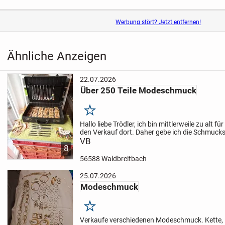
Werbung stört? Jetzt entfernen!
Ähnliche Anzeigen
22.07.2026
Über 250 Teile Modeschmuck
Merken
Hallo liebe Trödler,
ich bin mittlerweile zu alt f
den Verkauf dort. Daher gebe ich die Schmuck
jüngere/n Verkäufer/in gerne weiter. Es sind übe
VB
8
welche...
56588 Waldbreitbach
25.07.2026
Modeschmuck
Merken
Verkaufe verschiedenen Modeschmuck. Kette,