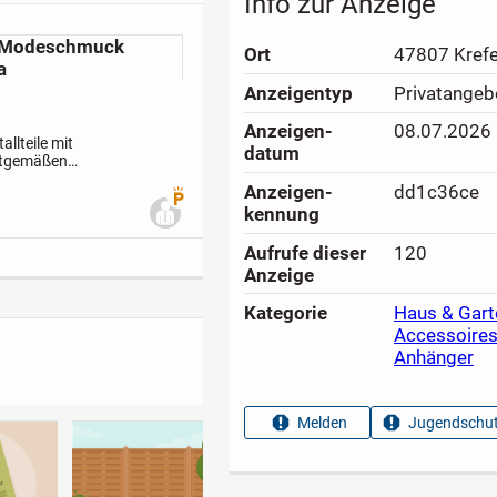
Info zur Anzeige
au Modeschmuck
Ort
47807 Krefe
a
Anzeigen­typ
Privatangeb
Anzeigen­
08.07.2026
llteile mit
datum
eitgemäßen
acht sie besonders
Anzeigen­
dd1c36ce
Premium Benutzer
kennung
Aufrufe dieser
120
Anzeige
Kategorie
Haus & Gart
Accessoire
Anhänger
Melden
Jugendschut