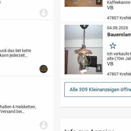
3
g
Kaffeekanne
Steingut mit
VB
Milchkännch
Zuckerdose.
47807 Krefel
GEGEN GEBO
schauen Sie 
04.08.2026
auch meine 
Bauernlam
Angebote an
Merken
muck
das Set kette
Ich verkaufe 
kann jederzeit
alte (70er Ja
erten Versand und
Bauernlampe
VB
4
Lampe ist ei
guten Zustan
47807 Krefel
Beschädigun
ABGABE GE
Schauen Sie 
Alle 309 Kleinanzeigen öffn
auch meine w
Angebote an
halten
4 Halsketten,
t
Versand bei