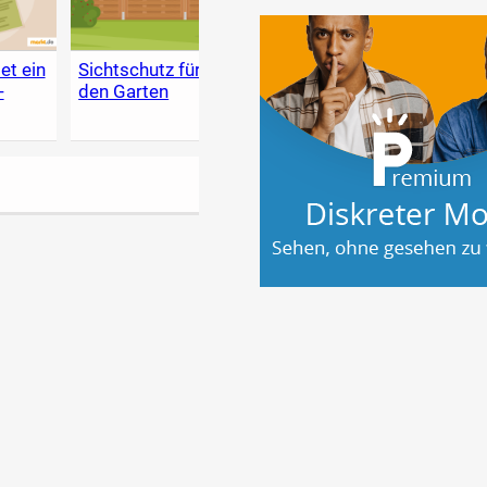
et ein
Sichtschutz für
Wand richtig
Holzs
-
den Garten
streichen: So
Garte
klappt der
Anstrich