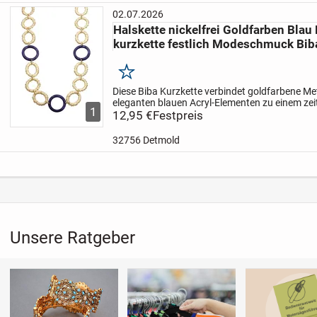
02.07.2026
Halskette nickelfrei Goldfarben Bl
kurzkette festlich Modeschmuck Bib
Merken
Diese Biba Kurzkette verbindet goldfarbene Meta
eleganten blauen Acryl-Elementen zu einem z
1
Schmuckstück. Die nickkelfreie Verarbeitung m
12,95 €
Festpreis
hautverträglich und...
32756 Detmold
Unsere Ratgeber