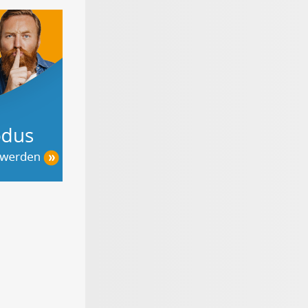
chutz im
Heimwerker-
Der große
n
Lexikon - Tipps
Gartenratgeber
zum Heimwerken,
Renovieren &
selber bauen