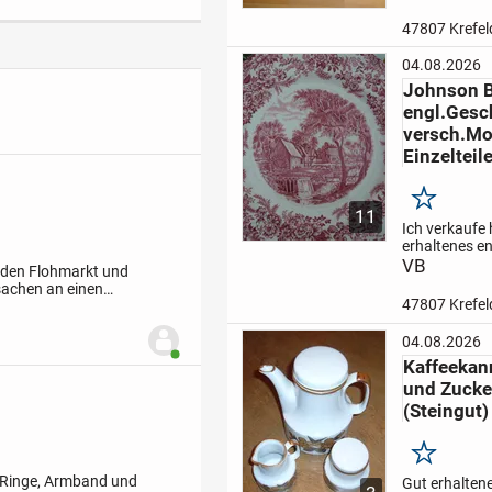
den Innenber
Fotos).
Die Gi
47807 Krefel
gebraucht, 
Aufhängen u
04.08.2026
ca.110x24cm
Johnson B
Kabel ist ca. 
engl.Gesch
versch.Mo
Einzelteil
Merken
11
Ich verkaufe 
erhaltenes e
Geschirr:
VB
Old
ür den Flohmarkt und
Kaffeetasse 
sachen an einen
Dessertteller
47807 Krefel
r 250 Teile,
Beilagenschü
Zuckerdose (
04.08.2026
fehlt)
Coachi
Benutzer ist online
Kaffeekan
Suppenteller
und Zucke
(Steingut)
Merken
 Ringe, Armband und
Gut erhalten