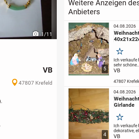
Weitere Anzeigen de
Anbieters
04.08.2026
Weihnacht
1
/
11
40x21x2
Merken
Ich verkaufe 
sehr schöne
VB
5
Weihnachtskr
VB
Krippe hat ei
funktioniere
47807 Krefel
47807 Krefeld
Beleuchtung
Spieluhr.
Die 
04.08.2026
ca. B40xT2
Weihnach
DIE ABGABE
.
Girlande
GEGEN GEB
schauen Sie..
Merken
.
Ich verkaufe 
dekorative, e
4
Weihnachtsgi
VB