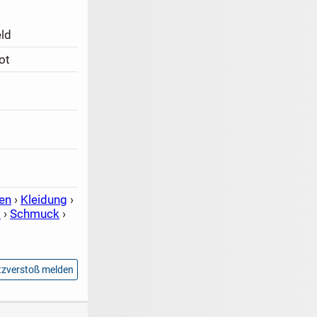
ld
ot
en
›
Kleidung
›
s
›
Schmuck
›
zverstoß melden