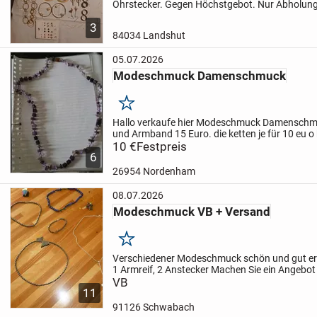
Ohrstecker. Gegen Höchstgebot. Nur Abholun
3
84034 Landshut
05.07.2026
Modeschmuck Damenschmuck
Merken
Hallo verkaufe hier Modeschmuck Damensch
und Armband 15 Euro. die ketten je für 10 eu o
abgeholt werden
10 €
Festpreis
Versand möglich mit versich
6
Sendungsnummer
...
26954 Nordenham
08.07.2026
Modeschmuck VB + Versand
Merken
Verschiedener Modeschmuck schön und gut er
1 Armreif, 2 Anstecker
Machen Sie ein Angebo
Übernahme der Versandkosten möglich
VB
11
91126 Schwabach