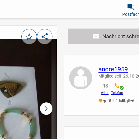
Postfac
Merken
Teilen
andre1959
Mitglied seit: 26.10.
nicht verifiziert
verifiziert
Alter
Telefon
gefällt 1 Mitglied
nächstes Bild