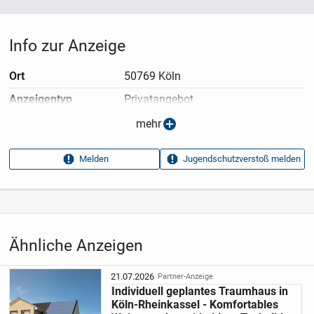
Info zur Anzeige
Ort
50769 Köln
Anzeigen­typ
Privatangebot
Anzeigen­datum
13.05.2026
mehr
Anzeigen­kennung
ff02d899
Melden
Jugendschutzverstoß melden
Aufrufe dieser
6
Anzeige
Kategorie
Immobilien
›
Kaufen
›
Häuser
Ähnliche Anzeigen
21.07.2026
Partner-Anzeige
Individuell geplantes Traumhaus in
Köln-Rheinkassel - Komfortables