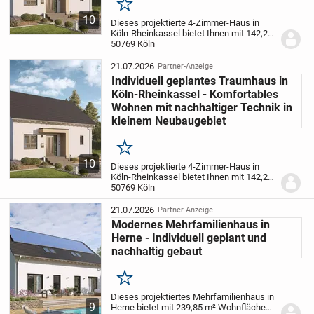
Merken
10
Dieses projektierte 4-Zimmer-Haus in
Köln-Rheinkassel bietet Ihnen mit 142,23
m² Wohnfläche auf zwei Etagen und
50769 Köln
einem großzügigen Grundstück von 387
m² ein ideales Zuhause, das ganz nach
21.07.2026
Partner-Anzeige
Ihren...
Individuell geplantes Traumhaus in
Köln-Rheinkassel - Komfortables
Wohnen mit nachhaltiger Technik in
kleinem Neubaugebiet
Merken
10
Dieses projektierte 4-Zimmer-Haus in
Köln-Rheinkassel bietet Ihnen mit 142,23
m² Wohnfläche auf zwei Etagen und
50769 Köln
einem großzügigen Grundstück von 387
m² ein ideales Zuhause, das ganz nach
21.07.2026
Partner-Anzeige
Ihren...
Modernes Mehrfamilienhaus in
Herne - Individuell geplant und
nachhaltig gebaut
Merken
Dieses projektiertes Mehrfamilienhaus in
9
Herne bietet mit 239,85 m² Wohnfläche