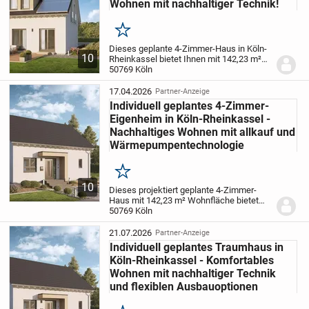
Wohnen mit nachhaltiger Technik!
Merken
Dieses geplante 4-Zimmer-Haus in Köln-
10
Rheinkassel bietet Ihnen mit 142,23 m²
Wohnfläche auf zwei Etagen und einem
50769 Köln
großzügigen Grundstück von 387 m² ein
ideales Zuhause, das ganz nach Ihren
17.04.2026
Partner-Anzeige
Wünschen...
Individuell geplantes 4-Zimmer-
Eigenheim in Köln-Rheinkassel -
Nachhaltiges Wohnen mit allkauf und
Wärmepumpentechnologie
Merken
10
Dieses projektiert geplante 4-Zimmer-
Haus mit 142,23 m² Wohnfläche bietet
Ihnen in 2 Etagen ein modernes und
50769 Köln
komfortables Zuhause in Köln-
Rheinkassel. Mit 3 Schlafzimmern und
21.07.2026
Partner-Anzeige
einem großzügigen...
Individuell geplantes Traumhaus in
Köln-Rheinkassel - Komfortables
Wohnen mit nachhaltiger Technik
und flexiblen Ausbauoptionen