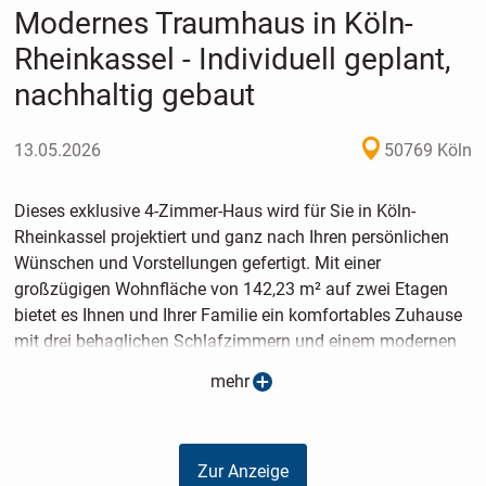
Modernes Traumhaus in Köln-
Rheinkassel - Individuell geplant,
nachhaltig gebaut
13.05.2026
50769 Köln
Dieses exklusive 4-Zimmer-Haus wird für Sie in Köln-
Rheinkassel projektiert und ganz nach Ihren persönlichen
Wünschen und Vorstellungen gefertigt. Mit einer
großzügigen Wohnfläche von 142,23 m² auf zwei Etagen
bietet es Ihnen und Ihrer Familie ein komfortables Zuhause
mit drei behaglichen Schlafzimmern und einem modernen
Badezimmer. Auf einem 367 m² großen Grundstück
mehr
genießen Sie ausreichend Platz für Garten und
Freizeitgestaltung. Das Baukonzept setzt auf eine
hochwertige, gediegene Ausstattung und energieeffiziente
Zur Anzeige
Bautechnik, die nicht nur nachhaltigen Wohnkomfort