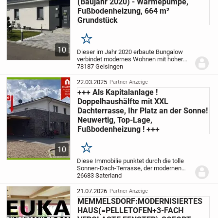
(Baujahr 2020) - Wärmepumpe,
Fußbodenheizung, 664 m²
Grundstück
Merken
10
Dieser im Jahr 2020 erbaute Bungalow
verbindet modernes Wohnen mit hoher
Energieeffizienz und einer durchdachten
78187 Geisingen
Raumaufteilung auf einer Ebene.
Der helle
Wohn-, Ess- und Kochbereich bildet das...
22.03.2025
Partner-Anzeige
+++ Als Kapitalanlage !
Doppelhaushälfte mit XXL
Dachterrasse, Ihr Platz an der Sonne!
Neuwertig, Top-Lage,
Fußbodenheizung ! +++
10
Merken
Diese Immobilie punktet durch die tolle
Sonnen-Dach-Terrasse, der modernen
Ausstattung, idealer Raumaufteilung und
26683 Saterland
Top-Wohnlage.
Die hier angebotene DHH
ist sehr gut vermietet. Die Kaltmiete-
21.07.2026
Partner-Anzeige
Einnahm...
MEMMELSDORF:MODERNISIERTES
HAUS(=PELLETOFEN+3-FACH