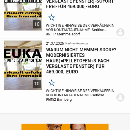
VERGLASTE FENSTER)-SOFORT
FREI-FÜR 469.000,-EURO
Merken
10
WICHTIGE HINWEISE DER VERKÄUFERIN
VOR KONTAKTAUFNAHME:
-Seriöse
Anfragen werden, bei Vorlage eines
96117 Memmelsdorf
Finanzierungs- bzw.
Eigenmittelnachweises -welcher
21.07.2026
Partner-Anzeige
zwingend erforderlich ist- gerne
WARUM NICHT MEMMELSDORF?
beantwortet.
-U...
MODERNISIERTES
HAUS(=PELLETOFEN+3-FACH
VERGLASTE FENSTER) FÜR
469.000,-EURO
10
Merken
WICHTIGE HINWEISE DER VERKÄUFERIN
VOR KONTAKTAUFNAHME:
-Seriöse
Anfragen werden, bei Vorlage eines
96052 Bamberg
Finanzierungs- bzw.
Eigenmittelnachweises -welcher
zwingend erforderlich ist- gerne
beantwortet.
-U...