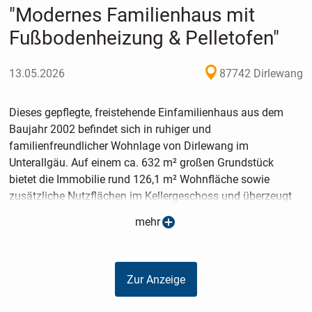
"Modernes Familienhaus mit
Fußbodenheizung & Pelletofen"
13.05.2026
87742 Dirlewang
Dieses gepflegte, freistehende Einfamilienhaus aus dem
Baujahr 2002 befindet sich in ruhiger und
familienfreundlicher Wohnlage von Dirlewang im
Unterallgäu. Auf einem ca. 632 m² großen Grundstück
bietet die Immobilie rund 126,1 m² Wohnfläche sowie
zusätzliche Nutzflächen im Kellergeschoss und überzeugt
durch eine durchdachte Raumaufteilung, einen sehr
mehr
gepflegten Gesamtzustand sowie eine angenehme
Wohnatmosphäre.
Zur Anzeige
Im Erdgeschoss erwartet Sie ein großzügiger Wohn- und
Essbereich mit direktem Zugang zur Terrasse und zum