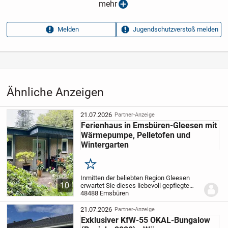
Anzeigen­datum
13.05.2026
mehr
Anzeigen­kennung
db44acc0
Melden
Jugendschutzverstoß melden
Aufrufe dieser
8
Anzeige
Kategorie
Immobilien
›
Kaufen
›
Häuser
Ähnliche Anzeigen
21.07.2026
Partner-Anzeige
Ferienhaus in Emsbüren-Gleesen mit
Wärmepumpe, Pelletofen und
Wintergarten
Merken
Inmitten der beliebten Region Gleesen
10
erwartet Sie dieses liebevoll gepflegte
Ferienhaus auf einem großzügigen
48488 Emsbüren
Erbbaugrundstück von ca. 783 m². Die
ruhige Lage in unmittelbarer Nähe zum
21.07.2026
Partner-Anzeige
See, das...
Exklusiver KfW-55 OKAL-Bungalow