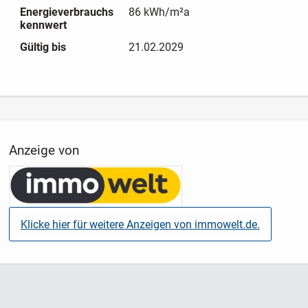
Energieverbrauchs
86 kWh/m²a
Bitte beachten Sie, dass aus Rücksicht auf die Privatsphäre
kennwert
der derzeitigen Mieter nicht alle Räume fotografisch
Gültig bis
21.02.2029
dargestellt werden. Zudem befinden sich die Bewohner
aktuell bereits in der Umzugs- und Packphase. Wir bitten
hierfür um Verständnis.Die Immobilie eignet sich ideal für
Familien oder Paare mit Platzbedarf und verbindet ruhiges
Wohnen mit einer guten Infrastruktur. Die nahegelegene
Autobahnanbindung sorgt zudem für kurze Wege in die
Anzeige von
umliegenden Städte und macht das Haus auch für
Berufspendler besonders attraktiv. Einziehen und
wohlfühlen
Klicke hier für weitere Anzeigen von immowelt.de.