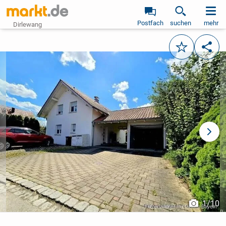
Postfach
suchen
mehr
Dirlewang
Merken
Teile
vorheriges Bild
näch
1
/
10