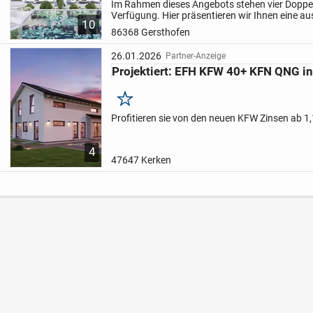
Im Rahmen dieses Angebots stehen vier Doppe
Verfügung. Hier präsentieren wir Ihnen eine au
10
Detail.
Schon beim Ankommen empfängt Sie der
86368 Gersthofen
Eingangsbereich...
26.01.2026
Partner-Anzeige
Projektiert: EFH KFW 40+ KFN QNG in a
Merken
Profitieren sie von den neuen KFW Zinsen ab 1
4
47647 Kerken