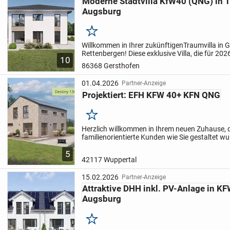
Moderne Stadtvilla KfW40 (QNG) in 
Augsburg
Merken
Willkommen in Ihrer zukünftigenTraumvilla in 
Rettenbergen! Diese exklusive Villa, die für 2026
10
verbindet moderne Architektur mit nachhalti
86368 Gersthofen
bietet ein erstklassig...
01.04.2026
Partner-Anzeige
Projektiert: EFH KFW 40+ KFN QNG
Merken
Herzlich willkommen in Ihrem neuen Zuhause, da
familienorientierte Kunden wie Sie gestaltet wu
ist der ideale Ort, um gemeinsame Erinnerunge
5
ein...
42117 Wuppertal
15.02.2026
Partner-Anzeige
Attraktive DHH inkl. PV-Anlage in K
Augsburg
Merken