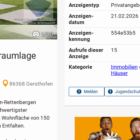
Anzeigen­typ
Privatangeb
Anzeigen­
21.02.2026
datum
Anzeigen­
554e53b5
1
/
10
kennung
Aufrufe dieser
15
raumlage
Anzeige
Kategorie
Immobilien
Häuser
86368 Gersthofen
Melden
Jugendschut
en-Rettenbergen
chwertigster
n Wohnfläche von 150
 Entfalten.