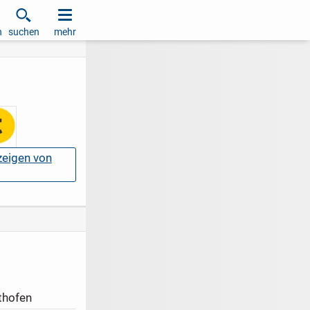
h
suchen
mehr
nzeigen von
thofen