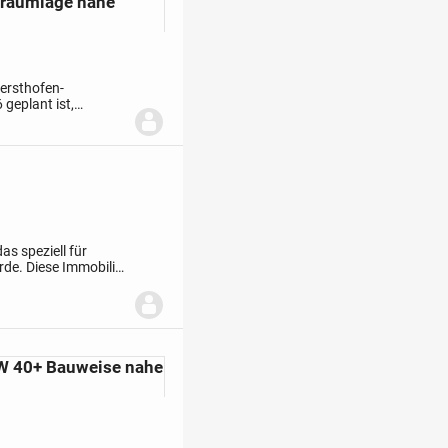
Traumlage nahe
Gersthofen-
 geplant ist,
gem Holzbau und
s speziell für
rde. Diese Immobilie
n zu schaffen und
FW 40+ Bauweise nahe