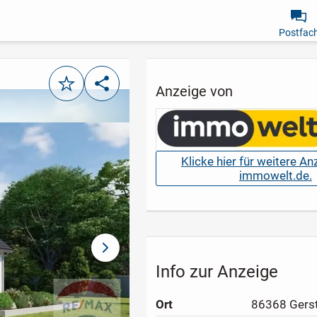
Postfac
Merken
Teilen
Anzeige von
Klicke hier für weitere A
immowelt.de.
nächstes Bild
Info zur Anzeige
Ort
86368 Gers