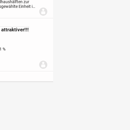
lhaushälften zur
sgewählte Einheit im
 ebenerdige
ttraktiver!!!
,1 %