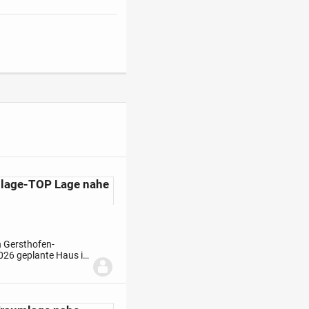
nlage-TOP Lage nahe
n Gersthofen-
026 geplante Haus in
en mit seiner