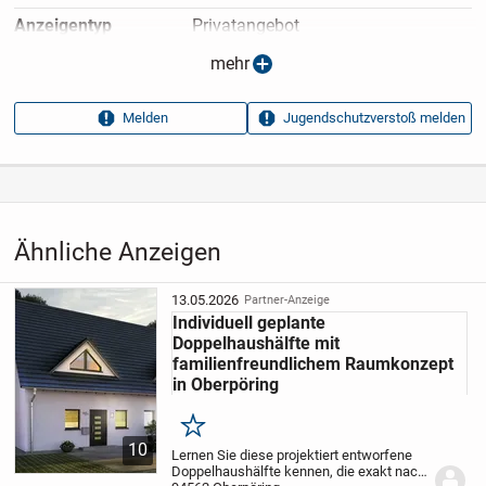
Anzeigen­typ
Privatangebot
Anzeigen­datum
13.05.2026
mehr
Anzeigen­kennung
e62e9675
Melden
Jugendschutzverstoß melden
Aufrufe dieser
21
Anzeige
Kategorie
Immobilien
›
Kaufen
›
Häuser
Ähnliche Anzeigen
13.05.2026
Partner-Anzeige
Individuell geplante
Doppelhaushälfte mit
familienfreundlichem Raumkonzept
in Oberpöring
Merken
10
Lernen Sie diese projektiert entworfene
Doppelhaushälfte kennen, die exakt nach