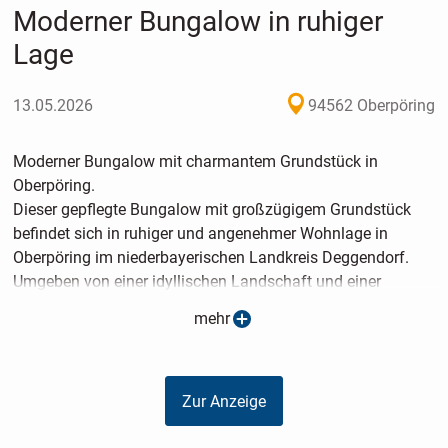
Moderner Bungalow in ruhiger
Lage
13.05.2026
94562 Oberpöring
Moderner Bungalow mit charmantem Grundstück in
Oberpöring.
Dieser gepflegte Bungalow mit großzügigem Grundstück
befindet sich in ruhiger und angenehmer Wohnlage in
Oberpöring im niederbayerischen Landkreis Deggendorf.
Umgeben von einer idyllischen Landschaft und einer
familienfreundlichen Umgebung bietet die Immobilie ideale
mehr
Voraussetzungen für alle, die komfortables Wohnen auf
einer Ebene mit Ruhe und Lebensqualität verbinden
möchten.
Zur Anzeige
Der Bungalow überzeugt durch seine solide Bauweise, eine