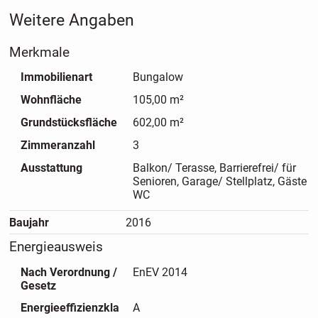
durchdachte Raumaufteilung sowie helle, freundliche
Weitere Angaben
Wohnräume mit angenehmer Wohnatmosphäre.
Die großzügigen Fensterflächen sorgen für viel Tageslicht
Merkmale
und schaffen ein behagliches Zuhause mit vielfältigen
Gestaltungsmöglichkeiten.
Immobilienart
Bungalow
Besonders hervorzuheben ist das weitläufige Grundstück
Wohnfläche
105,00 m²
mit gepflegtem Garten und viel Platz zur individuellen
Entfaltung.
Grundstücksfläche
602,00 m²
Die Kombination aus komfortablem Wohnen, naturnahem
Zimmeranzahl
3
Umfeld und ruhiger Lage macht diese Immobilie zu einem
Ausstattung
Balkon/ Terasse, Barrierefrei/ für
idealen Zuhause.
Senioren, Garage/ Stellplatz, Gäste
WC
Baujahr
2016
Energieausweis
Nach Verordnung /
EnEV 2014
Gesetz
Energieeffizienzkla
A