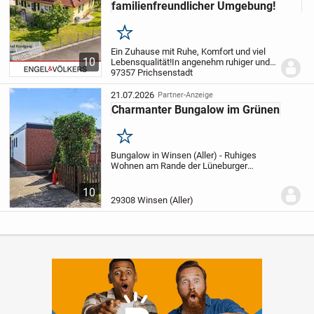
familienfreundlicher Umgebung!
Merken
Ein Zuhause mit Ruhe, Komfort und viel
10
Lebensqualität!
In angenehm ruhiger und
familienfreundlicher Wohnlage von
97357 Prichsenstadt
Prichsenstadt präsentiert sich dieser
gepflegte Bungalow aus dem Jahr 1999
21.07.2026
Partner-Anzeige
als ideale...
Charmanter Bungalow im Grünen
Merken
Bungalow in Winsen (Aller) - Ruhiges
Wohnen am Rande der Lüneburger
Heide
Zum Verkauf steht ein gepflegter
Bungalow in Winsen (Aller),
10
Niedersachsen, am Rande der idyllischen
29308 Winsen (Aller)
Lüneburger Heide. Die...