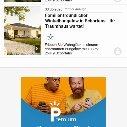
Einfamilienhaus mit 143 m² Wohnfläche,
26419 Schortens
das großzügigen Wohnkomfort für
Familien bietet. Mit lichtdurchflutetem
03.05.2026
Partner-Anzeige
Wohn- und Essbereich, offener...
Familienfreundlicher
Winkelbungalow in Schortens - Ihr
Traumhaus wartet!
Merken
Erleben Sie Wohnglück in diesem
8
charmanten Bungalow mit 108 m²
Wohnfläche, ideal für Familien. Die
26419 Schortens
großzügige Raumaufteilung umfasst ein
helles Wohnzimmer, eine
abgeschlossene Küche mit Essbereich...