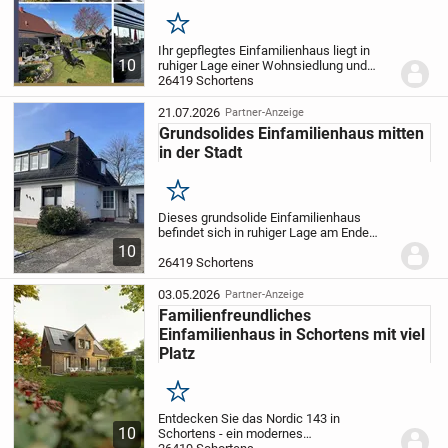
Merken
Ihr gepflegtes Einfamilienhaus liegt in
10
ruhiger Lage einer Wohnsiedlung und
empfängt Sie beim betreten direkt mit
26419 Schortens
Wärme und Gemütlichkeit.
Schon beim
Betreten des Hauses empfängt Sie eine
21.07.2026
Partner-Anzeige
großzügige...
Grundsolides Einfamilienhaus mitten
in der Stadt
Merken
Dieses grundsolide Einfamilienhaus
befindet sich in ruhiger Lage am Ende
einer Sackgasse mitten in Schortens-
10
Heidmühle. Sämtliche Dinge des
26419 Schortens
täglichen Bedarfs sind fußläufig
erreichbar.
Das Haus...
03.05.2026
Partner-Anzeige
Familienfreundliches
Einfamilienhaus in Schortens mit viel
Platz
Merken
Entdecken Sie das Nordic 143 in
10
Schortens - ein modernes