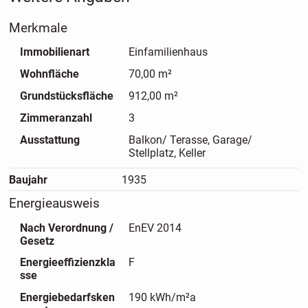
ein separates WC.
Merkmale
Der Kellerraum bietet reichlich Stauraum.
Die überdachte Terrasse lädt auch an regnerischen Tagen
Immobilienart
Einfamilienhaus
zum Verweilen ein.
Wohnfläche
70,00 m²
Ein großer, gepflegter Garten vervollständigt das tolle
Grundstücksfläche
912,00 m²
Angebot.
Zimmeranzahl
3
Ausstattung
Balkon/ Terasse, Garage/
Bei Interesse vereinbaren Sie gerne einen
Stellplatz, Keller
Besichtigungstermin mit uns.
Baujahr
1935
Energieausweis
Nach Verordnung /
EnEV 2014
Gesetz
Energieeffizienzkla
F
sse
Energiebedarfsken
190 kWh/m²a