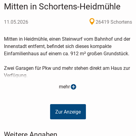
Mitten in Schortens-Heidmühle
11.05.2026
26419 Schortens
Mitten in Heidmühle, einen Steinwurf vom Bahnhof und der
Innenstadt entfernt, befindet sich dieses kompakte
Einfamilienhaus auf einem ca. 912 m² großen Grundstück.
Zwei Garagen für Pkw und mehr stehen direkt am Haus zur
Verfügung.
mehr
Das gemütliche Haus, welches bisher für die
Ferienvermietung genutzt wurde, bietet Ihnen im
Erdgeschoss die helle Küche mit einer Einbauküche und mit
Zur Anzeige
direktem Zugang ins geräumige Wohn- / Esszimmer, das
Duschbad und einen Hobbyraum.
Im Dachgeschoss warten ein kleines Kinderzimmer, ein
Weitere Angaben
Schlafzimmer (beide mit praktischen Einbauschränken) und