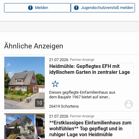
Anzeigen­kennung
b56b66be
Melden
Jugendschutzverstoß melden
Aufrufe dieser
11
Anzeige
Kategorie
Immobilien
›
Kaufen
›
Häuser
Ähnliche Anzeigen
21.07.2026
Partner-Anzeige
Heidmühle: Gepflegtes EFH mit
idyllischem Garten in zentraler Lage
Merken
Dieses gepflegte Einfamilienhaus aus
dem Baujahr 1967 bietet auf einer
Wohnfläche von ca. 108 m² und einer
10
großzügigen Grundstücksfläche von ca.
26419 Schortens
824 m² ein überzeugendes Zuhause für
Familien oder...
21.07.2026
Partner-Anzeige
**Erstklassiges Einfamilienhaus zum
wohlfühlen** Top gepflegt und in
ruhiger Lage von Heidmühle