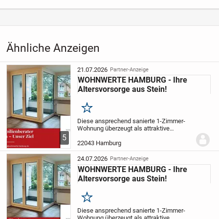
Anzeige
Kategorie
Immobilien
›
Kaufen
›
Wohnungen
Ähnliche Anzeigen
21.07.2026
Partner-Anzeige
WOHNWERTE HAMBURG - Ihre
Altersvorsorge aus Stein!
Merken
Diese ansprechend sanierte 1-Zimmer-
Wohnung überzeugt als attraktive
Kapitalanlage durch ihren gepflegten
5
Gesamtzustand, eine zuverlässige
22043 Hamburg
Vermietung und eine durchdachte
Raumaufteilung auf rund 33,00...
24.07.2026
Partner-Anzeige
WOHNWERTE HAMBURG - Ihre
Altersvorsorge aus Stein!
Merken
Diese ansprechend sanierte 1-Zimmer-
Wohnung überzeugt als attraktive