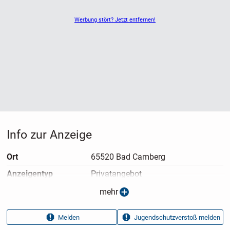
Werbung stört? Jetzt entfernen!
Info zur Anzeige
Ort
65520 Bad Camberg
Anzeigen­typ
Privatangebot
Anzeigen­datum
29.03.2026
mehr
Anzeigen­kennung
cf23126e
Melden
Jugendschutzverstoß melden
Aufrufe dieser
9