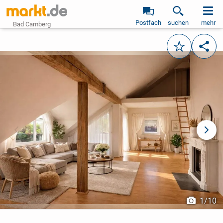
Postfach
suchen
mehr
Bad Camberg
Merken
Teile
vorheriges Bild
näch
1
/
10