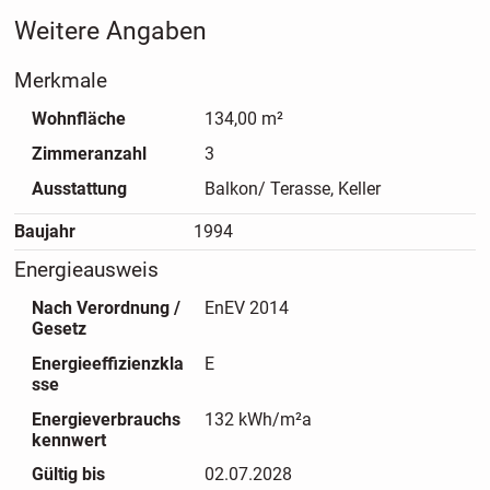
Gästezimmer oder als Büro Kombination für Homeoffice.
Weitere Angaben
Ein weiteres Highlight sind die zwei Balkone: perfekt, um
morgens entspannt mit Kaffee in den Tag zu starten und
Merkmale
abends die Sonne ausklingen zu lassen. Durch die
Dachgeschosslage wirkt die Wohnung angenehm ruhig und
Wohnfläche
134,00 m²
privat, während zwei Badezimmer den Alltag spürbar
Zimmeranzahl
3
komfortabler machen. Die Wohnung ist aktuell vermietet
und bietet zugleich interessantes Mietsteigerungspotenzial
Ausstattung
Balkon/ Terasse, Keller
für Kapitalanleger.
Baujahr
1994
Energieausweis
Nach Verordnung /
EnEV 2014
Gesetz
Energieeffizienzkla
E
sse
Energieverbrauchs
132 kWh/m²a
kennwert
Gültig bis
02.07.2028