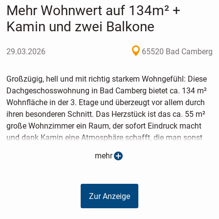
Mehr Wohnwert auf 134m² +
Kamin und zwei Balkone
29.03.2026
65520 Bad Camberg
Großzügig, hell und mit richtig starkem Wohngefühl: Diese
Dachgeschosswohnung in Bad Camberg bietet ca. 134 m²
Wohnfläche in der 3. Etage und überzeugt vor allem durch
ihren besonderen Schnitt. Das Herzstück ist das ca. 55 m²
große Wohnzimmer ein Raum, der sofort Eindruck macht
und dank Kamin eine Atmosphäre schafft, die man sonst
eher aus dem Einfamilienhaus kennt. Hier entsteht genau
mehr
dieser Mix aus Weite, Gemütlichkeit und Stil, den viele
suchen, aber selten finden.
Zur Anzeige
Zwei schöne Schlafzimmer bieten ideale Rückzugsorte, ob
als klassisches Eltern Schlafzimmer plus Kinder oder