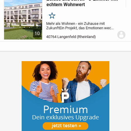
echtem Wohnwert
Merken
Mehr als Wohnen - ein Zuhause mit
Zukunft
Ein Projekt, das Emotionen weckt
und Werte schafft. Für Kapitalanleger. Für
10
Eigennutzer. Für Generationen.
In
40764 Langenfeld (Rheinland)
verkehrsgünstiger Lage von Langenfeld-
Wiescheid...