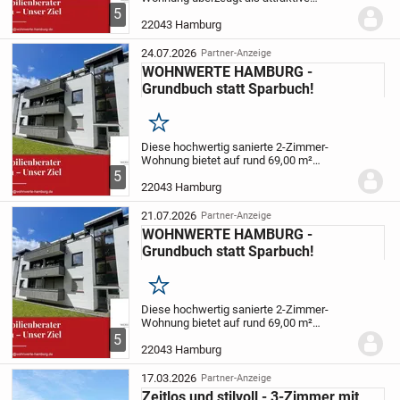
Kapitalanlage durch ihren gepflegten
5
Gesamtzustand, eine zuverlässige
22043 Hamburg
Vermietung und eine durchdachte
Raumaufteilung auf rund 33,00...
24.07.2026
Partner-Anzeige
WOHNWERTE HAMBURG -
Grundbuch statt Sparbuch!
Merken
Diese hochwertig sanierte 2-Zimmer-
Wohnung bietet auf rund 69,00 m²
Wohnfläche ein durchdachtes
5
Raumkonzept und überzeugt sowohl
22043 Hamburg
durch ihren hervorragenden Zustand als
auch durch eine langfristig...
21.07.2026
Partner-Anzeige
WOHNWERTE HAMBURG -
Grundbuch statt Sparbuch!
Merken
Diese hochwertig sanierte 2-Zimmer-
Wohnung bietet auf rund 69,00 m²
Wohnfläche ein durchdachtes
5
Raumkonzept und überzeugt sowohl
22043 Hamburg
durch ihren hervorragenden Zustand als
auch durch eine langfristig...
17.03.2026
Partner-Anzeige
Zeitlos und stilvoll - 3-Zimmer mit