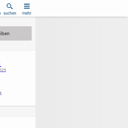
h
suchen
mehr
1
2025
iziert
n