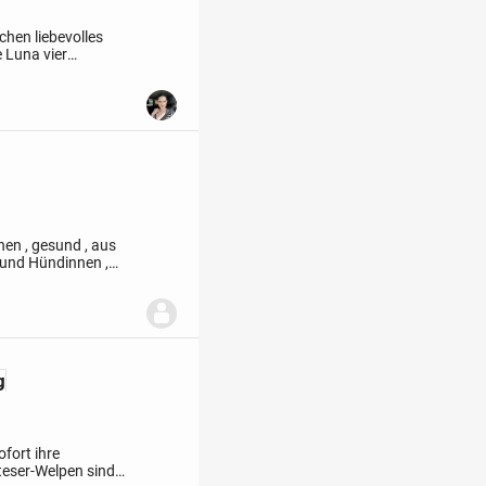
hen liebevolles
 Luna vier
ht.
Alle vier
hen , gesund , aus
 und Hündinnen ,
hönes Haar , weiß ,
g
fort ihre
eser-Welpen sind