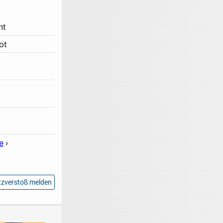
ht
ot
e
›
zverstoß melden