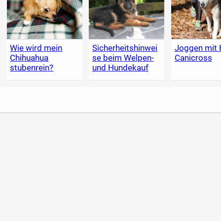
Wie wird mein
Sicherheitshinwei
Joggen mit 
Chihuahua
se beim Welpen-
Canicross
stubenrein?
und Hundekauf