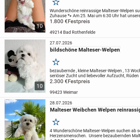
Merken
Wunderschöne reinrassige Malteser-Welpen suc
Zuhause 🐾
Am 25. Mai um 6:30 Uhr hat unsere
zuckersüße Malteser-Mädchen zur Welt gebrac
1.800 €
Festpreis
10
Weibchen sind kerngesund...
49214 Bad Rothenfelde
27.07.2026
bildschöne Malteser-Welpen
Merken
bezaubernde , kleine Malteser-Welpen , 13 Woc
seriöser Zucht und liebevoller Aufzucht, Rüden
niedliche Gesichter , schöne Pigmente , sehr sc
2.300 €
Festpreis
10
unsere...
99423 Weimar
28.07.2026
Malteser Weibchen Welpen reinrassi
Merken
4 Wunderschöne Malteser-Welpen suchen ab so
Herzensmenschen.
Unsere bezaubernden Malt