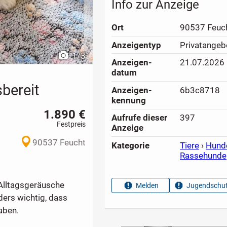
Info zur Anzeige
Ort
90537 Feuc
Anzeigen­typ
Privatangeb
1
/
3
Anzeigen­
21.07.2026
datum
bereit
Anzeigen­
6b3c8718
kennung
1.890 €
Aufrufe dieser
397
Festpreis
Anzeige
90537 Feucht
Kategorie
Tiere
›
Hund
Rassehunde
 Alltagsgeräusche
Melden
Jugendschut
ders wichtig, dass
aben.