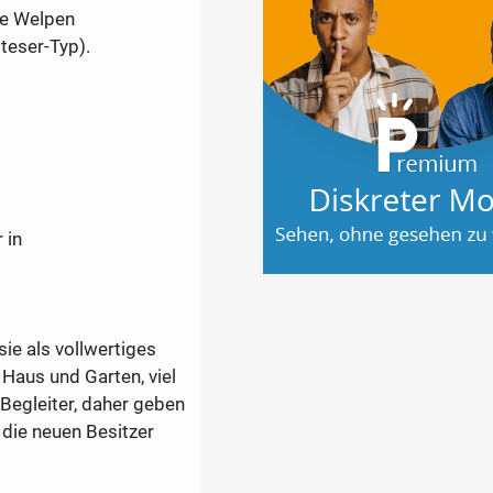
ie Welpen
lteser-Typ).
 in
ie als vollwertiges
Haus und Garten, viel
r Begleiter, daher geben
 die neuen Besitzer