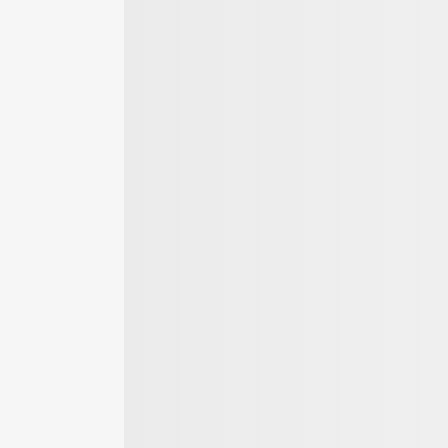
ber für den
Rassegruppen der
Was Sie nach dem
en und
FCI im Portrait
Welpenkauf
ekauf
beachten müssen