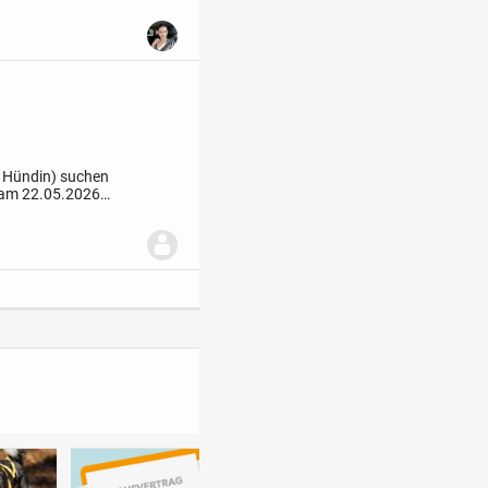
s Zuhause zu ziehen.
1 Hündin) suchen
 am 22.05.2026
ie auf. Beide