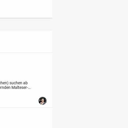
chen) suchen ab
rnden Malteser-
un bereit in ihr