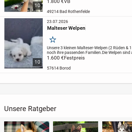
jetzt 10 Wochen alt und bald bereit in ihr neue
1.800 €
VB
10
Die erste...
49214 Bad Rothenfelde
23.07.2026
Malteser Welpen
Merken
Unsere 3 kleinen Malteser-Welpen (2 Rüden & 
noch ihre passenden Familien.
Die Welpen sind
geboren und wachsen liebevoll in unserer Famil
1.600 €
Festpreis
10
Elterntiere sind...
57614 Borod
Unsere Ratgeber