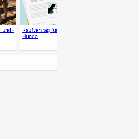
Hund -
Kaufvertrag für
Die beliebtesten
Ratge
Hunde
Hundenamen für
Welp
jede Hunderasse
Hund