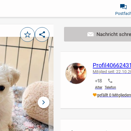
Postfac
Merken
Teilen
Profil4066243
Mitglied seit: 22.10.
nicht verifiziert
nicht verif
Alter
Telefon
gefällt 0 Mitglieder
nächstes Bild