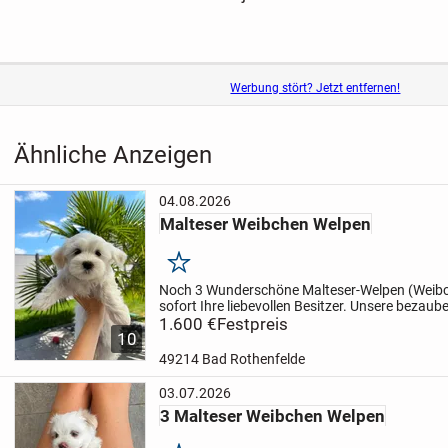
Werbung stört? Jetzt entfernen!
Ähnliche Anzeigen
04.08.2026
Malteser Weibchen Welpen
Merken
Noch 3 Wunderschöne Malteser-Welpen (Weib
sofort Ihre liebevollen Besitzer.
Unsere bezaube
Welpen sind jetzt über 11 Wochen alt und sind n
1.600 €
Festpreis
10
neues Zuhause...
49214 Bad Rothenfelde
03.07.2026
3 Malteser Weibchen Welpen