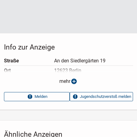
Info zur Anzeige
Straße
An den Siedlergärten 19
Ort
12623 Berlin
Anzeigen­typ
Privatangebot
mehr
Anzeigen­datum
08.07.2026
Melden
Jugendschutzverstoß melden
Anzeigen­kennung
cea3878f
Aufrufe dieser
372
Anzeige
Kategorie
Tiere
›
Hunde
›
Rassehunde
Ähnliche Anzeigen