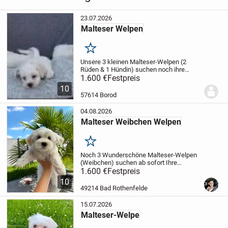
23.07.2026
Malteser Welpen
Merken
Unsere 3 kleinen Malteser-Welpen (2
Rüden & 1 Hündin) suchen noch ihre
passenden Familien.
1.600 €
Festpreis
Die Welpen sind am
22.05.2026 geboren und wachsen
10
liebevoll in unserer Familie auf. Beide
57614 Borod
Elterntiere sind...
04.08.2026
Malteser Weibchen Welpen
Merken
Noch 3 Wunderschöne Malteser-Welpen
(Weibchen) suchen ab sofort Ihre
liebevollen Besitzer.
1.600 €
Festpreis
Unsere bezaubernden
Malteser-Welpen sind jetzt 11 Wochen alt
10
und sind nun bereit in ihr neues Zuhause
49214 Bad Rothenfelde
zu...
15.07.2026
Malteser-Welpe