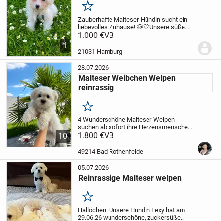
Merken
Zauberhafte Malteser-Hündin sucht ein
liebevolles Zuhause! 🐶🤍
Unsere süße
Malteser-Hündin ist am 21.03.2026
1.000 €
VB
geboren und bereit, in ein liebevolles
1
neues Zuhause
21031 Hamburg
umzuziehen.
Weiblich
Mehrfach...
28.07.2026
Malteser Weibchen Welpen
reinrassig
Merken
4 Wunderschöne Malteser-Welpen
suchen ab sofort ihre Herzensmenschen.
Unsere bezaubernden Malteser-Welpen
1.800 €
VB
10
sind jetzt 10 Wochen alt und bald bereit in
ihr neues Zuhause zu ziehen.
Die erste...
49214 Bad Rothenfelde
05.07.2026
Reinrassige Malteser welpen
Merken
Hallöchen. Unsere Hundin Lexy hat am
29.06.26 wunderschöne, zuckersüße