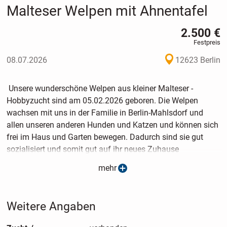
Malteser Welpen mit Ahnentafel
2.500 €
Festpreis
08.07.2026
12623 Berlin
Unsere wunderschöne Welpen aus kleiner Malteser -
Hobbyzucht sind am 05.02.2026 geboren. Die Welpen
wachsen mit uns in der Familie in Berlin-Mahlsdorf und
allen unseren anderen Hunden und Katzen und können sich
frei im Haus und Garten bewegen. Dadurch sind sie gut
sozialisiert und somit gut auf ihr neues Zuhause
vorbereitet.Unsere Malteser bleiben klein und wiegen
mehr
ausgewachsen bis 3-4 kg.
Die Kleinen sind geimpft,entwurmt, gechipt, mit EU-Ausweis
und besitzen Ahnentafeln. Sie bekommen ein Starterpaket
Weitere Angaben
mit allem was das Hundekind am Anfang braucht mit.
Bei Interesse rufen Sie bitte an Tel. 017687350236