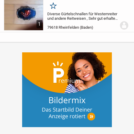
Merken
Diverse Gürtelschnallen für Westernreiter
und andere Reitweisen , Sehr gut erhalten,
aus leichtem Metall, Preis 5.-- per Stück
1
bei Abholung, bei Versand plus Porto
79618 Rheinfelden (Baden)