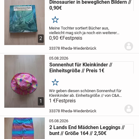
Dinosaurier in beweglichen Bildern //
0,90€
Merken
Meine Tochter sortiert Bücher aus,
vielleicht mag sich ja noch ein weiterer
Dino Fan daran erfreuen. Ist schon etwas
0,90 €
Festpreis
2
älter aus dem jahr 1988, aber noch völlig
in Takt.
Preis 0,90€
Kann in 33378...
33378 Rheda-Wiedenbrück
05.08.2026
Sonnenhut für Kleinkinder //
Einheitsgröße // Preis 1€
Merken
Wir geben diesen schönen Sonnenhut für
Kleinkinder ab.
Einheitsgröße // von C&A
Preis 1€
1 €
Festpreis
Kann in 33378 Wiedenbrück
1
abgeholt werden. Nur Abholung - kein
Versand.
Schaut auch gerne meine
33378 Rheda-Wiedenbrück
weiteren...
05.08.2026
2 Lands End Mädchen Leggings //
bunt // Größe 164 // 2,50€