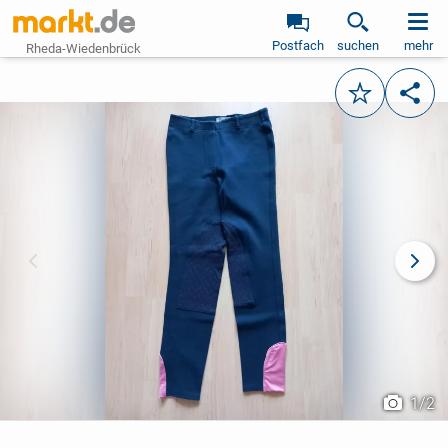
Postfach
suchen
mehr
Rheda-Wiedenbrück
Merken
Teile
vorheriges Bild
näch
1
/
2