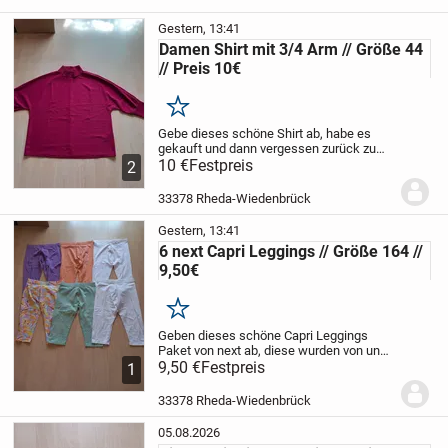
Gestern, 13:41
Damen Shirt mit 3/4 Arm // Größe 44
// Preis 10€
Merken
Gebe dieses schöne Shirt ab, habe es
gekauft und dann vergessen zurück zu
schicken, da ich aber die Ärmel so nicht
10 €
Festpreis
2
so gerne mag, lag es nur im Schrank.
Größe 44
Preis 10€ Kann in 33378
33378 Rheda-Wiedenbrück
Wiedenbrück...
Gestern, 13:41
6 next Capri Leggings // Größe 164 //
9,50€
Merken
Geben dieses schöne Capri Leggings
Paket von next ab, diese wurden von uns
neu gekauft, aber kaum getragen, daher
9,50 €
Festpreis
1
wie neu.
Größe 14 // 164 Preis 9,50€ für
das ganze Set // wird auch nur
33378 Rheda-Wiedenbrück
zusammen...
05.08.2026