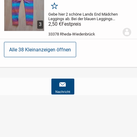
Merken
Gebe hier 2 schöne Lands End Mädchen
Leggings ab. Bei der blauen Leggings
wurde hinten ein Fadenzieher genäht.
2,50 €
Festpreis
3
Größe XL 14 // 164
Preis für das Set 2,50€
Kann in 33378 Wiedenbrück abgeholt
33378 Rheda-Wiedenbrück
werden,...
Alle 38 Kleinanzeigen öffnen
Nachricht