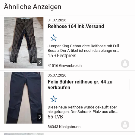
Ähnliche Anzeigen
31.07.2026
Reithose 164 Ink.Versand
Merken
Jumper King
Gebrauchte Reithose mit Full
Besatz
Der Artikel ist noch da solange er
eingestellt ist,
15 €
Festpreis
biete noch viele andere
Artikel an
Pay Pal vorhanden
Dies ist ein
3
Privatverkauf - Keine...
41516 Grevenbroich
06.07.2026
Felix Bühler reithose gr. 44 zu
verkaufen
Merken
Diese neue Reithose wurde gekauft aber
nie getragen. Der Schrank Platz aus allen
Nächte und aus diesem Grund versuche
55 €
VB
3
ich es zu verkaufen
Abholung oder
Versand möglich
ES HANDELT SICH UM
86343 Königsbrunn
EIN...