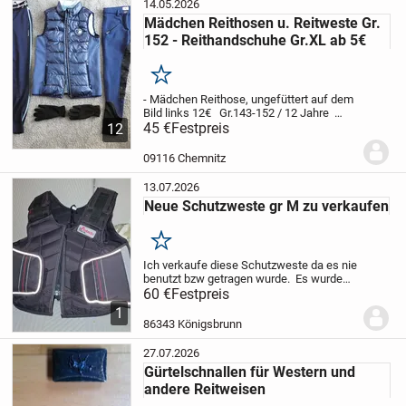
14.05.2026
Mädchen Reithosen u. Reitweste Gr.
152 - Reithandschuhe Gr.XL ab 5€
Merken
- Mädchen Reithose, ungefüttert auf dem
Bild links 12€
Gr.143-152 / 12 Jahre
Marke Fouganza
45 €
Festpreis
Farbe: dunkelblau mit
12
mintgrün
- Mädchen Reithose, gefüttert
auf dem Bild rechts 18€
Gr. 152 /...
09116 Chemnitz
13.07.2026
Neue Schutzweste gr M zu verkaufen
Merken
Ich verkaufe diese Schutzweste da es nie
benutzt bzw getragen wurde. Es wurde
gekauft, aber nie getragen. Um im
60 €
Festpreis
Schrank herum zu hängen, ist es ja zu
1
schade.
Im Laden kostet es 90€
Versand
86343 Königsbrunn
oder...
27.07.2026
Gürtelschnallen für Western und
andere Reitweisen