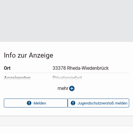
Info zur Anzeige
Ort
33378 Rheda-Wiedenbrück
Anzeigen­typ
Privatangebot
Anzeigen­datum
05.07.2026
mehr
Anzeigen­kennung
307f27a2
Melden
Jugendschutzverstoß melden
Aufrufe dieser
32
Anzeige
Kategorie
Tiere
›
Pferde
›
Reiterausrüstung
›
Reitbekleidung
›
Reithosen