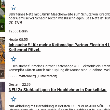
Merken
Sehr feines Netz mit 0,8mm Maschenweite zum Schutz von Kirsc
oder Gemüse vor Schadinsekten wie Kirschfliegen. Das Netz ist 10m
kann in jeder gewünschten Länge erworben werden. Preis...
20 €
VB
3
12555 Berlin
Heute, 08:55
Ich suche !!! für meine Kettensäge Partner Electric 41
Kettenrad Ritzel.
Merken
!!! Ich suche für meine Partner Kättensäge 411 Elektronic ein Keten
kommplät Kätten Antrib mit Kuplung die Masse sind 7 Zähne , We
7
vom Nadellager 12,2 mm und Glocken Innen Mass...
06886 Wittenberg (Lutherstadt)
Gestern, 22:39
NEU 2x Stuhlauflagen für Hochlehner in Dunkelblau
Merken
Nur Abholung mit Barzahlung in Dorsten !
KEIN VERSAND MÖGLIC
Hiermit biete ich 2x Neue Stuhlauflagen für Hochlehner in Dunkelb