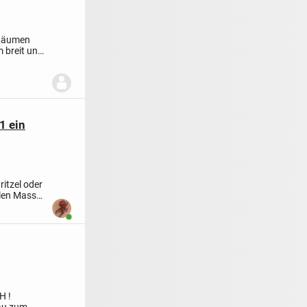
hbäumen
 breit und
1 ein
ritzel oder
llen Mass
Benutzer ist online
H !
lau zum