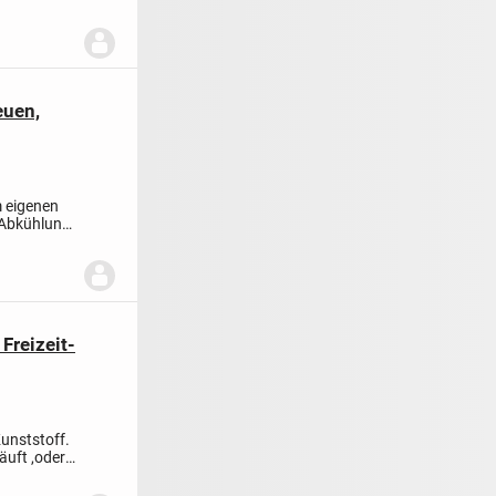
euen,
m eigenen
r Abkühlung
Freizeit-
unststoff.
äuft ,oder