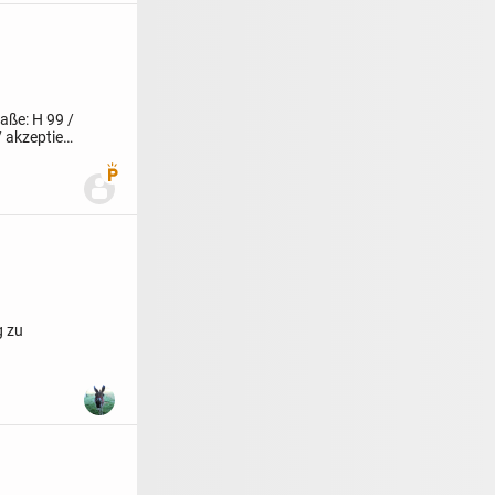
aße: H 99 /
/ akzeptiere
Premium Benutzer
g zu
.