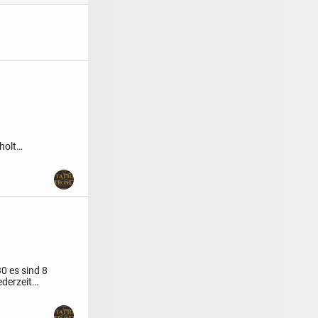
holt
30 es sind 8
ederzeit