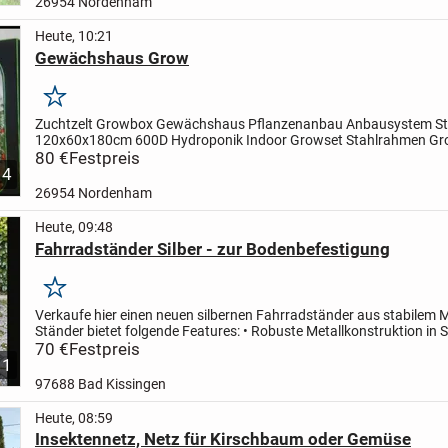
26954 Nordenham
Heute, 10:21
Gewächshaus Grow
Merken
Zuchtzelt Growbox Gewächshaus Pflanzenanbau Anbausystem St
120x60x180cm 600D Hydroponik Indoor Growset Stahlrahmen G
Growschrank Beobachtungsfenster Dunkelkammer Blüte
80 €
Festpreis
in einem 
4
guten...
26954 Nordenham
Heute, 09:48
Fahrradständer Silber - zur Bodenbefestigung
Merken
Verkaufe hier einen neuen silbernen Fahrradständer aus stabilem M
Ständer bietet folgende Features:
• Robuste Metallkonstruktion in S
festen Bodenbefestigung geeignet
70 €
Festpreis
•...
1
97688 Bad Kissingen
Heute, 08:59
Insektennetz, Netz für Kirschbaum oder Gemüse