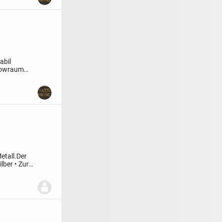
abil
rowraum
sehr
etall.
Der
ilber
• Zur