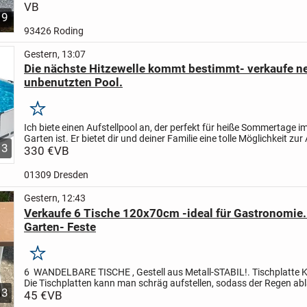
Verkaufe sie nur weil ich keine hecken mehr...
VB
9
93426 Roding
Gestern, 13:07
Die nächste Hitzewelle kommt bestimmt- verkaufe n
unbenutzten Pool.
Merken
Ich biete einen Aufstellpool an, der perfekt für heiße Sommertage i
Garten ist. Er bietet dir und deiner Familie eine tolle Möglichkeit zu
3
und viel Spaß.
330 €
VB
* Großer, runder Pool
*...
01309 Dresden
Gestern, 12:43
Verkaufe 6 Tische 120x70cm -ideal für Gastronomie. 
Garten- Feste
Merken
6 WANDELBARE TISCHE , Gestell aus Metall-STABIL!. Tischplatte K
Die Tischplatten kann man schräg aufstellen, sodass der Regen abl
3
aushängen u separat stellen- Platzsparend. In...
45 €
VB