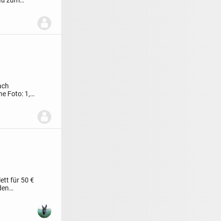
ach
he Foto: 1,5
ett für 50 €
den