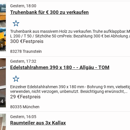
Gestern, 18:00
Truhenbank für € 300 zu verkaufen
Merken
Truhenbank aus massivem Holz zu verkaufen.Truhe aufklappbar.
M
L 200 / T 50 / Sitzhöhe 50 cm
Preis: Bezahlung 300 € bei Abholung 
KEINE andere Bezahlmöglichkeit!
300 €
Festpreis
Ort:...
1
83278 Traunstein
Gestern, 17:32
Edelstahlrahmen 390 x 180 - - Allgäu - TOM
Merken
Einzelner Edelstahlrahmen 390 x 180 mm - Bohrung 9 mm, vielseiti
verwenden, nicht verzogen, unbenutzt. Besichtigung erwünscht,
Verkaufspreis 29 € - Versand 8 € - Bar oder PayPal
29 €
Festpreis
BITTE LESEN:
..
4
80335 München
Gestern, 16:05
Raumteiler aus 3x Kallax