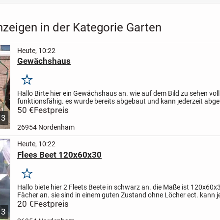
zeigen in der Kategorie Garten
Heute, 10:22
Gewächshaus
Merken
Hallo Birte hier ein Gewächshaus an. wie auf dem Bild zu sehen voll
funktionsfähig. es wurde bereits abgebaut und kann jederzeit abge
werden.
50 €
Festpreis
Schaut euch ruhig unsere anderen anzeigen durch...
3
26954 Nordenham
Heute, 10:22
Flees Beet 120x60x30
Merken
Hallo biete hier 2 Fleets Beete in schwarz an. die Maße ist 120x60x
Fächer an. sie sind in einem guten Zustand ohne Löcher ect. kann j
abgeholt werden
20 €
Festpreis
3