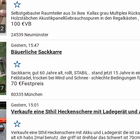
Merken
Selbstgebauter Raumteiler aus 3x Ikea Kallax grau Multiplex Rücks
Holzstäbchen Akustikpanell
Gebrauchsspuren in den Regalkästen ,
wie bei Ikea üblich, alles andere wird nur über...
100 €
VB
2
24539 Neumünster
Gestern, 15:47
Bäuerliche Sackkarre
Merken
Sackkarre, gut 60 Jahre alt, rollt, STABIL.. stand jetzt 15 Jahre in e
Feldstadel, trocken bei Wind und Schnee - schlechte Bedingungen f
Holzwurm, kleine Löcher sind aber zu sehen... kann...
70 €
Festpreis
7
80335 München
Gestern, 15:01
Verkaufe eine Sthil Heckenschere mit Ladegerät und
Merken
Verkaufe eine Sthil Heckenschere mit Akku und Ladegerät die ist c
alt ich habs 2mal benutz .der griff ist drehbar das Schwert ist 70cm