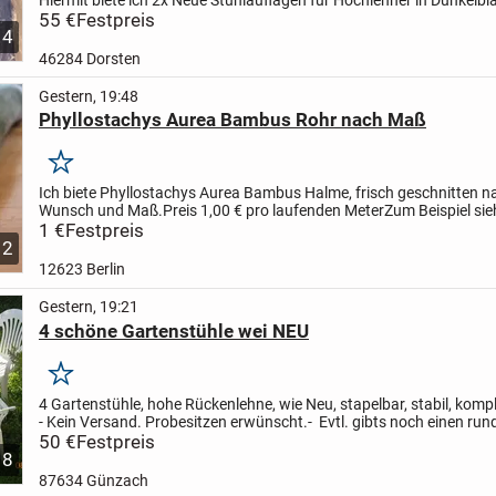
Verkauf an.
55 €
Festpreis
Die Auflagen sind noch Original...
4
46284 Dorsten
Gestern, 19:48
Phyllostachys Aurea Bambus Rohr nach Maß
Merken
Ich biete Phyllostachys Aurea Bambus Halme, frisch geschnitten n
Wunsch und Maß.
Preis 1,00 € pro laufenden Meter
Zum Beispiel sie
Meter Länge 8 cm Umfang, 2,5 cm Durchmesser, also...
1 €
Festpreis
12
12623 Berlin
Gestern, 19:21
4 schöne Gartenstühle wei NEU
Merken
4 Gartenstühle, hohe Rückenlehne, wie Neu, stapelbar, stabil, kompl
- Kein Versand. Probesitzen erwünscht.- Evtl. gibts noch einen run
passenden Klapp-Tisch 110 cm - 30 €
50 €
Festpreis
Übergabe in...
8
87634 Günzach