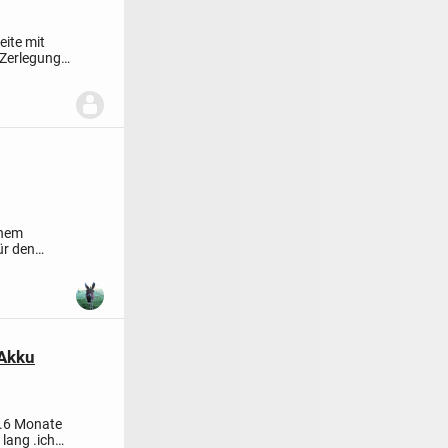
eite mit
 Zerlegung
inem
ür den
 Akku
a.6 Monate
 lang .ich