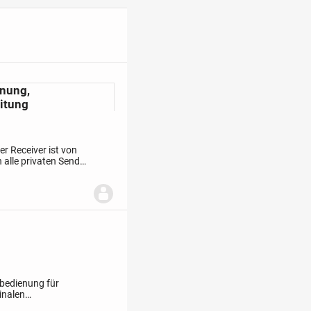
enung,
itung
r Receiver ist von
alle privaten Sender
HDTV-Geräte über
bedienung für
inalen
alen Fernbedienung