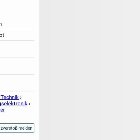
n
ot
 Technik
›
gselektronik
›
er
zverstoß melden