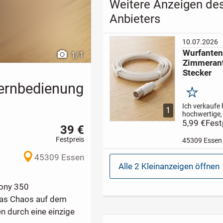
Weitere Anzeigen de
Anbieters
10.07.2026
Wurfanten
1
/
1
Zimmerant
Stecker
fernbedienung
Merken
Ich verkaufe 
1
hochwertige
genutzte Wu
5,99 €
Fest
39 €
(UKW/FM-Dip
für den Innen
Festpreis
45309 Essen
Eigenschafte
Anschluss: S
45309 Essen
Stecker (für 
Alle 2 Kleinanzeigen öffnen
Tuner, Receive
mony 350
 das Chaos auf dem
 durch eine einzige