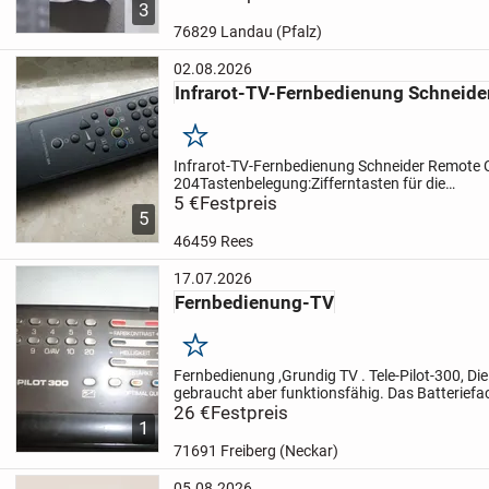
3
ersetzen.
Tun Sie...
76829 Landau (Pfalz)
02.08.2026
Infrarot-TV-Fernbedienung Schneide
Merken
Infrarot-TV-Fernbedienung Schneider Remote 
204
Tastenbelegung:
Zifferntasten für die
Programmwahl
5 €
Festpreis
Funktionen zur Toneinstellung
5
Bildeinstellung
Ton aus (Mute)
Schrittweise...
46459 Rees
17.07.2026
Fernbedienung-TV
Merken
Fernbedienung ,Grundig TV . Tele-Pilot-300,
Die
gebraucht aber funktionsfähig.
Das Batteriefac
26 €
Festpreis
1
71691 Freiberg (Neckar)
05.08.2026