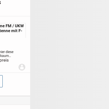
s
ne FM / UKW
enne mit F-
hier diese
, kaum
rfantenne
preis
olantenne)
bereich.
n:
tandard F-
die meisten
r &...