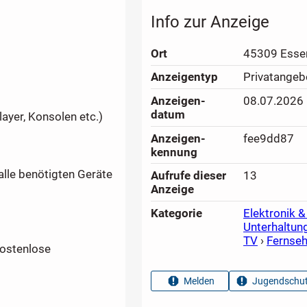
Info zur Anzeige
Ort
45309 Esse
Anzeigen­typ
Privatangeb
Anzeigen­
08.07.2026
datum
layer, Konsolen etc.)
Anzeigen­
fee9dd87
kennung
alle benötigten Geräte
Aufrufe dieser
13
Anzeige
Kategorie
Elektronik &
Unterhaltun
TV
›
Fernseh
kostenlose
Melden
Jugendschut