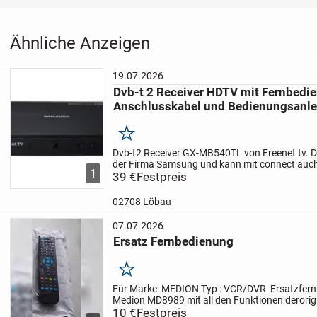
Ähnliche Anzeigen
19.07.2026
Dvb-t 2 Receiver HDTV mit Fernbedi
Anschlusskabel und Bedienungsanle
Merken
Dvb-t2 Receiver GX-MB540TL von Freenet tv. De
der Firma Samsung und kann mit connect auch 
1
empfangen. HDMI Anschluss, Kompatibilität: 
39 €
Festpreis
HDMI in...
02708 Löbau
07.07.2026
Ersatz Fernbedienung
Merken
Für Marke: MEDION Typ : VCR/DVR
Ersatzfern
Medion MD8989 mit all den Funktionen derorig
Fernbedienung.
10 €
Festpreis
Es wird jeden Knopf
der origin