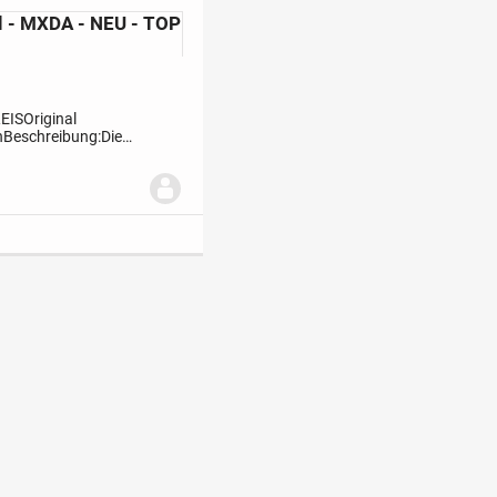
l - MXDA - NEU - TOP
REIS
Original
n
Beschreibung:
Die
den Panasonic MXDA