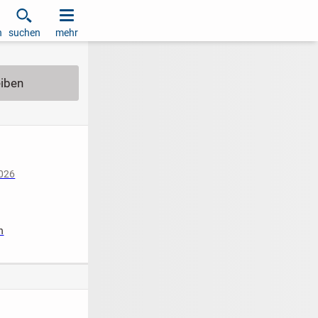
h
suchen
mehr
2026
iziert
n