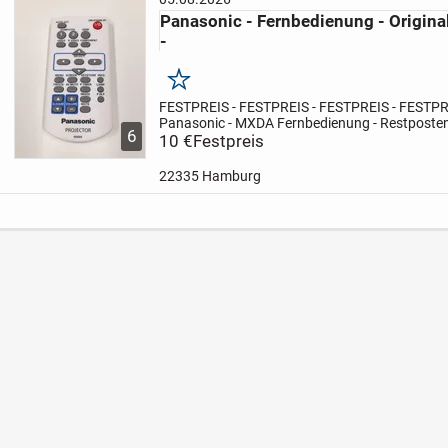
Panasonic - Fernbedienung - Origina
-
Merken
FESTPREIS - FESTPREIS - FESTPREIS - FESTP
Panasonic - MXDA Fernbedienung - Restposte
6
Original Panasonic Fernbedienung passt für 
10 €
Festpreis
Projector.
Es...
22335 Hamburg