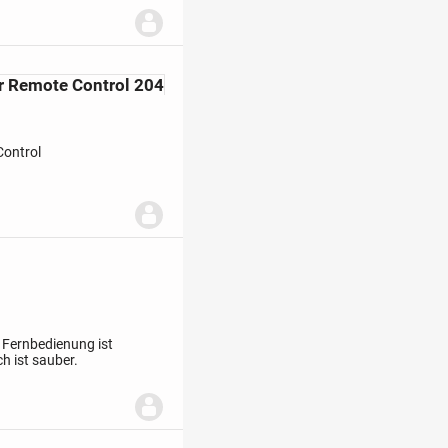
r Remote Control 204
Control
Funktionen zur
 Fernbedienung ist
h ist sauber.