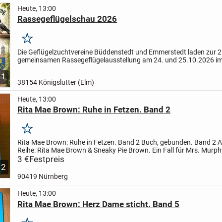
Heute, 13:00
Rassegeflügelschau 2026
Merken
Die Geflügelzuchtvereine Büddenstedt und Emmerstedt laden zur 2
gemeinsamen Rassegeflügelausstellung am 24. und 25.10.2026 i
in Neu Büddenstedt ein.
Für interessierte Geflügelzüchter die an...
1
38154 Königslutter (Elm)
Heute, 13:00
Rita Mae Brown: Ruhe in Fetzen. Band 2
Merken
Rita Mae Brown: Ruhe in Fetzen. Band 2
Buch, gebunden. Band 2
A
Reihe:
Rita Mae Brown & Sneaky Pie Brown. Ein Fall für Mrs. Murph
besitze insgesamt folgende Bücher aus dieser Reihe:...
3 €
Festpreis
2
90419 Nürnberg
Heute, 13:00
Rita Mae Brown: Herz Dame sticht. Band 5