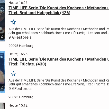
Heute, 16:26
TIME LIFE Serie "Die Kunst des Kochens / Methoden 
Titel: Brot und Hefegebäck (426)
Merken
Aus der TIME LIFE Serie "Die Kunst des Kochens / Methoden und R
Sehr gut erhaltenes Kochbuch einer Time-Life Serie,
Titel: Brot und
2
Hefegebäck.
9 €
Festpreis
Das Buch hat 176 Seiten mit vielen bunten...
20095 Hamburg
Heute, 16:26
TIME LIFE Serie "Die Kunst des Kochens / Methoden 
Titel: Früchte. (430)
Merken
Aus der TIME LIFE Serie "Die Kunst des Kochens / Methoden und R
Sehr gut erhaltenes Kochbuch einer Time-Life Serie,
Titel: Früchte.
D
2
hat 176 Seiten mit vielen bunten Bildern und...
9 €
Festpreis
20095 Hamburg
Heute, 15:12