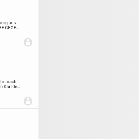
mburg aus
BE GEGEN
ahrt nach
on Karl dem