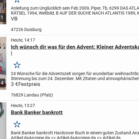
Merken
Anleitung zum Unglücklich sein Feb 2009, Piper, Tb, 6299
DAS ATL
RÄTSEL 1994, Weltbild, B
AUF DER SUCHE NACH ATLANTIS 1989, M
1
3412
VB
DAS BERMUDA DREIECK 1994, Weltbild, B
CINEMA Nov...
47226 Duisburg
Heute, 14:17
Ich wünsch dir was für den Advent: Kleiner Adventska
|
Merken
24 Wünsche für die Adventszeit sorgen
für wunderbar weihnachtli
Stimmung bis zum 24. Dezember.
Mit Zitaten und atmosphärische
4
inkl Versand 8 Euro
3 €
Festpreis
inkl. Sendungsnummer
Bezahlung:...
76829 Landau (Pfalz)
Heute, 13:27
Bank Banker bankrott
Merken
Bank Banker bankrott
Hardcover Buch in einem guten Zustand.
Anz
Artikel da
Anzeige da == Artikel da
Anzeige da == Artikel da