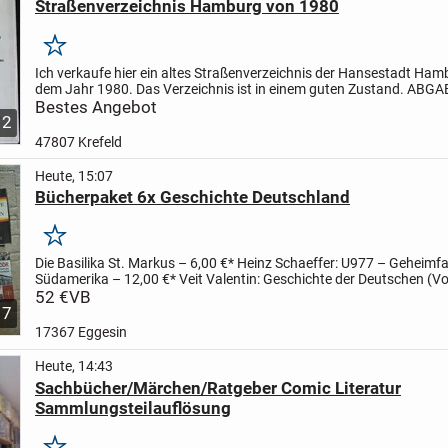
Straßenverzeichnis Hamburg von 1980
Merken
Ich verkaufe hier ein altes Straßenverzeichnis der Hansestadt Ha
dem Jahr 1980.
Das Verzeichnis ist in einem guten Zustand.
ABGA
GEBOT
Bestes Angebot
2
47807 Krefeld
Heute, 15:07
Bücherpaket 6x Geschichte Deutschland
Merken
Die Basilika St. Markus – 6,00 €
* Heinz Schaeffer: U977 – Geheimf
Südamerika – 12,00 €
* Veit Valentin: Geschichte der Deutschen (V
Großen bis zur Gegenwart) – 7,00 €
52 €
VB
* F....
7
17367 Eggesin
Heute, 14:43
Sachbücher/Märchen/Ratgeber Comic Literatur
Sammlungsteilauflösung