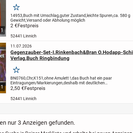
Merken
14953,Buch mit Umschlag,guter Zustand,leichte Spuren,ca. 580 g
Gewicht,Versand oder Abholung möglich
2 €
Festpreis
1
52441 Linnich
11.07.2026
Gegenzauber-Set-I.Rinkenbach&Bran O.Hodapp-Schi
Verlag,Buch Ringbindung
Merken
BN0760,Chr,K151,ohne Amulett !,das Buch hat ein paar
Eintragungen/Markierungen,deshalb mit deutlichen
1
Gebrauchsspuren,Zustand 3,ansonsten wäre das Buch in gutem
2,50 €
Festpreis
Zustand,Versandkosten 1,50 €
52441 Linnich
en nur 3 Anzeigen gefunden.