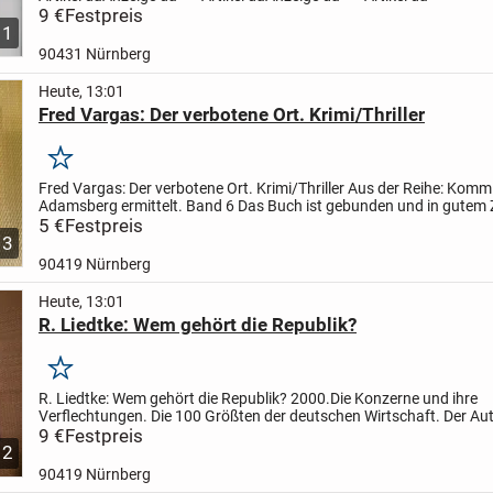
9 €
Festpreis
1
90431 Nürnberg
Heute, 13:01
Fred Vargas: Der verbotene Ort. Krimi/Thriller
Merken
Fred Vargas: Der verbotene Ort. Krimi/Thriller
Aus der Reihe: Komm
Adamsberg ermittelt. Band 6
Das Buch ist gebunden und in gutem 
Der Einband ist etwas verknittert.... Sehr spannender...
5 €
Festpreis
3
90419 Nürnberg
Heute, 13:01
R. Liedtke: Wem gehört die Republik?
Merken
R. Liedtke: Wem gehört die Republik? 2000.Die Konzerne und ihre
Verflechtungen. Die 100 Größten der deutschen Wirtschaft.
Der Au
beschreibt, wie sich die Top 100 der deutschen Wirtschaft auf das..
9 €
Festpreis
2
90419 Nürnberg