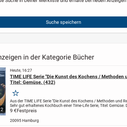
se Suche in Deiner Merkliste und erhalte bei neuen Anzeigen 
Suche speichern
nzeigen in der Kategorie Bücher
Heute, 16:27
TIME LIFE Serie "Die Kunst des Kochens / Methoden 
Titel: Gemüse. (432)
Merken
Aus der TIME LIFE Serie "Die Kunst des Kochens / Methoden und R
Sehr gut erhaltenes Kochbuch einer Time-Life Serie,
Titel: Gemüse.
2
hat 176 Seiten mit vielen bunten Bildern und...
9 €
Festpreis
20095 Hamburg