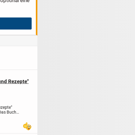
optional eine
und Rezepte"
ezepte"
Das Buch