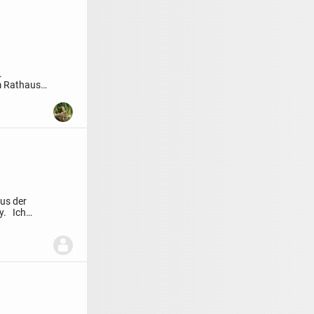
.
m Rathaus
us der
y.
Ich