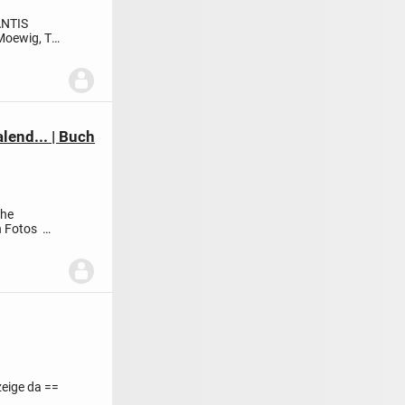
ANTIS
oewig, Tb,
lend... | Buch
che
n Fotos
eige da ==