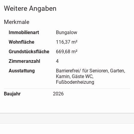
Freiheit eines Eigenheims mit Flexibilität und Sicherheit
Weitere Angaben
verbindet.
Merkmale
Immobilienart
Bungalow
Wohnfläche
116,37 m²
Grundstücksfläche
669,68 m²
Zimmeranzahl
4
Ausstattung
Barrierefrei/ für Senioren, Garten,
Kamin, Gäste WC,
Fußbodenheizung
Baujahr
2026