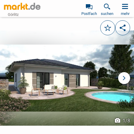
Postfach
suchen
mehr
Görlitz
Merken
Teile
vorheriges Bild
näch
1
/
8