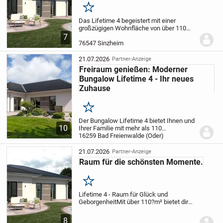
Merken
Das Lifetime 4 begeistert mit einer
großzügigen Wohnfläche von über 110
Quadratmetern und wurde speziell für den
7
Bedarf von Familien entwickelt. Der clever
76547 Sinzheim
gestaltete Grundriss verbindet das
geräumige...
21.07.2026
Partner-Anzeige
Freiraum genießen: Moderner
Bungalow Lifetime 4 - Ihr neues
Zuhause
Merken
Der Bungalow Lifetime 4 bietet Ihnen und
10
Ihrer Familie mit mehr als 110
Quadratmetern Wohnfläche viel Platz zum
16259 Bad Freienwalde (Oder)
Leben. Die durchdachte Raumaufteilung
umfasst ein weitläufiges Wohn- und
21.07.2026
Partner-Anzeige
Esszimmer mit...
Raum für die schönsten Momente.
Merken
Lifetime 4 - Raum für Glück und
Geborgenheit
Mit über 110?m² bietet dir
Lifetime?4 alles, was eine Familie
braucht: ein weitläufiges Wohnzimmer mit
8