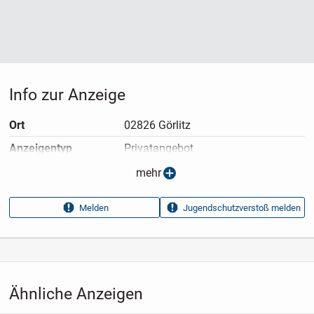
Info zur Anzeige
Ort
02826 Görlitz
Anzeigen­typ
Privatangebot
Anzeigen­datum
11.05.2026
mehr
Anzeigen­kennung
6656fbe4
Melden
Jugendschutzverstoß melden
Aufrufe dieser
7
Anzeige
Kategorie
Immobilien
›
Kaufen
›
Häuser
Ähnliche Anzeigen