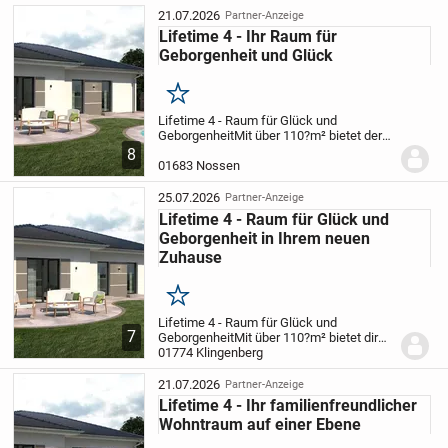
21.07.2026
Partner-Anzeige
Lifetime 4 - Ihr Raum für
Geborgenheit und Glück
Merken
Lifetime 4 - Raum für Glück und
Geborgenheit
Mit über 110?m² bietet der
Lifetime?4 alles, was eine Familie
8
braucht: ein weitläufiges Wohnzimmer mit
01683 Nossen
Essbereich und direktem Zugang zur
Terrasse für...
25.07.2026
Partner-Anzeige
Lifetime 4 - Raum für Glück und
Geborgenheit in Ihrem neuen
Zuhause
Merken
Lifetime 4 - Raum für Glück und
7
Geborgenheit
Mit über 110?m² bietet dir
Lifetime?4 alles, was eine Familie
01774 Klingenberg
braucht: ein weitläufiges Wohnzimmer mit
Essbereich und direktem Zugang zur
21.07.2026
Partner-Anzeige
Terrasse für...
Lifetime 4 - Ihr familienfreundlicher
Wohntraum auf einer Ebene