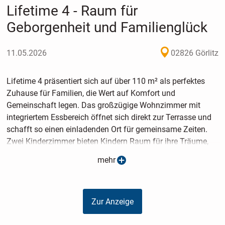
Lifetime 4 - Raum für
Geborgenheit und Familienglück
11.05.2026
02826 Görlitz
Lifetime 4 präsentiert sich auf über 110 m² als perfektes
Zuhause für Familien, die Wert auf Komfort und
Gemeinschaft legen. Das großzügige Wohnzimmer mit
integriertem Essbereich öffnet sich direkt zur Terrasse und
schafft so einen einladenden Ort für gemeinsame Zeiten.
Zwei Kinderzimmer bieten Kindern Raum für ihre Träume,
während das ruhige Elternschlafzimmer eine Oase der
mehr
Erholung und Privatsphäre darstellt. Jeder Raum ist
sorgfältig geplant, um das Wohlbefinden der gesamten
Familie zu gewährleisten. Besonderer Vorteil: Wie bei all
Zur Anzeige
unseren Häusern können Sie auch diesen Bungalow zu
mietähnlichen Konditionen realisieren, was Ihnen die