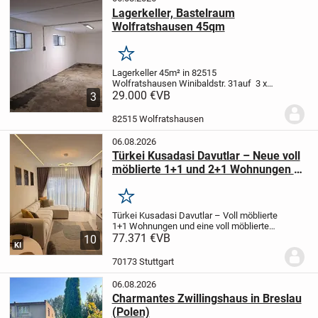
Lagerkeller, Bastelraum
Wolfratshausen 45qm
Merken
Lagerkeller 45m² in 82515
Wolfratshausen Winibaldstr. 31
auf 3 x
15m bietet sich viel Stellwand für
29.000 €
VB
3
Regale
Stromanschluß mit eigenem
Zähler
Der Raum hat 2 Fenster, Zufahrt
82515 Wolfratshausen
über die Tiefgarage...
06.08.2026
Türkei Kusadasi Davutlar – Neue voll
möblierte 1+1 und 2+1 Wohnungen zu
verkaufen
Merken
Türkei Kusadasi Davutlar – Voll möblierte
1+1 Wohnungen und eine voll möblierte
2+1 Wohnung
77.371 €
VB
Unsere Wohnungen sind
10
KI
neu und unbenutzt.
Sie befinden sich in
der Nähe von Supermärkten, dem
70173 Stuttgart
Gesundheitszent...
06.08.2026
Charmantes Zwillingshaus in Breslau
(Polen)