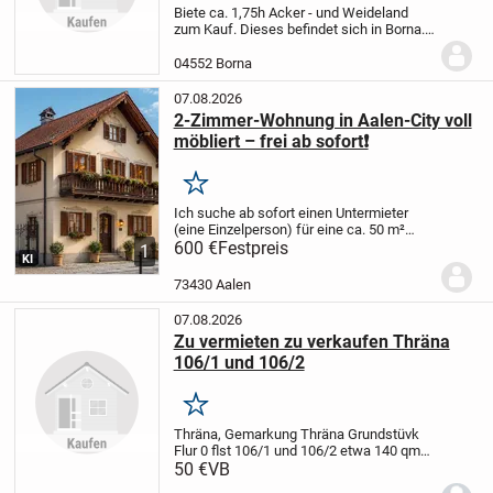
Biete ca. 1,75h Acker - und Weideland
zum Kauf. Dieses befindet sich in Borna.
Bei Interesse einfach melden.
04552 Borna
07.08.2026
2-Zimmer-Wohnung in Aalen-City voll
möbliert – frei ab sofort❗️
Merken
Ich suche ab sofort einen Untermieter
(eine Einzelperson) für eine ca. 50 m²
große, voll möblierte 2-Zimmer-
600 €
Festpreis
1
KI
Dachgeschosswohnung in bester Lage
der Aalen-City.
Top-Lage
* Nur ca. 150 m
73430 Aalen
zum Rathaus...
07.08.2026
Zu vermieten zu verkaufen Thräna
106/1 und 106/2
Merken
Thräna, Gemarkung Thräna Grundstüvk
Flur 0 flst 106/1 und 106/2 etwa 140 qm
.
50 €
Zu vermieten 300 euro pro zjahr zu
VB
verkaufen 50 euro pro qm