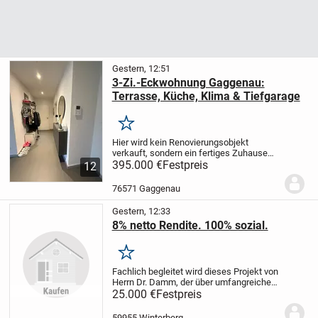
Gestern, 12:51
3-Zi.-Eckwohnung Gaggenau:
Terrasse, Küche, Klima & Tiefgarage
Merken
Hier wird kein Renovierungsobjekt
verkauft, sondern ein fertiges Zuhause
zum Einziehen.
395.000 €
Festpreis
Die moderne 3-Zimmer-
12
Eckwohnung mit 89 m² Wohnfläche liegt
im Erdgeschoss eines gepflegten
76571 Gaggenau
Mehrfamilienhauses....
Gestern, 12:33
8% netto Rendite. 100% sozial.
Merken
Fachlich begleitet wird dieses Projekt von
Herrn Dr. Damm, der über umfangreiche
internationale Erfahrung als
25.000 €
Festpreis
Projektmanager in der
Gesundheitsbranche sowie in der
59955 Winterberg