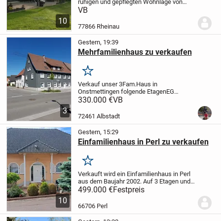
ruhigen und gepflegten Wohnlage von
Rheinau und besticht durch eine
VB
durchdachte Raumaufteilung,
10
lichtdurchflutete Zimmer und hochwertige
77866 Rheinau
Materialien.
Die Kombinatio...
Gestern, 19:39
Mehrfamilienhaus zu verkaufen
Merken
Verkauf unser 3Fam.Haus in
Onstmettingen folgende Etagen
EG
Wohnung ca70qm
330.000 €
VB
Küche,Bad,Wohnzimmer,Schlafzimmer
3
Gästezimmer.
1OG
72461 Albstadt
Küche,Bad,Schlafzimmer, Esszimmer,
Kinderzimmer, Wohnzimmer und große...
Gestern, 15:29
Einfamilienhaus in Perl zu verkaufen
Merken
Verkauft wird ein Einfamilienhaus in Perl
aus dem Baujahr 2002. Auf 3 Etagen und
178m2 sind 2 Bäder und ein GästeWC,
499.000 €
Festpreis
Küche und 7 Zimmer . Zusätzlich noch 1
10
begehbarer Kleiderschrank, 2
66706 Perl
Abstellkammern...