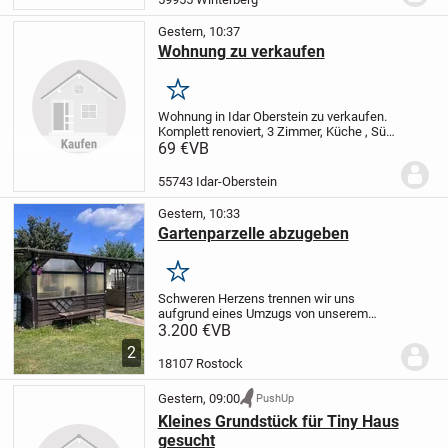
Vermittlung von Fachkräften...
Gestern, 10:37
Wohnung zu verkaufen
Merken
Wohnung in Idar Oberstein zu verkaufen.
Komplett renoviert, 3 Zimmer, Küche , Süd
Balkon, Bad, sehr gute Bus Verbindung,
69 €
VB
ruhig gelegen, Provision frei, direkt vom
Eigentümer zu verkaufen.
Preis :...
55743 Idar-Oberstein
Gestern, 10:33
Gartenparzelle abzugeben
Merken
Schweren Herzens trennen wir uns
aufgrund eines Umzugs von unserem
geliebten Garten, der uns viele schöne
3.200 €
VB
Stunden geschenkt hat.
Wir wünschen
2
uns, dass dieses kleine Stück Grün
18107 Rostock
in liebevolle Hände...
Gestern, 09:00
PushUp
Kleines Grundstück für Tiny Haus
gesucht