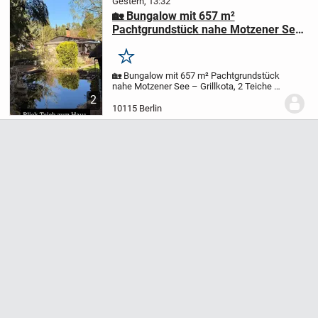
Gestern, 13:32
🏡 Bungalow mit 657 m²
Pachtgrundstück nahe Motzener See
– Grillkota, 2 Teiche & komplette
Ausstattung
Merken
🏡 Bungalow mit 657 m² Pachtgrundstück
nahe Motzener See – Grillkota, 2 Teiche &
komplette Ausstattung
59.900 € VB | AB
2
SOFORT VERFÜGBAR
Ein besonderer
10115 Berlin
Rückzugsort im Grünen – ankommen,
abschalten und...