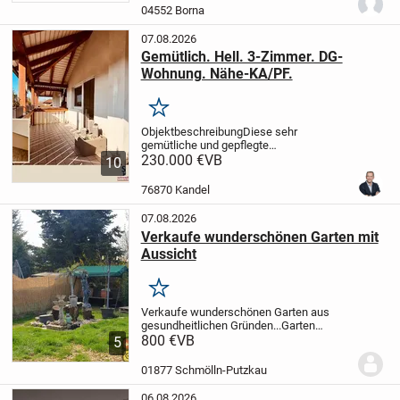
04552 Borna
07.08.2026
Gemütlich. Hell. 3-Zimmer. DG-
Wohnung. Nähe-KA/PF.
Merken
Objektbeschreibung
Diese sehr
gemütliche und gepflegte
Dachgeschosswohnung befindet sich in
230.000 €
VB
10
einem Mehrfamilienhaus aus dem Jahr
1995 in ruhiger Wohnlage von
76870 Kandel
Straubenhardt.
Ein Highlight ist der...
07.08.2026
Verkaufe wunderschönen Garten mit
Aussicht
Merken
Verkaufe wunderschönen Garten aus
gesundheitlichen Gründen...
Garten
befindet sich unterhalb vom Steinbruch in
800 €
VB
5
Schmölln...
Es bestehen keine
Anbaupflichten..!!
..und man ist schnell im
01877 Schmölln-Putzkau
Wald zum...
06.08.2026