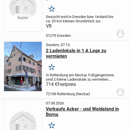
Merken
Gesucht wird in Dresden bzw. Umland bis
ca. 20 km kleines Grundstück zur
Pacht/Miete/Kauf für Stellung eines Tiny
VB
Hauses.
01279 Dresden
Gestern, 07:13
2 Ladenlokale in 1 A Lage zu
vermieten
Merken
In Rottenburg am Neckar, Fußgängerzone,
sind 2 kleine Ladenokale zu vermieten.
Laden 1 MK hat 2 große Schaufenster, ca.
714 €
Festpreis
1
30 qm Nutzfläche, Waschbecken,
Nachtspeicherheizung. Ladenlokal 2 M
72108 Rottenburg (Neckar)
hat 1 großes...
07.08.2026
Verkaufe Acker - und Weideland in
Borna
Merken