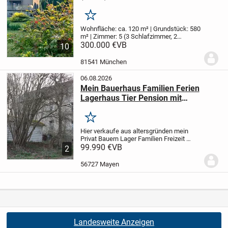
Merken
Wohnfläche: ca. 120 m² | Grundstück: 580
m² | Zimmer: 5 (3 Schlafzimmer, 2
Wohnzimmer) | Baujahr: 1970er
300.000 €
VB
Dieses
10
liebevoll gepflegte Zwillingshaus
(Doppelhaushälfte) aus den 1970er
81541 München
Jahren bietet auf...
06.08.2026
Mein Bauerhaus Familien Ferien
Lagerhaus Tier Pension mit
Garten+Stellplatz Nürburgring Nähe
Merken
Hier verkaufe aus altersgründen mein
Privat Bauern Lager Familien Freizeit
Ferien Haus mit Garten+Campen
99.990 €
VB
2
Stellplatz ,auch Tier Pension
möglich,rundum Grundstück 205
56727 Mayen
qm+mehr möglich,Haus 100qm,9...
Landesweite Anzeigen