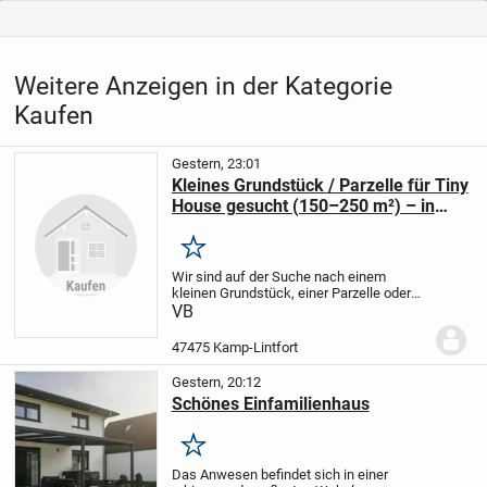
Weitere Anzeigen in der Kategorie
Kaufen
Gestern, 23:01
Kleines Grundstück / Parzelle für Tiny
House gesucht (150–250 m²) – in
Umkreis von 10 km von 47475 Kamp-
Lintfort
Merken
Wir sind auf der Suche nach einem
kleinen Grundstück, einer Parzelle oder
einem Restgrundstück mit einer Größe
VB
von ca. 150–250 m² im Umkreis von 10
km um 47475 Kamp-Lintfort.
Gesucht wird
47475 Kamp-Lintfort
ein...
Gestern, 20:12
Schönes Einfamilienhaus
Merken
Das Anwesen befindet sich in einer