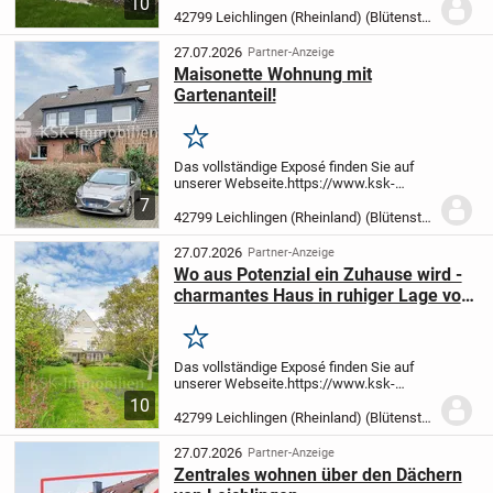
10
eigenen Garten - Musik auch mal etwas
42799 Leichlingen (Rheinland) (Blütenstadt)
lauter zu...
27.07.2026
Partner-Anzeige
Maisonette Wohnung mit
Gartenanteil!
Merken
Das vollständige Exposé finden Sie auf
unserer Webseite.
https://www.ksk-
immobilien.de/immo/120748
(bitte
7
kopieren Sie den Link in die Adresszeile
42799 Leichlingen (Rheinland) (Blütenstadt)
Ihres Browsers)
27.07.2026
Partner-Anzeige
Wo aus Potenzial ein Zuhause wird -
charmantes Haus in ruhiger Lage von
Leichlingen!
Merken
Das vollständige Exposé finden Sie auf
unserer Webseite.
https://www.ksk-
immobilien.de/immo/161595
(bitte
10
kopieren Sie den Link in die Adresszeile
42799 Leichlingen (Rheinland) (Blütenstadt)
Ihres Browsers)
27.07.2026
Partner-Anzeige
Zentrales wohnen über den Dächern