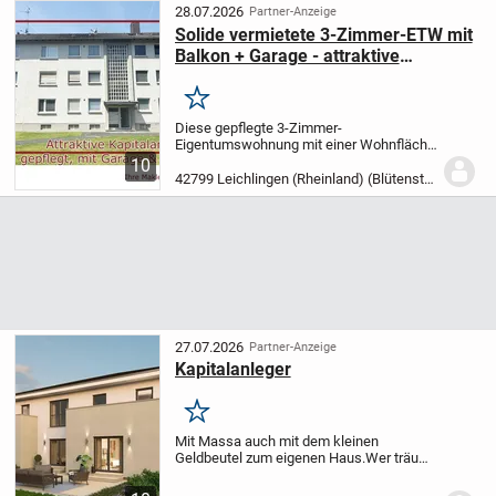
28.07.2026
Partner-Anzeige
Solide vermietete 3-Zimmer-ETW mit
Balkon + Garage - attraktive
Kapitalanlage in gepflegter Wohnlage
Merken
Diese gepflegte 3-Zimmer-
Eigentumswohnung mit einer Wohnfläche
von ca. 70,45 m² befindet sich im 2.
10
Obergeschoss eines gepflegten Sieben-
42799 Leichlingen (Rheinland) (Blütenstadt)
Parteien-Hauses aus dem Baujahr 1962.
Das Gebäude ist Teil...
27.07.2026
Partner-Anzeige
Kapitalanleger
Merken
Mit Massa auch mit dem kleinen
Geldbeutel zum eigenen Haus.
Wer träumt
nicht von den Eigenen 4-Wänden - sein
eigenes Leben zu gestalten, grillen im