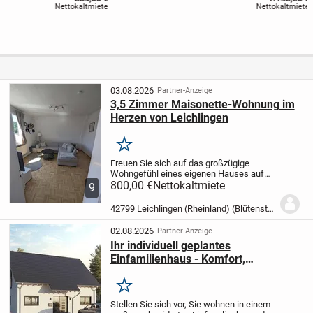
ng mit
Wohnung mit
Nettokaltmiete
Nettokaltmiete
zusätzlicher
Balkon -
Studioetage.
hochwertige
Erstbezug nach
Einbauküche
Kernsanierung !
optional
03.08.2026
Partner-Anzeige
3,5 Zimmer Maisonette-Wohnung im
Herzen von Leichlingen
Merken
Freuen Sie sich auf das großzügige
Wohngefühl eines eigenen Hauses auf
zwei Etagen ! Diese charmante
800,00 €
Nettokaltmiete
9
Maisonette-Wohnung erstreckt sich über
zwei Etagen und bietet eine perfekte
42799 Leichlingen (Rheinland) (Blütenstadt)
Trennung von Leben und...
02.08.2026
Partner-Anzeige
Ihr individuell geplantes
Einfamilienhaus - Komfort,
Nachhaltigkeit und Flexibilität vereint!
Merken
Stellen Sie sich vor, Sie wohnen in einem