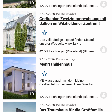
Quadratmetern Wohnfläche, die sich über
10
fünf geschmackvoll gestaltete Zimmer
42799 Leichlingen (Rheinland) (Blütenstadt)
erstrecken. Mit drei gemütlichen
Schlafzimmern und einem...
27.07.2026
Partner-Anzeige
Geräumige Zweizimmerwohnung mit
Balkon im Witzheldener Zentrum!
Merken
Das vollständige Exposé finden Sie auf
unserer Webseite.
www.ksk-
immobilien.de/immobilien/geraeumige-
4
zweizimmerwohnung-mit-balkon-im-
42799 Leichlingen (Rheinland) (Blütenstadt)
witzheldener-zentrum-144422/
(bitte
kopieren Sie den Link in die...
27.07.2026
Partner-Anzeige
Mehrfamilienhaus
Merken
Mit Massa auch mit dem kleinen
Geldbeutel zum eigenen Haus.
Wer träumt
nicht von den Eigenen 4-Wänden - sein
eigenes Leben zu gestalten, grillen im
10
eigenen Garten - Musik auch mal etwas
42799 Leichlingen (Rheinland) (Blütenstadt)
lauter zu...
27.07.2026
Partner-Anzeige
Das Traumhaus für die Großfamilie.