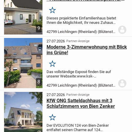
Ihr Traumzuhause!
Merken
Dieses projektierte Einfamilienhaus bietet
Ihnen die Möglichkeit, Ihr neues Zuhause
ganz nach Ihren Wünschen und
9
Vorstellungen zu gestalten. Mit einer
42799 Leichlingen (Rheinland) (Blütenstadt)
großzügigen Wohnfläche von 181,79 m²
auf zwei...
27.07.2026
Partner-Anzeige
Moderne 3-Zimmerwohnung mit Blick
ins Grüne!
Merken
Das vollständige Exposé finden Sie auf
unserer Webseite:
www.ksk-
immobilien.de/immobilien/moderne-3-
8
zimmerwohnung-mit-blick-ins-gruene-
42799 Leichlingen (Rheinland) (Blütenstadt)
177632/?utm_source=portale
(bitte
kopieren Sie den Link in die...
27.07.2026
Partner-Anzeige
KfW QNG Satteldachhaus mit 3
Schlafzimmern von Bien Zenker
Merken
Der EVOLUTION 124 von Bien-Zenker
entfaltet seinen Charme auf 124