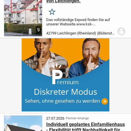
von Leichlingen.
Merken
Das vollständige Exposé finden Sie auf
unserer Webseite.
www.ksk-
immobilien.de/immobilien/zentrales-
9
wohnen-ueber-den-daechern-von-
42799 Leichlingen (Rheinland) (Blütenstadt)
leichlingen-164497/?
utm_source=portale
(bitte kopieren Sie
den Link in...
27.07.2026
Partner-Anzeige
Individuell geplantes Einfamilienhaus
- Flexibilität trifft Nachhaltigkeit für