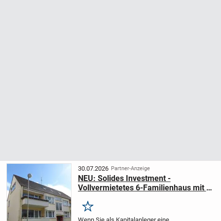
30.07.2026
Partner-Anzeige
NEU: Solides Investment -
Vollvermietetes 6-Familienhaus mit 6
Garagen am Stadtrand von
Leichlingen
Merken
Wenn Sie als Kapitalanleger eine