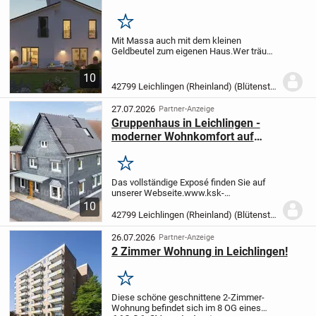
Merken
Mit Massa auch mit dem kleinen
Geldbeutel zum eigenen Haus.
Wer träumt
nicht von den Eigenen 4-Wänden - sein
eigenes Leben zu gestalten, grillen im
10
eigenen Garten - Musik auch mal etwas
42799 Leichlingen (Rheinland) (Blütenstadt)
lauter zu...
27.07.2026
Partner-Anzeige
Gruppenhaus in Leichlingen -
moderner Wohnkomfort auf
großzügigem und ruhigem
Grundstück
Merken
Das vollständige Exposé finden Sie auf
unserer Webseite.
www.ksk-
immobilien.de/immobilien/traumhaftes-
10
gruppenhaus-in-leichlingen-einziehen-
42799 Leichlingen (Rheinland) (Blütenstadt)
und-wohlfuehlen-158635/?
utm_source=portale
(bitte kopieren...
26.07.2026
Partner-Anzeige
2 Zimmer Wohnung in Leichlingen!
Merken
Diese schöne geschnittene 2-Zimmer-
Wohnung befindet sich im 8 OG eines