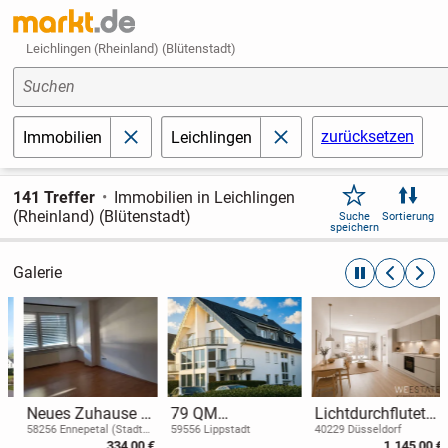
Leichlingen (Rheinland) (Blütenstadt)
Suchen
zurücksetzen
Immobilien
Leichlingen
schließen
schließen
141 Treffer
Immobilien in Leichlingen
(Rheinland) (Blütenstadt)
Suche
Sortierung
speichern
Galerie
automatische R
zurückblät
weite
Neues Zuhause in
79 QM
Lichtdurchflutete
Ennepetal
Maisonettewohnu
2-Zimmer-
58256 Ennepetal (Stadt
59556 Lippstadt
40229 Düsseldorf
der Kluterthöhle)
334,00 €
1.145,00 €