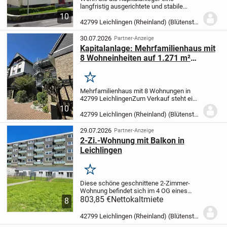
langfristig ausgerichtete und stabile
Investition suchen, bietet dieses
10
Mehrfamilienhaus hervorragende
42799 Leichlingen (Rheinland) (Blütenstadt)
Voraussetzungen für nachhaltigen
Vermögensaufbau. Wohnimmobilien...
30.07.2026
Partner-Anzeige
Kapitalanlage: Mehrfamilienhaus mit
8 Wohneinheiten auf 1.271 m²
Grundstück
Merken
Mehrfamilienhaus mit 8 Wohnungen in
42799 Leichlingen
Zum Verkauf steht ein
gepflegtes Mehrfamilienhaus mit
10
insgesamt 8 Wohneinheiten und einer
42799 Leichlingen (Rheinland) (Blütenstadt)
Wohnfläche von ca. 596 m² auf einem
1.271 m² großen...
29.07.2026
Partner-Anzeige
2-Zi.-Wohnung mit Balkon in
Leichlingen
Merken
Diese schöne geschnittene 2-Zimmer-
Wohnung befindet sich im 4 OG eines
modernen Mehrfamilienhauses. Vor
803,85 €
Nettokaltmiete
8
Ihrem Einzug wird die Wohnung noch
aufwendig saniert. Hierbei wird unter
42799 Leichlingen (Rheinland) (Blütenstadt)
anderem die gesamte...