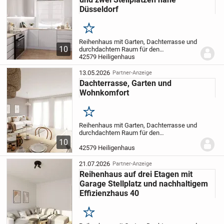
Düsseldorf
Merken
Reihenhaus mit Garten, Dachterrasse und
10
durchdachtem Raum für den
Familienalltag
42579 Heiligenhaus
Herzlich willkommen in
Ihrem Zuhause, das gemeinsames
Familienleben, ruhige Rückzugsorte und
13.05.2026
Partner-Anzeige
zusätzliche Freiräume im...
Dachterrasse, Garten und
Wohnkomfort
Merken
Reihenhaus mit Garten, Dachterrasse und
durchdachtem Raum für den
Familienalltag
Herzlich willkommen in
10
Ihrem Zuhause, das gemeinsames
42579 Heiligenhaus
Familienleben, ruhige Rückzugsorte und
zusätzliche Freiräume im...
21.07.2026
Partner-Anzeige
Reihenhaus auf drei Etagen mit
Garage Stellplatz und nachhaltigem
Effizienzhaus 40
Merken