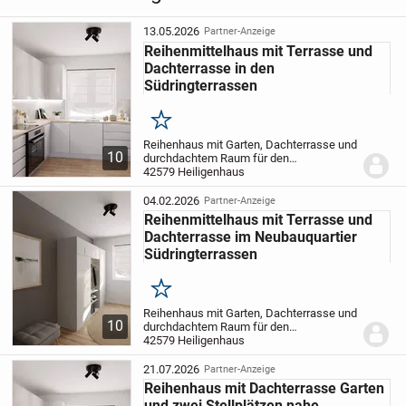
lebendiger Umgebung.
13.05.2026
Partner-Anzeige
Reihenmittelhaus mit Terrasse und
Dachterrasse in den
Südringterrassen
Merken
Reihenhaus mit Garten, Dachterrasse und
10
durchdachtem Raum für den
Familienalltag
42579 Heiligenhaus
Herzlich willkommen in
Ihrem Zuhause, das gemeinsames Leben
im Erdgeschoss, ruhige Rückzugsorte in
04.02.2026
Partner-Anzeige
den oberen Etagen...
Reihenmittelhaus mit Terrasse und
Dachterrasse im Neubauquartier
Südringterrassen
Merken
Reihenhaus mit Garten, Dachterrasse und
10
durchdachtem Raum für den
Familienalltag
42579 Heiligenhaus
Herzlich willkommen in
Ihrem Zuhause, das gemeinsames
Familienleben, ruhige Rückzugsorte und
21.07.2026
Partner-Anzeige
zusätzliche Freiräume im...
Reihenhaus mit Dachterrasse Garten
und zwei Stellplätzen nahe