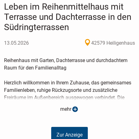
Leben im Reihenmittelhaus mit
Terrasse und Dachterrasse in den
Südringterrassen
13.05.2026
42579 Heiligenhaus
Reihenhaus mit Garten, Dachterrasse und durchdachtem
Raum für den Familienalltag
Herzlich willkommen in Ihrem Zuhause, das gemeinsames
Familienleben, ruhige Rückzugsorte und zusätzliche
Freiräume im Außenbereich ausgewogen verbindet. Die
durchdachte Aufteilung bietet Platz für unterschiedliche
mehr
Lebensentwürfe und wächst mit den Anforderungen des
Alltags mit.
Zur Anzeige
Im Erdgeschoss beginnt das Ankommen mit einem gut