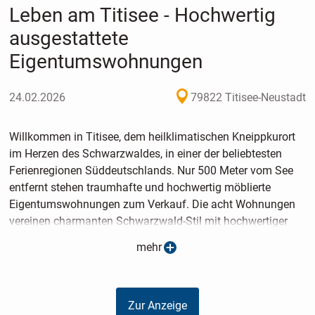
Leben am Titisee - Hochwertig
ausgestattete
Eigentumswohnungen
24.02.2026
79822 Titisee-Neustadt
Willkommen in Titisee, dem heilklimatischen Kneippkurort
im Herzen des Schwarzwaldes, in einer der beliebtesten
Ferienregionen Süddeutschlands. Nur 500 Meter vom See
entfernt stehen traumhafte und hochwertig möblierte
Eigentumswohnungen zum Verkauf. Die acht Wohnungen
vereinen charmanten Schwarzwald-Stil mit hochwertiger
Ausstattung.
mehr
Dank der hervorragenden Verkehrsanbindung ist die
Badenmetropole Freiburg mit dem Zug in weniger als 40
Zur Anzeige
Minuten erreichbar - ideal für Ausflüge, Einkäufe oder