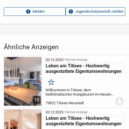
Anzeigen­kennung
b169b4fd
Melden
Jugendschutzverstoß melden
Aufrufe dieser
13
Anzeige
Kategorie
Immobilien
›
Kaufen
›
Wohnungen
Ähnliche Anzeigen
20.12.2025
Partner-Anzeige
Leben am Titisee - Hochwertig
ausgestattete Eigentumswohnungen
Merken
Willkommen in Titisee, dem
heilklimatischen Kneippkurort im Herzen
des Schwarzwaldes, in einer der
10
beliebtesten Ferienregionen
79822 Titisee-Neustadt
Süddeutschlands. Nur 500 Meter vom See
entfernt stehen traumhafte und...
20.12.2025
Partner-Anzeige
Leben am Titisee - Hochwertig
ausgestattete Eigentumswohnungen