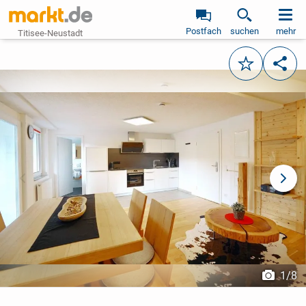
Postfach
suchen
mehr
Titisee-Neustadt
Merken
Teile
vorheriges Bild
näch
1
/
8