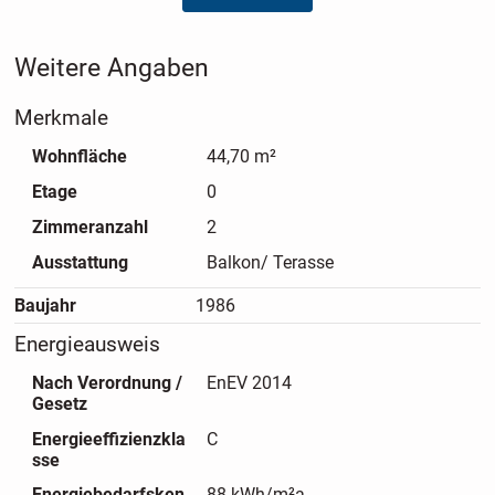
kulturelle Highlights.
Weitere Angaben
Merkmale
Wohnfläche
44,70 m²
Etage
0
Zimmeranzahl
2
Ausstattung
Balkon/ Terasse
Baujahr
1986
Energieausweis
Nach Verordnung /
EnEV 2014
Gesetz
Energieeffizienzkla
C
sse
Energiebedarfsken
88 kWh/m²a