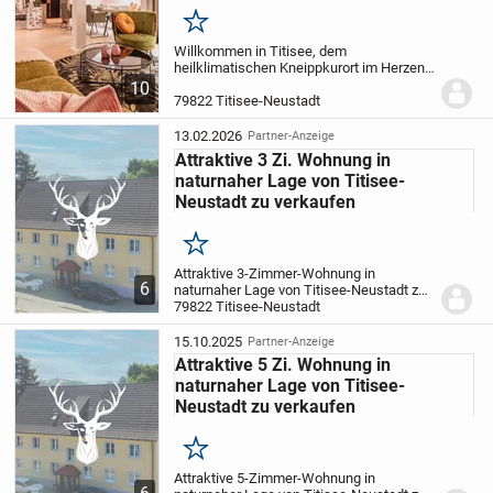
Merken
Willkommen in Titisee, dem
heilklimatischen Kneippkurort im Herzen
des Schwarzwaldes, in einer der
10
beliebtesten Ferienregionen
79822 Titisee-Neustadt
Süddeutschlands. Nur 500 Meter vom See
entfernt stehen traumhafte und...
13.02.2026
Partner-Anzeige
Attraktive 3 Zi. Wohnung in
naturnaher Lage von Titisee-
Neustadt zu verkaufen
Merken
Attraktive 3-Zimmer-Wohnung in
6
naturnaher Lage von Titisee-Neustadt zu
verkaufen
79822 Titisee-Neustadt
Diese gepflegte 3-Zimmer
Eigentumswohnung befindet sich im 1.
Obergeschoss eines Mehrfamilienhauses
15.10.2025
Partner-Anzeige
in beliebter Lage...
Attraktive 5 Zi. Wohnung in
naturnaher Lage von Titisee-
Neustadt zu verkaufen
Merken
Attraktive 5-Zimmer-Wohnung in