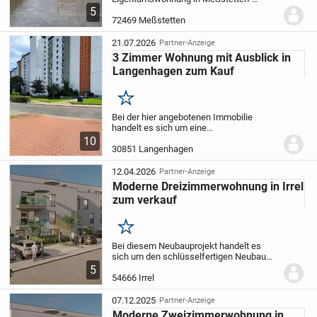
Unterdigisheim, die sich derzeit noch im
5
Bildungsprozess der
72469 Meßstetten
Eigentümergemeinschaft befindet. Die
Teilungserklärung ist in Vorbereitung und
21.07.2026
Partner-Anzeige
die...
3 Zimmer Wohnung mit Ausblick in
Langenhagen zum Kauf
Merken
Bei der hier angebotenen Immobilie
handelt es sich um eine
Eigentumswohnung in einem
10
Mehrfamilienhaus, bestehend aus 52
30851 Langenhagen
Wohneinheiten. Die Wohnung ist in einem
normalen Zustand. Die Wohnung
12.04.2026
Partner-Anzeige
befindet...
Moderne Dreizimmerwohnung in Irrel
zum verkauf
Merken
Bei diesem Neubauprojekt handelt es
sich um den schlüsselfertigen Neubau
von einem Mehrfamilienhaus mit
5
insgesamt 10 Wohnungen in einer ruhigen
54666 Irrel
Lage in Irrel.
Auf einem ca. 930 qm großen
Grundstück...
07.12.2025
Partner-Anzeige
Moderne Zweizimmerwohnung in