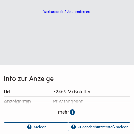
Werbung stört? Jetzt entfernen!
Info zur Anzeige
Ort
72469 Meßstetten
Anzeigen­typ
Privatangebot
Anzeigen­datum
22.03.2025
mehr
Anzeigen­kennung
686d4615
Melden
Jugendschutzverstoß melden
Aufrufe dieser
31