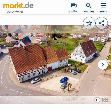
Postfach
suchen
mehr
Meßstetten
Merken
Teile
vorheriges Bild
näch
1
/
2