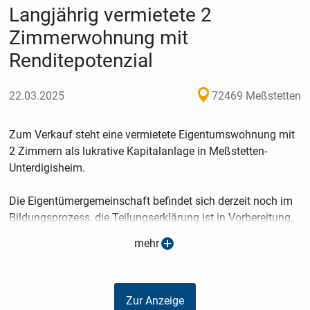
Langjährig vermietete 2
Zimmerwohnung mit
Renditepotenzial
22.03.2025
72469 Meßstetten
Zum Verkauf steht eine vermietete Eigentumswohnung mit
2 Zimmern als lukrative Kapitalanlage in Meßstetten-
Unterdigisheim.
Die Eigentümergemeinschaft befindet sich derzeit noch im
Bildungsprozess, die Teilungserklärung ist in Vorbereitung,
die Abgeschlossenheitsbescheinigung des Baurechtsamtes
mehr
liegt vor.
Auf Kosten der derzeitigen Eigentümer wird die Heiz- und
Zur Anzeige
Warmwasserversorgung noch auf eine Pellet-Anlage