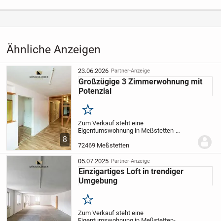
Anzeige
Kategorie
Immobilien
›
Kaufen
›
Wohnungen
Ähnliche Anzeigen
23.06.2026
Partner-Anzeige
Großzügige 3 Zimmerwohnung mit
Potenzial
Merken
Zum Verkauf steht eine
Eigentumswohnung in Meßstetten-
Unterdigisheim, die sich derzeit noch im
8
Bildungsprozess der
72469 Meßstetten
Eigentümergemeinschaft befindet. Die
Teilungserklärung ist in Vorbereitung und
05.07.2025
Partner-Anzeige
die...
Einzigartiges Loft in trendiger
Umgebung
Merken
Zum Verkauf steht eine
Eigentumswohnung in Meßstetten-