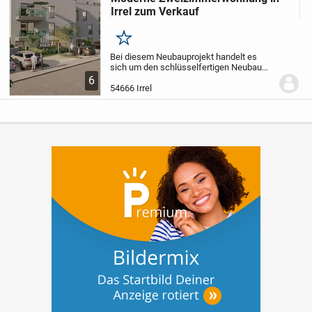
Irrel zum Verkauf
Merken
Bei diesem Neubauprojekt handelt es
sich um den schlüsselfertigen Neubau
von einem Mehrfamilienhaus mit
6
insgesamt 10 Wohnungen in einer ruhigen
54666 Irrel
Lage in Irrel.
Auf einem ca. 930 qm großen
Grundstück...