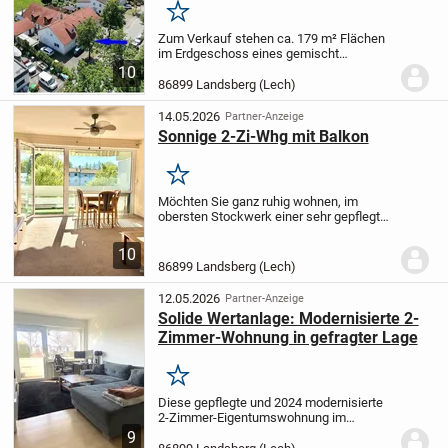
Merken
Zum Verkauf stehen ca. 179 m² Flächen
im Erdgeschoss eines gemischt
genutzten Gebäudes in gefragter Lage
10
von Landsberg am Lech, im beliebten
86899 Landsberg (Lech)
Bereich Landsberg Ost unweit des
Fachmarktzentrums am...
14.05.2026
Partner-Anzeige
Sonnige 2-Zi-Whg mit Balkon
Merken
Möchten Sie ganz ruhig wohnen, im
obersten Stockwerk einer sehr gepflegten
Wohnanlage mit großzügigem Balkon und
freiem Blick auf Bäume und in den
10
Himmel? Und das alles fußläufig zum
86899 Landsberg (Lech)
täglichen Leben...
12.05.2026
Partner-Anzeige
Solide Wertanlage: Modernisierte 2-
Zimmer-Wohnung in gefragter Lage
Merken
Diese gepflegte und 2024 modernisierte
2-Zimmer-Eigentumswohnung im
Hochparterre überzeugt als attraktive
9
Kapitalanlage in zentraler Lage von