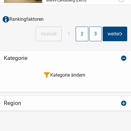
86899 Landsberg (Lech)
Landsberg am Lech. Die ca. 51?m² große
Einheit bietet...
Rankingfaktoren
zurück
1
2
3
weiter
Kategorie
Kategorie ändern
Region