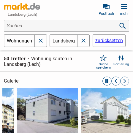
Postfach
mehr
Landsberg (Lech)
Suchen
zurücksetzen
Wohnungen
Landsberg
schließen
schließen
50 Treffer
Wohnung kaufen in
Landsberg (Lech)
Suche
Sortierung
speichern
Galerie
automatische R
zurückblät
weite