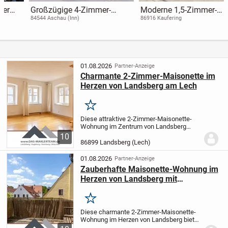
Großzügige 4-Zimmer-
Moderne 1,5-Zimmer-
Eigentumswohnung mit
Wohnung mit großzügiger
84544 Aschau (Inn)
86916 Kaufering
Garage in ruhiger Wohnlage
Dachterrasse in Kaufering
von Aschau-West
01.08.2026
Partner-Anzeige
Charmante 2-Zimmer-Maisonette im
Herzen von Landsberg am Lech
Merken
Diese attraktive 2-Zimmer-Maisonette-
Wohnung im Zentrum von Landsberg
überzeugt mit einem besonderen
10
Wohnkomfort auf zwei Ebenen. Dank der
86899 Landsberg (Lech)
intelligenten Raumaufteilung eignet sich
die Wohnung ideal...
01.08.2026
Partner-Anzeige
Zauberhafte Maisonette-Wohnung im
Herzen von Landsberg mit
Westdachterrasse
Merken
Diese charmante 2-Zimmer-Maisonette-
Wohnung im Herzen von Landsberg bietet
Wohnkomfort auf zwei Ebenen. Die