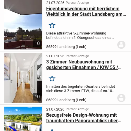
Sondereigentumseinheit bildet....
21.07.2026
Partner-Anzeige
Eigentumswohnung mit herrlichem
Weitblick in der Stadt Landsberg am
Lech
Merken
Diese attraktive 5-Zimmer-Wohnung
befindet sich im 2. Obergeschoss eines
äußerst gepflegten und architektonisch
10
ansprechenden Mehrfamilienhauses aus
86899 Landsberg (Lech)
dem Jahr 1978. Auf einer Wohnfläche von
ca. 122 m²...
21.07.2026
Partner-Anzeige
3 Zimmer-Neubauwohnung mit
gesicherten Einnahmen / KfW 55 /
entgeltliches Wohnrecht / Am
Papierbach
Merken
Inmitten des begehrten Quartiers befindet
sich diese 3-Zimmer-ETW, die auf ca.100
m² Wohnfläche modernes Design und
10
hohen Wohnkomfort vereint. Hochwertige
86899 Landsberg (Lech)
Materialien wie Fliesen in Parkettoptik
sowie...
21.07.2026
Partner-Anzeige
Bezugsfreie Design-Wohnung mit
traumhaftem Panoramablick über
Landsberg und luxuriöser