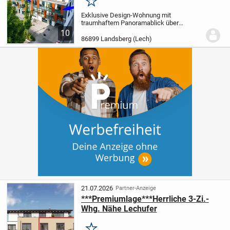
Ausstattung
Merken
Exklusive Design-Wohnung mit
traumhaftem Panoramablick über
Landsberg und luxuriöser
10
Ausstattung!
Diese außergewöhnliche 3-
86899 Landsberg (Lech)
ZKB-Eigentumswohnung vereint
modernes Design, höchste Bauqualität
und eine...
21.07.2026
Partner-Anzeige
***Premiumlage***Herrliche 3-Zi.-
Whg. Nähe Lechufer