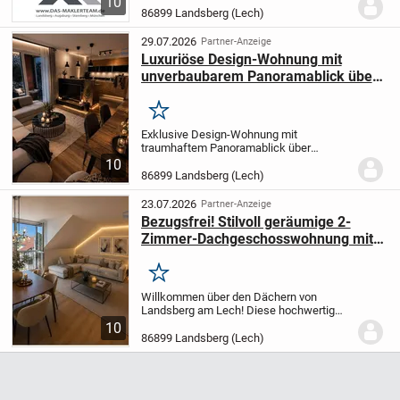
10
durchdachte Raumaufteilung macht sie
86899 Landsberg (Lech)
ideal für Singles, Paare oder
Kapitalanleger, die eine...
29.07.2026
Partner-Anzeige
Luxuriöse Design-Wohnung mit
unverbaubarem Panoramablick über
Landsberg - sofort bezugsfrei
Merken
Exklusive Design-Wohnung mit
traumhaftem Panoramablick über
Landsberg und luxuriöser
10
Ausstattung!
Diese außergewöhnliche 3-
86899 Landsberg (Lech)
ZKB-Eigentumswohnung vereint
modernes Design, höchste Bauqualität
23.07.2026
Partner-Anzeige
und eine...
Bezugsfrei! Stilvoll geräumige 2-
Zimmer-Dachgeschosswohnung mit
herrlichem Alpenfernblick und
Aufzug
Merken
Willkommen über den Dächern von
Landsberg am Lech! Diese hochwertig
renovierte 2-Zimmer-
10
Dachgeschosswohnung vereint
86899 Landsberg (Lech)
modernen Wohnkomfort, eine
hervorragende Infrastruktur und einen
traumhaften...