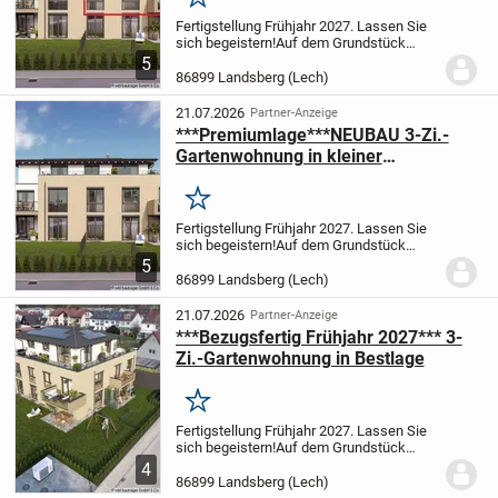
Merken
Fertigstellung Frühjahr 2027. Lassen Sie
sich begeistern!
Auf dem Grundstück
Hopfengartenstraße 17 in Landsberg am
5
Lech wird seit Frühling 2026 ein
86899 Landsberg (Lech)
mehrgeschossiges Mehrfamilienhaus mit
insgesamt 7...
21.07.2026
Partner-Anzeige
***Premiumlage***NEUBAU 3-Zi.-
Gartenwohnung in kleiner
Wohnanlage
Merken
Fertigstellung Frühjahr 2027. Lassen Sie
sich begeistern!
Auf dem Grundstück
Hopfengartenstraße 17 in Landsberg am
5
Lech wird seit Frühling 2026 ein
86899 Landsberg (Lech)
mehrgeschossiges Mehrfamilienhaus mit
insgesamt 7...
21.07.2026
Partner-Anzeige
***Bezugsfertig Frühjahr 2027*** 3-
Zi.-Gartenwohnung in Bestlage
Merken
Fertigstellung Frühjahr 2027. Lassen Sie
sich begeistern!
Auf dem Grundstück
Hopfengartenstraße 17 in Landsberg am
4
Lech wird seit Frühling 2026 ein
86899 Landsberg (Lech)
mehrgeschossiges Mehrfamilienhaus mit