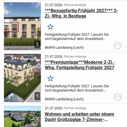
insgesamt 7...
21.07.2026
Partner-Anzeige
***Bezugsfertig Frühjahr 2027*** 3-
Zi.-Whg. in Bestlage
Merken
Fertigstellung Frühjahr 2027. Lassen Sie
sich begeistern!
Auf dem Grundstück
Hopfengartenstraße 17 in Landsberg am
5
Lech wird seit Frühling 2026 ein
86899 Landsberg (Lech)
mehrgeschossiges Mehrfamilienhaus mit
insgesamt 7...
21.07.2026
Partner-Anzeige
***Premiumlage***Moderne 2-Zi.-
Whg. Fertigstellung Frühjahr 2027
Merken
Fertigstellung Frühjahr 2027. Lassen Sie
sich begeistern!
Auf dem Grundstück
Hopfengartenstraße 17 in Landsberg am
5
Lech wird seit Frühling 2026 ein
86899 Landsberg (Lech)
mehrgeschossiges Mehrfamilienhaus mit
insgesamt 7...
21.07.2026
Partner-Anzeige
Wohnen und arbeiten unter einem
Dach! Großzügige 7-Zimmer-
Wohnung mit Gewerbemöglichkeiten