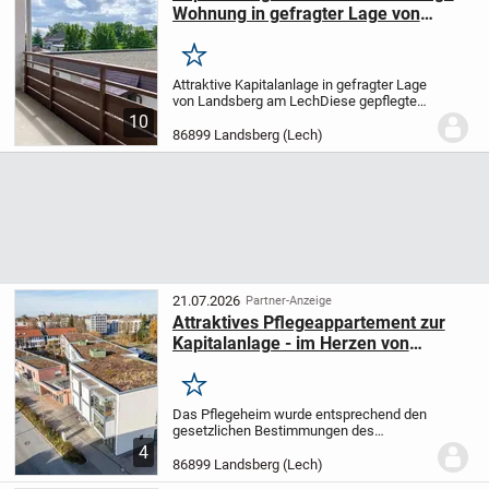
Wohnung in gefragter Lage von
Landsberg
Merken
Attraktive Kapitalanlage in gefragter Lage
von Landsberg am Lech
Diese gepflegte
1-Zimmer-Eigentumswohnung mit ca. 42
10
m² Wohnfläche bietet eine hervorragende
86899 Landsberg (Lech)
Gelegenheit für Kapitalanleger, die in...
21.07.2026
Partner-Anzeige
Attraktives Pflegeappartement zur
Kapitalanlage - im Herzen von
Landsberg am Lech!
Merken
Das Pflegeheim wurde entsprechend den
gesetzlichen Bestimmungen des
Wohnungseigentumsgesetzes in
4
Sondereigentumseinheiten aufgeteilt,
86899 Landsberg (Lech)
wobei jedes Pflegeappartement eine