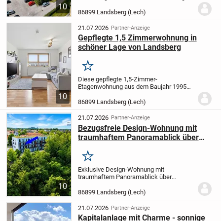
renovierte 2-Zimmer-
10
Dachgeschosswohnung vereint
86899 Landsberg (Lech)
modernen Wohnkomfort, eine
hervorragende Infrastruktur und einen
21.07.2026
Partner-Anzeige
traumhaften...
Gepflegte 1,5 Zimmerwohnung in
schöner Lage von Landsberg
Merken
Diese gepflegte 1,5-Zimmer-
Etagenwohnung aus dem Baujahr 1995
verbindet ein angenehm ruhiges
10
Wohngefühl mit einem klar strukturierten
86899 Landsberg (Lech)
Grundriss und einer Größe, die sich im
Alltag leicht und effizient...
21.07.2026
Partner-Anzeige
Bezugsfreie Design-Wohnung mit
traumhaftem Panoramablick über
Landsberg und luxuriöser
Ausstattung
Merken
Exklusive Design-Wohnung mit
traumhaftem Panoramablick über
Landsberg und luxuriöser
10
Ausstattung!
Diese außergewöhnliche 3-
86899 Landsberg (Lech)
ZKB-Eigentumswohnung vereint
modernes Design, höchste Bauqualität
21.07.2026
Partner-Anzeige
und eine...
Kapitalanlage mit Charme - sonnige