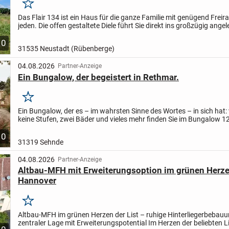
Merken
Das Flair 134 ist ein Haus für die ganze Familie mit genügend Freir
jeden. Die offen gestaltete Diele führt Sie direkt ins großzügig angel
sonnendurchflutete Wohnzimmer mit gemütlicher...
10
31535 Neustadt (Rübenberge)
04.08.2026
Partner-Anzeige
Ein Bungalow, der begeistert in Rethmar.
Merken
Ein Bungalow, der es – im wahrsten Sinne des Wortes – in sich hat: v
keine Stufen, zwei Bäder und vieles mehr finden Sie im Bungalow 1
der klugen Raumaufteilung kann der Bereich...
10
31319 Sehnde
04.08.2026
Partner-Anzeige
Altbau-MFH mit Erweiterungsoption im grünen Herzen
Hannover
Merken
Altbau-MFH im grünen Herzen der List – ruhige Hinterliegerbebauu
zentraler Lage mit Erweiterungspotential Im Herzen der beliebten L