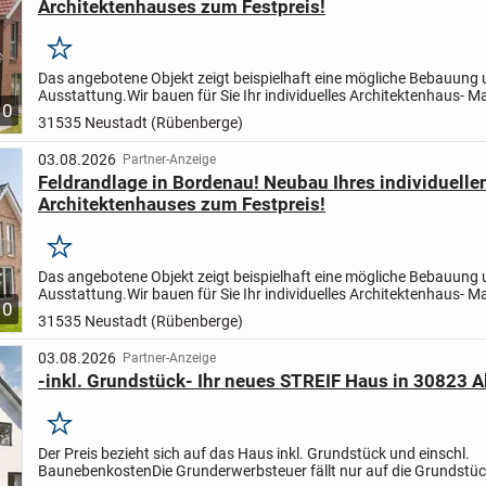
Architektenhauses zum Festpreis!
Merken
Das angebotene Objekt zeigt beispielhaft eine mögliche Bebauung
Ausstattung.
Wir bauen für Sie Ihr individuelles Architektenhaus
- Ma
10
auf Stein. Grundsolide.
- zum garantierten...
31535 Neustadt (Rübenberge)
03.08.2026
Partner-Anzeige
Feldrandlage in Bordenau! Neubau Ihres individuelle
Architektenhauses zum Festpreis!
Merken
Das angebotene Objekt zeigt beispielhaft eine mögliche Bebauung
Ausstattung.
Wir bauen für Sie Ihr individuelles Architektenhaus
- Ma
10
auf Stein. Grundsolide.
- zum garantierten...
31535 Neustadt (Rübenberge)
03.08.2026
Partner-Anzeige
-inkl. Grundstück- Ihr neues STREIF Haus in 30823 A
Merken
Der Preis bezieht sich auf das Haus inkl. Grundstück und einschl.
Baunebenkosten
Die Grunderwerbsteuer fällt nur auf die Grundstü