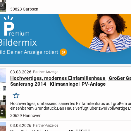
an
Herzlich willkommen bei STREIF, Ihrem zuverlässigen...
7
30823 Garbsen
03.08.2026
Partner-Anzeige
Hochwertiges, modernes Einfamilienhaus | Großer Ga
Sanierung 2014 | Klimaanlage | PV-Anlage
Merken
Hochwertiges, umfassend saniertes Einfamilienhaus auf großem u
einsehbarem Grundstück.
Das Haus verfügt über zwei vollwertige 
10
ist voll unterkellert. Klimaanlage im Wohn-/Esszimmer...
30629 Hannover
03.08.2026
Partner-Anzeige