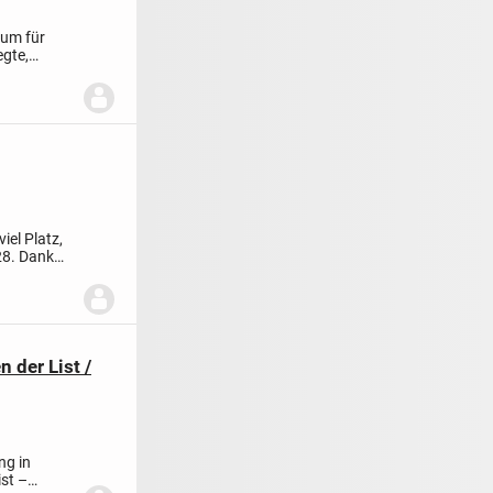
aum für
egte,
iel Platz,
28. Dank
 der List /
ng in
ist –