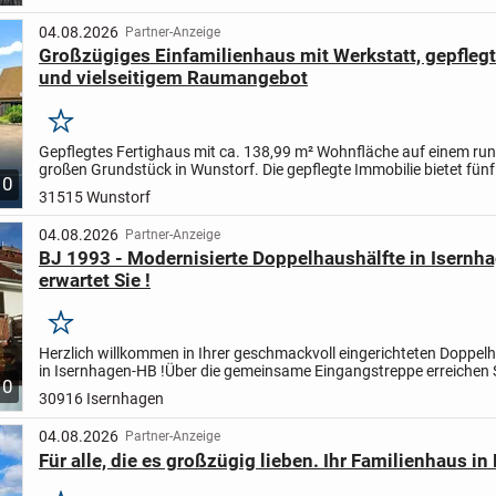
04.08.2026
Partner-Anzeige
Großzügiges Einfamilienhaus mit Werkstatt, gepfleg
und vielseitigem Raumangebot
Merken
Gepflegtes Fertighaus mit ca. 138,99 m² Wohnfläche auf einem ru
großen Grundstück in Wunstorf. Die gepflegte Immobilie bietet fün
10
vier Schlafzimmer, drei Badezimmer, Gäste-WC, Kamin,...
31515 Wunstorf
04.08.2026
Partner-Anzeige
BJ 1993 - Modernisierte Doppelhaushälfte in Isern
erwartet Sie !
Merken
Herzlich willkommen in Ihrer geschmackvoll eingerichteten Doppel
in Isernhagen-HB !
Über die gemeinsame Eingangstreppe erreichen S
10
neues Zuhause. Sobald man das Haus betritt, empfängt...
30916 Isernhagen
04.08.2026
Partner-Anzeige
Für alle, die es großzügig lieben. Ihr Familienhaus in