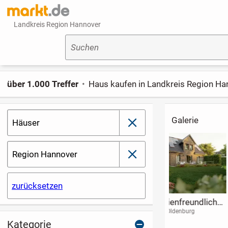
Landkreis Region Hannover
Suchen
über 1.000 Treffer
Haus kaufen in Landkreis Region Ha
Galerie
Häuser
schließen
Region Hannover
schließen
zurücksetzen
Ihr
Neubauprojekt in
Einfamilienha
maßgeschneidertes
Beverstedt -
Garten und
31515 Wunstorf
27616 Beverstedt
28865 Lilienthal
Doppelhaus am
Modernes Flair 125
massivem
Kategorie