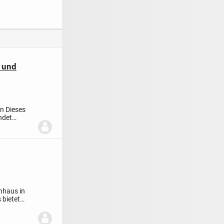
zoptimierung
Grundstück!
super gepflegt !!! 2-
erhaft
Parteien-Wohnhaus
etzt: Das
in toller Lage von
1 von allkauf
Barßel - gut
vermietet! K.P. 2
 und
n Dieses
ndet
enhaus in
 bietet