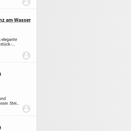
anz am Wasser
 elegante
stück -
n
 und
ssiv. Stein
n