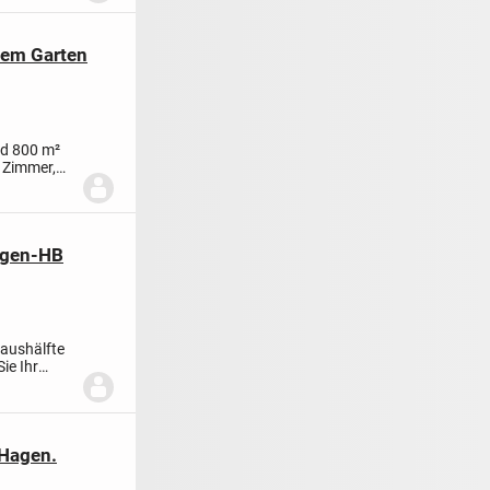
tem Garten
nd 800 m²
f Zimmer,
hagen-HB
haushälfte
ie Ihr
 Hagen.