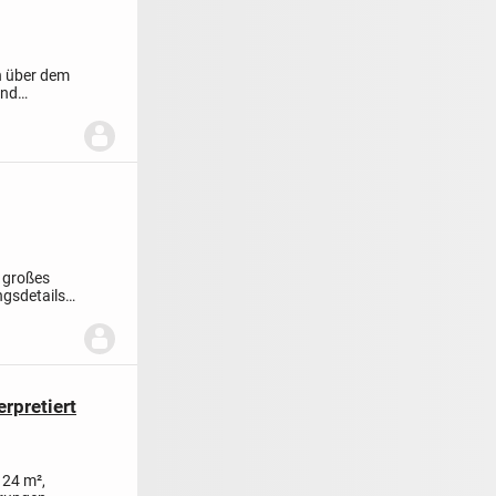
ch über dem
und
n großes
gsdetails.
rpretiert
124 m²,