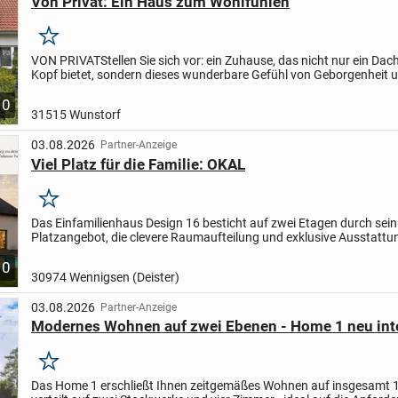
Von Privat: Ein Haus zum Wohlfühlen
Merken
VON PRIVAT
Stellen Sie sich vor: ein Zuhause, das nicht nur ein Da
Kopf bietet, sondern dieses wunderbare Gefühl von Geborgenheit 
Wohlbefinden vermittelt.
Dieses liebevoll sanierte...
10
31515 Wunstorf
03.08.2026
Partner-Anzeige
Viel Platz für die Familie: OKAL
Merken
Das Einfamilienhaus Design 16 besticht auf zwei Etagen durch sei
Platzangebot, die clevere Raumaufteilung und exklusive Ausstattun
Vom Eingang im Erdgeschoss führt ein langer Flur...
10
30974 Wennigsen (Deister)
03.08.2026
Partner-Anzeige
Modernes Wohnen auf zwei Ebenen - Home 1 neu inte
Merken
Das Home 1 erschließt Ihnen zeitgemäßes Wohnen auf insgesamt 