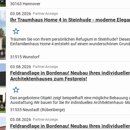
10
zentral, urban und mitten drin im Hannoveraner Stadtteille...
30163 Hannover
03.08.2026
Partner-Anzeige
Ihr Traumhaus Home 4 in Steinhude - moderne Eleg
Merken
Träumen Sie von Ihrem persönlichen Refugium in Steinhude? Dieses
Einfamilienhaus Home 4 entsteht auf einem wunderschönen Grund
zentral gelegen und gleichzeitig wohltuend ruhig....
8
31515 Wunstorf
03.08.2026
Partner-Anzeige
Feldrandlage in Bordenau! Neubau Ihres individuelle
Architektenhauses zum Festpreis!
Merken
Das angebotene Objekt zeigt beispielhaft eine mögliche Bebauung
Ausstattung.
Wir bauen für Sie Ihr individuelles Architektenhaus
- Ma
10
auf Stein. Grundsolide.
- zum garantierten...
31535 Neustadt (Rübenberge)
03.08.2026
Partner-Anzeige
Feldrandlage in Bordenau! Neubau Ihres individuelle