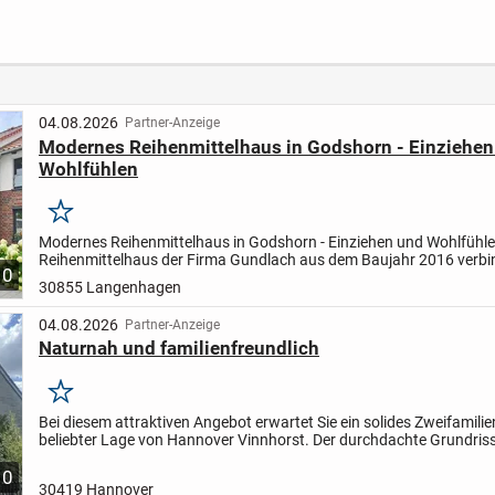
e
Parteienhaus in
Dahlenburg-
.Plat
gefragter Wohnlage
Lemgrabe!
meist
in Wilhelmshaven
umges
Heppens
Home 
04.08.2026
Partner-Anzeige
Modernes Reihenmittelhaus in Godshorn - Einziehen
Wohlfühlen
Merken
Modernes Reihenmittelhaus in Godshorn - Einziehen und Wohlfühle
Reihenmittelhaus der Firma Gundlach aus dem Baujahr 2016 verbi
10
modernes Wohnen mit hoher Wohnqualität. Auf ca. 114 m²...
30855 Langenhagen
04.08.2026
Partner-Anzeige
Naturnah und familienfreundlich
Merken
Bei diesem attraktiven Angebot erwartet Sie ein solides Zweifamili
beliebter Lage von Hannover Vinnhorst. Der durchdachte Grundriss
Ihnen im Erdgeschoss neben dem Wohnzimmer noch zwei...
10
30419 Hannover