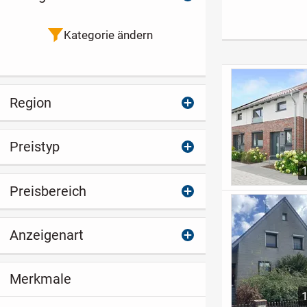
Steinhuder Meer
für Singles
Nebengebäud
Kategorie ändern
Region
Preistyp
Preisbereich
Anzeigenart
Merkmale