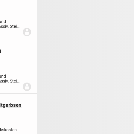
 und
ssiv. Stein
n
 und
ssiv. Stein
ltgarbsen
ckskosten