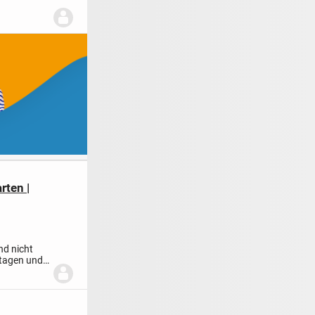
rten |
nd nicht
Etagen und