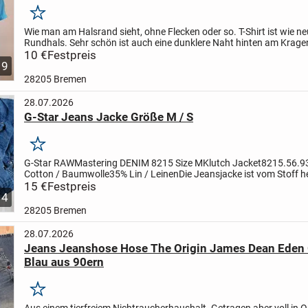
Merken
Wie man am Halsrand sieht, ohne Flecken oder so. T-Shirt ist wie ne
Rundhals. Sehr schön ist auch eine dunklere Naht hinten am Krage
noch auf der Schulter verläuft. 100% Baumwolle. Sehr...
10 €
Festpreis
9
28205 Bremen
28.07.2026
G-Star Jeans Jacke Größe M / S
Merken
G-Star RAWMastering DENIM 8215 Size MKlutch Jacket8215.56.
Cotton / Baumwolle35% Lin / LeinenDie Jeansjacke ist vom Stoff he
Hemd vom Schnitt wie eine Jacke. Das macht sie ideal für den...
15 €
Festpreis
4
28205 Bremen
28.07.2026
Jeans Jeanshose Hose The Origin James Dean Eden
Blau aus 90ern
Merken
Aus einem tierfreiem Nichtraucherhaushalt. Getragen aber voll in O