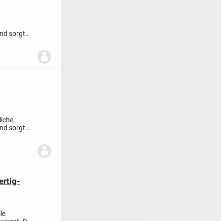
nd sorgt
liche
nd sorgt
rtig-
le