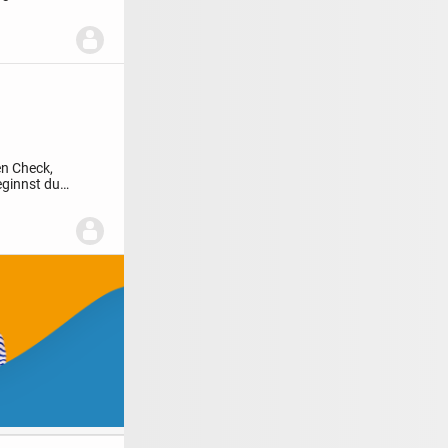
en Check,
eginnst du