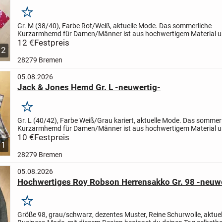
Merken
Gr. M (38/40), Farbe Rot/Weiß, aktuelle Mode. Das sommerliche
Kurzarmhemd für Damen/Männer ist aus hochwertigem Material u
für ein Plus an Tragekomfort, ein Hingucker für die Freizeit. Mit...
12 €
Festpreis
2
28279 Bremen
05.08.2026
Jack & Jones Hemd Gr. L -neuwertig-
Merken
Gr. L (40/42), Farbe Weiß/Grau kariert, aktuelle Mode. Das sommer
Kurzarmhemd für Damen/Männer ist aus hochwertigem Material u
für ein Plus an Tragekomfort, ein Hingucker für die...
10 €
Festpreis
1
28279 Bremen
05.08.2026
Hochwertiges Roy Robson Herrensakko Gr. 98 -neuwe
Merken
Größe 98, grau/schwarz, dezentes Muster, Reine Schurwolle, aktuel