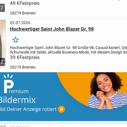
deinen Tag selbstbewusst. Das Sakko für Männer ist aus...
49 €
Festpreis
2
28279 Bremen
03.07.2026
Hochwertiger Saint John Blazer Gr. 98
Merken
Hochwertiger Saint John Blazer Gr. 98
Größe 98, Casual kariert, Gl
Schurwolle mit Seide, aktuelle Business-Mode, mit diesem Design b
deinen Tag selbstbewusst. Das Sakko für Männer...
39 €
Festpreis
2
28279 Bremen