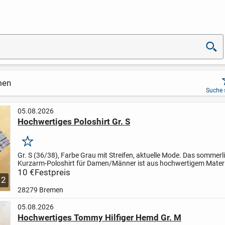
men
Suche 
05.08.2026
Hochwertiges Poloshirt Gr. S
Merken
Gr. S (36/38), Farbe Grau mit Streifen, aktuelle Mode. Das sommerl
Kurzarm-Poloshirt für Damen/Männer ist aus hochwertigem Mater
sorgt für ein Plus an Tragekomfort, ein Hingucker für die...
10 €
Festpreis
2
28279 Bremen
05.08.2026
Hochwertiges Tommy Hilfiger Hemd Gr. M