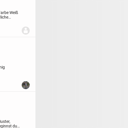
Farbe Weiß
liche
nig
uster,
eginnst du