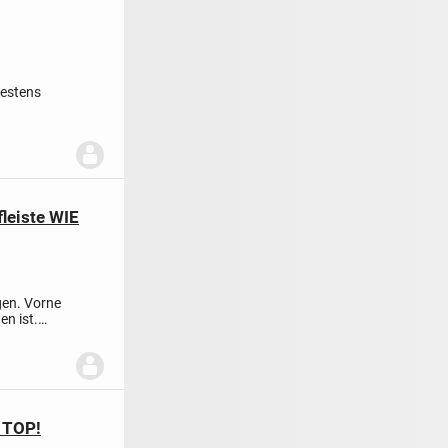
bestens
leiste WIE
gen. Vorne
n ist.
c TOP!