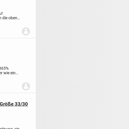
u!
n die oben
9365%
r wie ein
 Größe 33/30
rdnung, ein