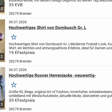
Business-Mode, mit diesem Design beginnst du deinen Tag selbstb
Sakko für Männer ist aus hochwertigem Material und sorgt...
35 €
VB
3
28279 Bremen
30.07.2026
Hochwertiges Shirt von Dornbusch Gr. L
Merken
Hochwertiges Shirt von Dornbusch Gr. L
Moderner Freizeit-Look, K
Shirt, ein leichtes und atmungsaktives Erlebnis, ideal für Damen un
um an heißen Sommertagen kühl und trocken zu...
19 €
Festpreis
2
28279 Bremen
30.07.2026
Hochwertige Rosner Herrenjacke -neuwertig-
Merken
Größe 50, Beige, original Art of Fashion, Innenfutter, windabweisen
schließend mit Windschutzleiste, aktuelle Mode, überziehen und gu
mit diesem Design beginnst du deinen Tag...
35 €
Festpreis
3
28279 Bremen