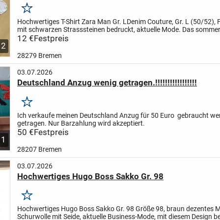
Merken
Hochwertiges T-Shirt Zara Man Gr. L
Denim Couture, Gr. L (50/52), 
mit schwarzen Strasssteinen bedruckt, aktuelle Mode. Das sommer
Kurzarm-Shirt für Damen/Männer ist aus hochwertigem...
12 €
Festpreis
2
28279 Bremen
03.07.2026
Deutschland Anzug wenig getragen.!!!!!!!!!!!!!!!!!
Merken
Ich verkaufe meinen Deutschland Anzug für 50 Euro gebraucht we
getragen. Nur Barzahlung wird akzeptiert.
50 €
Festpreis
1
28207 Bremen
03.07.2026
Hochwertiges Hugo Boss Sakko Gr. 98
Merken
Hochwertiges Hugo Boss Sakko Gr. 98
Größe 98, braun dezentes M
Schurwolle mit Seide, aktuelle Business-Mode, mit diesem Design b