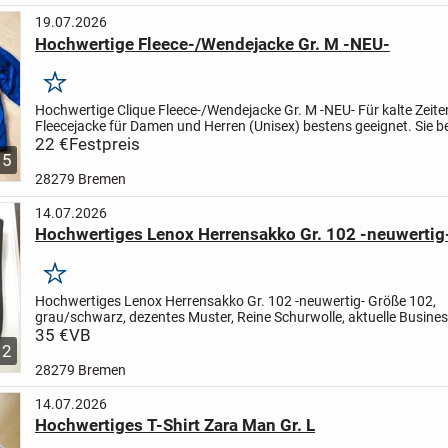
19.07.2026
Hochwertige Fleece-/Wendejacke Gr. M -NEU-
Merken
Hochwertige Clique Fleece-/Wendejacke Gr. M -NEU-
Für kalte Zeiten
Fleecejacke für Damen und Herren (Unisex) bestens geeignet. Sie be
Außentaschen mit Klettverschlüssen und 2...
22 €
Festpreis
5
28279 Bremen
14.07.2026
Hochwertiges Lenox Herrensakko Gr. 102 -neuwertig
Merken
Hochwertiges Lenox Herrensakko Gr. 102 -neuwertig-
Größe 102,
grau/schwarz, dezentes Muster, Reine Schurwolle, aktuelle Busine
mit diesem Design beginnst du deinen Tag selbstbewusst. Das...
35 €
VB
2
28279 Bremen
14.07.2026
Hochwertiges T-Shirt Zara Man Gr. L