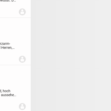
ewusst. Das
urzarm-
d Herren,
d, hoch
t aussehen,