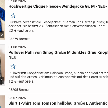
05.08.2026
Hochwertige Clique Fleece-/Wendejacke Gr. M -NEU-
Merken
Für kalte Zeiten ist die Fleecejacke für Damen und Herren (Unisex) 
geeignet. Sie besitzt 2 Außentaschen mit Klettverschlüssen und 2
Innentaschen, waschbar, eine hochwertige, funktionale und...
22 €
Festpreis
5
28279 Bremen
01.08.2026
Pullover Pulli von Smog Größe M dunkles Grau Knopf
NEU
Merken
Pullover mit Knopfleiste am Hals von Smog, nur ein paar Mal getra
und auf den Armen Strickmuster. Zustand wie auf den Fotos zu sehe
4
Keine Löcher oder Risse. Aus einem tierfreiem...
12 €
Festpreis
28205 Bremen
28.07.2026
Shirt T-Shirt Tom Tomson hellblau Größe L Authenti