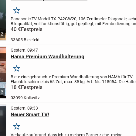
Merken
Panasonic TV Modell TX-P42GW20, 106 Zentimeter Diagonale, sehr
Bildqualität, voll funktionsfähig, gut gepflegt, mit Fernbedienung u
Antennenkabel - bitte Abholung in Bielefeld
40 €
Festpreis
2
33605 Bielefeld
Gestern, 09:47
Hama Premium Wandhalterung
Merken
Biete eine gebrauchte Premium-Wandhalterung von HAMA für TV-
Flachbildschirme bis 65 Zoll, max. 35 kg, Art.-Nr.: 118054. Die Halt
ermöglicht das TV-Gerät zu neigen, hat eine eingebaute Wasserwaa
18 €
Festpreis
3
03099 Kolkwitz
Gestern, 09:33
Neuer Smart TV!
Merken
Verkaufe aufgrund, dass ich zu meinem Parner ziehe- meine