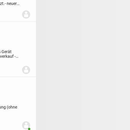
zt.
- neuer
s Gerät
verkauf -
kung (ohne
Benutzer ist online