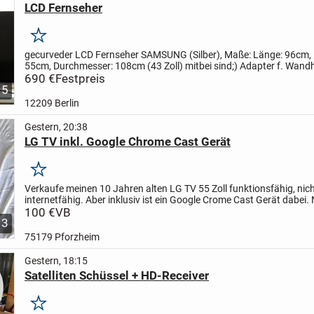
LCD Fernseher
Merken
gecurveder LCD Fernseher SAMSUNG (Silber),
Maße: Länge: 96cm,
55cm, Durchmesser: 108cm (43 Zoll)
mitbei sind;) Adapter f. Wand
(4 Stück), Kabelführung, CI- Kartenadapter
690 €
Festpreis
Component/AV...
5
12209 Berlin
Gestern, 20:38
LG TV inkl. Google Chrome Cast Gerät
Merken
Verkaufe meinen 10 Jahren alten LG TV 55 Zoll funktionsfähig, nic
internetfähig. Aber inklusiv ist ein Google Crome Cast Gerät dabei. 
Selbstabholer.
100 €
VB
3
75179 Pforzheim
Gestern, 18:15
Satelliten Schüssel + HD-Receiver
Merken