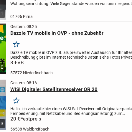
Wohungseinrichtung.
Viele Gegenstände wurden von uns nie genut
Smart TV
- funktioniert einwandfrei, ohne Kratzer .....
- Bringe...
1
01796 Pirna
Gestern, 08:25
Dazzle TV mobile in OVP - ohne Zubehör
Merken
Dazzle TV mobile in OVP
z.B. als preiswerter Austausch für Ihr alte
Beschreibung gibts im Internet
technische Daten siehe Fotos
Privat
„Die Ware wird unter Ausschluss jeglicher...
8 €
VB
10
57572 Niederfischbach
Gestern, 08:16
WISI Digitaler Satellitenreceiver OR 20
Merken
Hallo,
ich verkaufe hier einen WISI Sat-Receiver mit Originalverpac
Fernbedienung, mit Netzkabel und Bedienungsanleitung) zum
Schnäppchenpreis. Weitere Infos finden Sie in den Fotos. Der...
20 €
Festpreis
3
56588 Waldbreitbach