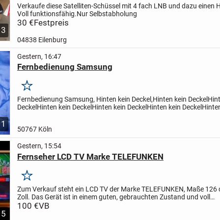
Verkaufe diese Satelliten-Schüssel mit 4 fach LNB und dazu einen 
Voll funktionsfähig.
Nur Selbstabholung
30 €
Festpreis
3
04838 Eilenburg
Gestern, 16:47
Fernbedienung Samsung
Merken
Fernbedienung Samsung,
Hinten kein Deckel,Hinten kein DeckelHin
DeckelHinten kein DeckelHinten kein DeckelHinten kein DeckelHinte
DeckelHinten kein DeckelHinten kein DeckelHinten kein...
1
50767 Köln
Gestern, 15:54
Fernseher LCD TV Marke TELEFUNKEN
Merken
Zum Verkauf steht ein LCD TV der Marke TELEFUNKEN, Maße 126 
Zoll.
Das Gerät ist in einem guten, gebrauchten Zustand und voll
funktionsfähig.
100 €
VB
Wir sind ein Nichtraucherhaushalt.
Abholung...
5