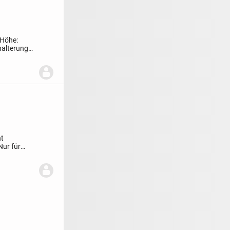
 Höhe:
halterung
ht
Nur für