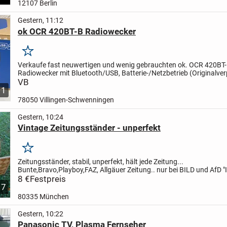
12107 Berlin
Gestern, 11:12
ok OCR 420BT-B Radiowecker
Merken
Verkaufe fast neuwertigen und wenig gebrauchten ok. OCR 420BT
Radiowecker mit Bluetooth/USB, Batterie-/Netzbetrieb (Originalve
leider nicht mehr vorhanden) voll funktionsfähig, gegen...
VB
1
78050 Villingen-Schwenningen
Gestern, 10:24
Vintage Zeitungsständer - unperfekt
Merken
Zeitungsständer, stabil, unperfekt, hält jede Zeitung...
Bunte,Bravo,Playboy,FAZ, Allgäuer Zeitung.. nur bei BILD und AfD "
Blätter" zickt er etwas... aber das ist ja normal..Besichtigung...
8 €
Festpreis
7
80335 München
Gestern, 10:22
Panasonic TV, Plasma Fernseher