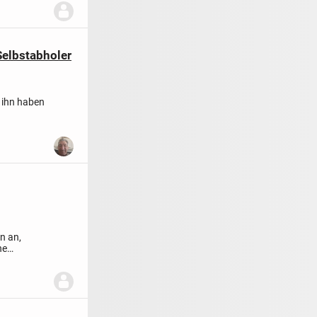
Selbstabholer
r ihn haben
n an,
ne