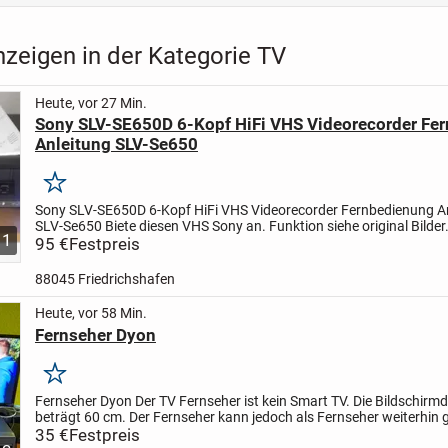
zeigen in der Kategorie TV
Heute, vor 27 Min.
Sony SLV-SE650D 6-Kopf HiFi VHS Videorecorder Fe
Anleitung SLV-Se650
Merken
Sony SLV-SE650D 6-Kopf HiFi VHS Videorecorder Fernbedienung A
SLV-Se650
Biete diesen VHS Sony an.
Funktion siehe original Bilder
11
Ferbedienung+Anleitung
95 €
Festpreis
Vor/Zurückspulen geht sehr schnell...
88045 Friedrichshafen
Heute, vor 58 Min.
Fernseher Dyon
Merken
Fernseher Dyon
Der TV Fernseher ist kein Smart TV. Die Bildschirm
beträgt 60 cm. Der Fernseher kann jedoch als Fernseher weiterhin 
werden. Der Fernseher kann auch als Bildschirm für...
35 €
Festpreis