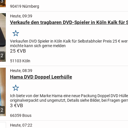
3
90419 Nürnberg
Heute, 09:39
Verkaufe den tragbaren DVD-Spieler in Köln Kalk für 
Merken
Verkaufen DVD Spieler in Köln Kalk für Selbstabholer Preis 25 € we
möchte kann sich gerne melden
25 €
VB
2
51103 Köln
Heute, 08:39
Hama DVD Doppel Leerhülle
Merken
Ich biete von der Marke Hama eine neue Packung Doppel DVD Hülle
originalverpackt und ungenutzt, Details siehe Bilder, bei Fragen ger
schreiben
3 €
VB
2
66359 Bous
Heute, 07:22