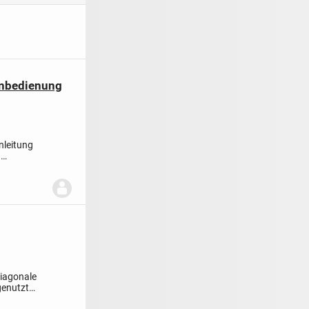
rnbedienung
nleitung
.
diagonale
genutzt