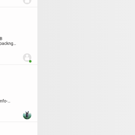
-B
rpackng
Benutzer ist online
Info-