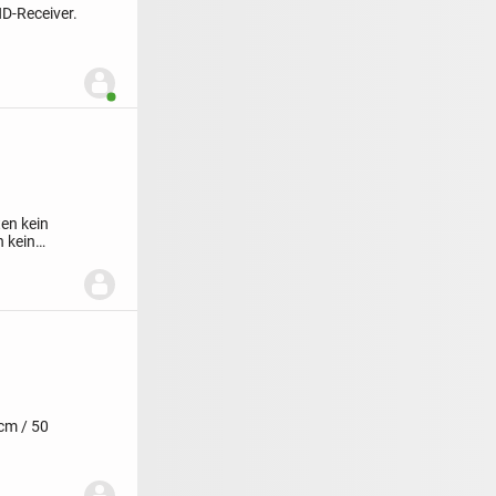
HD-Receiver.
Benutzer ist online
ten kein
n kein
cm / 50