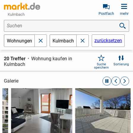
Postfach
mehr
Kulmbach
Suchen
zurücksetzen
Wohnungen
Kulmbach
schließen
schließen
20 Treffer
Wohnung kaufen in
Kulmbach
Suche
Sortierung
speichern
Galerie
automatische R
zurückblät
weite