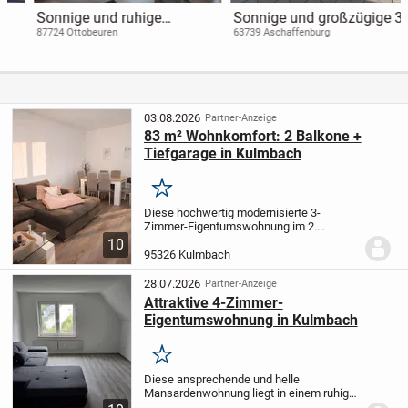
Sonnige und ruhige
Sonnige und großzügige 3
Dachgeschoss-Wohnung in
Zimmer-ETW mit großem
87724 Ottobeuren
63739 Aschaffenburg
kleiner Wohneinheit !
Balkon im Godelsberg
03.08.2026
Partner-Anzeige
83 m² Wohnkomfort: 2 Balkone +
Tiefgarage in Kulmbach
Merken
Diese hochwertig modernisierte 3-
Zimmer-Eigentumswohnung im 2.
Obergeschoss eines gepflegten
10
Mehrfamilienhauses mit nur sechs
95326 Kulmbach
Wohneinheiten verbindet modernes
Wohnen mit hoher Lebensqualität. Auf
28.07.2026
Partner-Anzeige
rund...
Attraktive 4-Zimmer-
Eigentumswohnung in Kulmbach
Merken
Diese ansprechende und helle
Mansardenwohnung liegt in einem ruhig
gelegenen Mehrfamilienhaus in