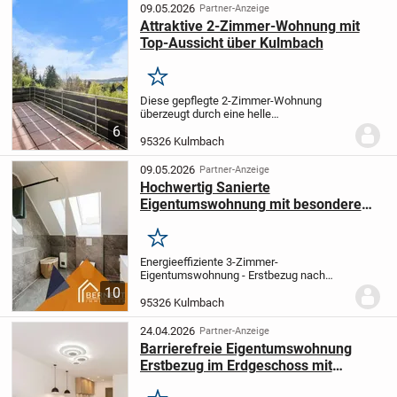
zweiten...
09.05.2026
Partner-Anzeige
Attraktive 2-Zimmer-Wohnung mit
Top-Aussicht über Kulmbach
Merken
Diese gepflegte 2-Zimmer-Wohnung
überzeugt durch eine helle
Wohnatmosphäre und eine durchdachte
6
Raumaufteilung. Große Fenster sorgen
95326 Kulmbach
für viel Licht und ein angenehmes
Wohngefühl.
Das Wohnzimmer bildet...
09.05.2026
Partner-Anzeige
Hochwertig Sanierte
Eigentumswohnung mit besonderem
Wohnambiente, Erstbezug, A+
Energieeffiziente
Merken
Energieeffiziente 3-Zimmer-
Eigentumswohnung - Erstbezug nach
Sanierung mit besonderem
10
Raumgefühl
Diese im Jahr 2026
95326 Kulmbach
umfassend sanierte 3-Zimmer-Wohnung
im 2. Obergeschoss überzeugt durch
24.04.2026
Partner-Anzeige
ihre...
Barrierefreie Eigentumswohnung
Erstbezug im Erdgeschoss mit
Energieeffizienz A+