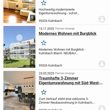
Merken
Hochwertig modernisierte
Eigentumswohnung - sofort
verfügbar
Dieses hochwertig
9
ausgestattete 1-Zimmer-Apartment
95326 Kulmbach
befindet sich in einem gepflegten
Mehrfamilienhaus aus dem Jahr 1984
15.11.2025
Partner-Anzeige
und überzeugt...
Modernes Wohnen mit Burgblick
Merken
Modernes Wohnen mit Burgblick -
Kulmbach Blaich
. NEUBAU-
Eigentumswohnanlage bestehend aus 2
Wohnhäusern
. 24 Wohnungen 1- bis 3-
4
Zimmer-Wohnungen mit moderner
95326 Kulmbach
Architektur und durchdachten
Wohnungsgr...
23.03.2025
Partner-Anzeige
Traumhafte 3-Zimmer
Eigentumswohnung mit Süd-West-
Balkon in Kulmbach
Merken
Zum Verkauf steht eine exklusive 3-
Zimmer-Neubauwohnung in Kulmbach,
welche im Jahr 2022-2023 erbaut wurde.
6
Die lichtdurchflutete Wohnung befindet