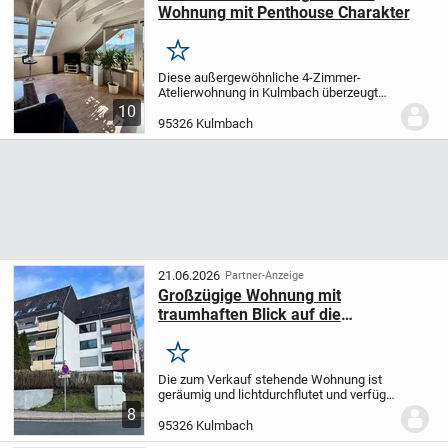
Wohnung mit Penthouse Charakter
Merken
Diese außergewöhnliche 4-Zimmer-
Atelierwohnung in Kulmbach überzeugt
durch ihren individuellen Charakter, eine
10
offene Architektur und ein Wohngefühl,
95326 Kulmbach
das deutlich über eine klassische
Dachgeschosswohn...
21.06.2026
Partner-Anzeige
Großzügige Wohnung mit
traumhaften Blick auf die
Plassenburg!
Merken
Die zum Verkauf stehende Wohnung ist
geräumig und lichtdurchflutet und verfügt
über eine Wohnfläche von 121m². Das
8
Gebäude wurde im Jahr 1980 erbaut und
95326 Kulmbach
die Wohnung befindet sich auf der