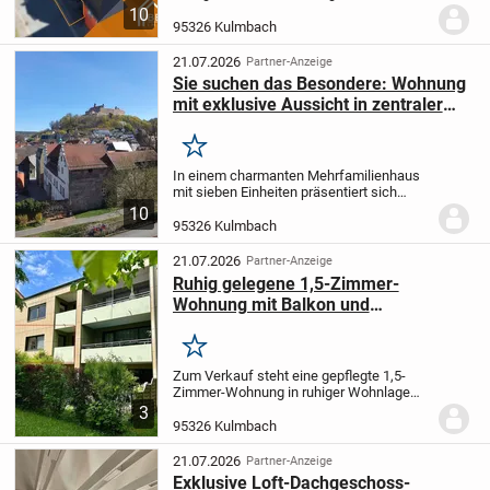
Sanierung mit hochwertiger
10
Ausstattung
Diese im Jahr 2026
95326 Kulmbach
umfassend sanierte 3-Zimmer-Wohnung
im Obergeschoss überzeugt durch eine...
21.07.2026
Partner-Anzeige
Sie suchen das Besondere: Wohnung
mit exklusive Aussicht in zentraler
Lage in Kulmbach
Merken
In einem charmanten Mehrfamilienhaus
mit sieben Einheiten präsentiert sich
diese ansprechende 2 Zimmer-Wohnung
10
im 2. Obergeschoss mit Blick über die
95326 Kulmbach
Kulmbacher Altstadt und zur Plassenburg.
Hier...
21.07.2026
Partner-Anzeige
Ruhig gelegene 1,5-Zimmer-
Wohnung mit Balkon und
Tiefgaragenstellplatz
Merken
Zum Verkauf steht eine gepflegte 1,5-
Zimmer-Wohnung in ruhiger Wohnlage
von Kulmbach-Siedlung. Die Wohnung
3
eignet sich ideal für Singles, Pendler,
95326 Kulmbach
Kapitalanleger oder Senioren und
überzeugt durch eine...
21.07.2026
Partner-Anzeige
Exklusive Loft-Dachgeschoss-