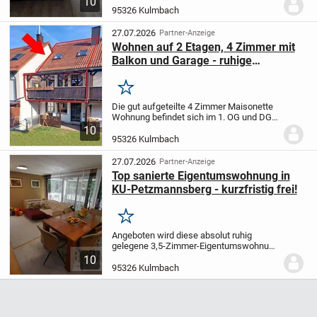
10
Kulmbach mit insgesamt vier
95326 Kulmbach
Wohneinheiten. Vom Flur gelangt man
direkt in die Küche mit Einbauküche...
27.07.2026
Partner-Anzeige
Wohnen auf 2 Etagen, 4 Zimmer mit
Balkon und Garage - ruhige
Wohnlage!
Merken
Die gut aufgeteilte 4 Zimmer Maisonette
Wohnung befindet sich im 1. OG und DG
in einer gepflegten Wohnanlage.
Zu der
10
Wohnungseigentümergemeinschaft
95326 Kulmbach
gehören 2 Häuser mit je 4 Parteien.
Der
Zugang...
27.07.2026
Partner-Anzeige
Top sanierte Eigentumswohnung in
KU-Petzmannsberg - kurzfristig frei!
Merken
Angeboten wird diese absolut ruhig
gelegene 3,5-Zimmer-Eigentumswohnung
im Kulmbacher Stadtteil Petzmannsberg.
10
Die Wohnung befindet sich im dritten
95326 Kulmbach
Stock einer imposanten Wohnanlage,
welche aufgrund...