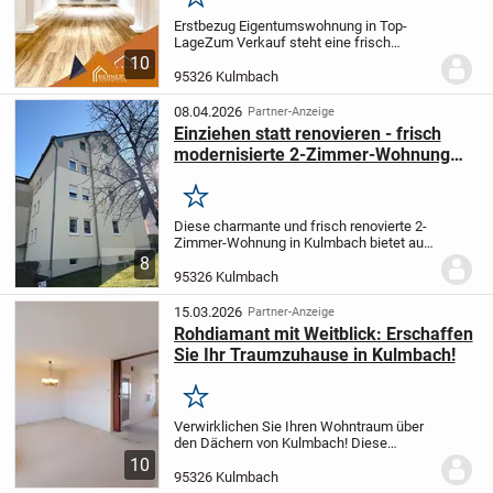
Merken
Erstbezug Eigentumswohnung in Top-
Lage
Zum Verkauf steht eine frisch
modernisierte vier Zimmer Wohnung in
10
Kulmbach.
Die Wohnung befindet sich im
95326 Kulmbach
1. Obergeschoss eines
Dreiparteienwohnhauses. Die...
08.04.2026
Partner-Anzeige
Einziehen statt renovieren - frisch
modernisierte 2-Zimmer-Wohnung
mit neuer Küche & Bad in Kulmbach
Merken
Diese charmante und frisch renovierte 2-
Zimmer-Wohnung in Kulmbach bietet auf
ca. 64 m² Wohnfläche ein durchdachtes
8
Raumkonzept und ein rundum stimmiges
95326 Kulmbach
Wohngefühl.
Bereits beim Betreten der
Wohnung...
15.03.2026
Partner-Anzeige
Rohdiamant mit Weitblick: Erschaffen
Sie Ihr Traumzuhause in Kulmbach!
Merken
Verwirklichen Sie Ihren Wohntraum über
den Dächern von Kulmbach! Diese
lichtdurchflutete 3,5-Zimmer-
10
Eigentumswohnung im 4. Obergeschoss
95326 Kulmbach
eines gepflegten Mehrfamilienhauses