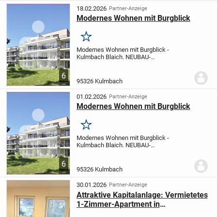
(Baujahr 1963) wartet...
18.02.2026
Partner-Anzeige
Modernes Wohnen mit Burgblick
Merken
Modernes Wohnen mit Burgblick -
Kulmbach Blaich
. NEUBAU-
Eigentumswohnanlage bestehend aus 2
Wohnhäusern
. 24 Wohnungen 1- bis 3-
6
Zimmer-Wohnungen mit moderner
95326 Kulmbach
Architektur und durchdachten
Wohnungsgr...
01.02.2026
Partner-Anzeige
Modernes Wohnen mit Burgblick
Merken
Modernes Wohnen mit Burgblick -
Kulmbach Blaich
. NEUBAU-
Eigentumswohnanlage bestehend aus 2
Wohnhäusern
. 24 Wohnungen 1- bis 3-
6
Zimmer-Wohnungen mit moderner
95326 Kulmbach
Architektur und durchdachten
Wohnungsgr...
30.01.2026
Partner-Anzeige
Attraktive Kapitalanlage: Vermietetes
1-Zimmer-Apartment in
modernisiertem Zustand