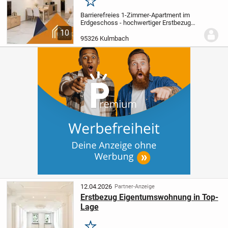
Merken
Barrierefreies 1-Zimmer-Apartment im
Erdgeschoss - hochwertiger Erstbezug
mit Energieeffizienz A+
Dieses stilvolle 1-
10
Zimmer-Apartment im Erdgeschoss
95326 Kulmbach
entstand im Zuge einer umfassenden
Neustrukturieru...
12.04.2026
Partner-Anzeige
Erstbezug Eigentumswohnung in Top-
Lage