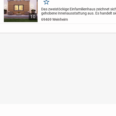
Merken
Das zweistöckige Einfamilienhaus zeichnet sic
gehobene Innenausstattung aus. Es handelt si
10
Erstbezug. Zu der Immobilie zählt neben vier 
69469 Weinheim
auch ein...
Nutzungsbedingungen
Datenschutz
Barrierefreihei