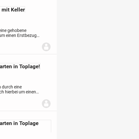
 mit Keller
 eine gehobene
 um einen Erstbezug.
ern auch ein
arten in Toplage!
h durch eine
ch hierbei um einen
einladenden Zimmern
arten in Toplage