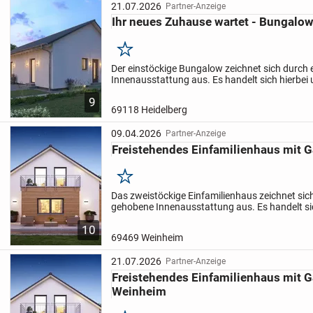
21.07.2026
Partner-Anzeige
Ihr neues Zuhause wartet - Bungalow
Merken
Der einstöckige Bungalow zeichnet sich durch
Innenausstattung aus. Es handelt sich hierbei
Zu dem Objekt zählt neben vier hübschen Zimm
9
separates...
69118 Heidelberg
09.04.2026
Partner-Anzeige
Freistehendes Einfamilienhaus mit G
Merken
Das zweistöckige Einfamilienhaus zeichnet sic
gehobene Innenausstattung aus. Es handelt si
Erstbezug. Zu der Immobilie zählt neben vier 
10
auch ein...
69469 Weinheim
21.07.2026
Partner-Anzeige
Freistehendes Einfamilienhaus mit G
Weinheim