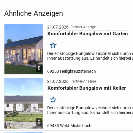
Ähnliche Anzeigen
21.07.2026
Partner-Anzeige
Komfortabler Bungalow mit Garten
Merken
Der einstöckige Bungalow zeichnet sich durch
Innenausstattung aus. Es handelt sich hierbei
Zu dem Objekt zählt neben vier hübschen Zimm
8
separates...
69253 Heiligkreuzsteinach
21.07.2026
Partner-Anzeige
Komfortabler Bungalow mit Keller
Merken
Der einstöckige Bungalow zeichnet sich durch
Innenausstattung aus. Es handelt sich hierbei
Zu dem Objekt zählt neben vier hübschen Zimm
9
separates...
69483 Wald-Michelbach