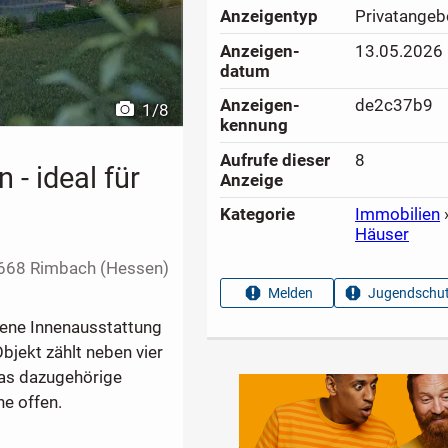
Anzeigen­typ
Privatangeb
Anzeigen­
13.05.2026
datum
Anzeigen­
de2c37b9
1
/
8
kennung
Aufrufe dieser
8
- ideal für
Anzeige
Kategorie
Immobilien
Häuser
668 Rimbach (Hessen)
Melden
Jugendschut
bene Innenausstattung
bjekt zählt neben vier
as dazugehörige
e offen.