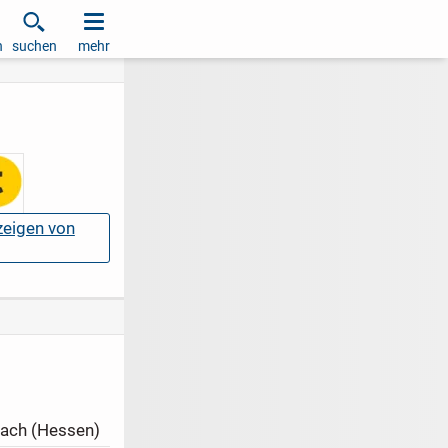
h
suchen
mehr
nzeigen von
ach (Hessen)