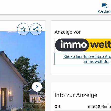
Postfac
Merken
Teilen
Anzeige von
Klicke hier für weitere A
immowelt.de.
nächstes Bild
Info zur Anzeige
Ort
64668 Rimb