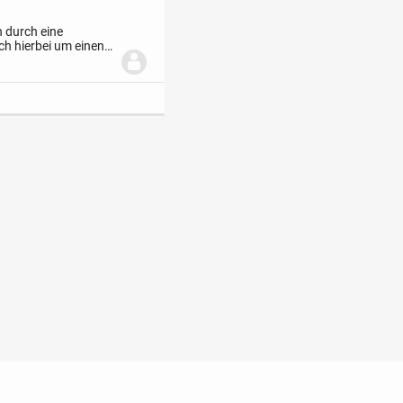
h durch eine
ch hierbei um einen
einladenden Zimmern
t
Impressum
Kontakt
Hilfe
Sicherheit
Jugendschutz