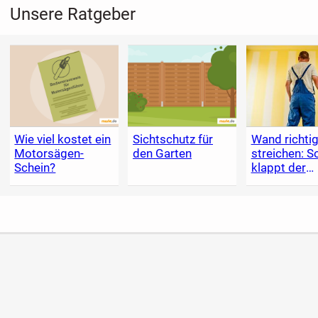
Unsere Ratgeber
Wie viel kostet ein
Sichtschutz für
Wand richti
Motorsägen-
den Garten
streichen: S
Schein?
klappt der
Anstrich