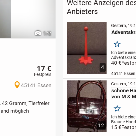
Weitere Anzeigen de
Anbieters
Gestern, 19:
Adventskr
1
/
2
Merken
Ich biete eine
Adventskranz
Albin Preißler
40 €
Festpr
17 €
4
Beschädigung
cm, Tierfreier
45141 Essen
Festpreis
Nichtraucher
Privatverkauf
Gestern, 19:
45141 Essen
Umtausch, V
schöne H
möglich, der
von M & M
Markenname 
m, 42 Gramm, Tierfreier
Merken
rsand möglich
Ich biete ein
Braune Hand
12
M & Molt an,
15 €
Festpr
25, Höhe ca.