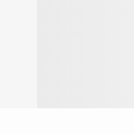
Login
ok