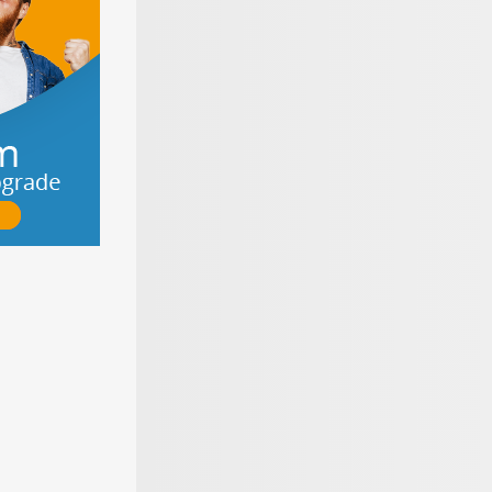
roße
Materialen für den
Online schnell
nratgeber
Bodenbelag
Geld verdienen
mit Kleinanzeigen