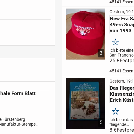
kleine Innent
45141 Essen
davon mit
Reißverschlu
Gestern, 19:
Tierfreier Ni
New Era S
Haushalt, Pri
49ers Sna
kein...
von 1993
Merken
Ich biete ein
3
San Francisc
Snapback - C
25 €
Festpr
Kappe stamm
Zusammenar
45141 Essen
zwischen Mc
und der NFL 
Gestern, 19:
ungetragen, T
Das fliege
Nichtraucher
Klassenz
Haushalt,...
Erich Käst
Merken
ve Fürstenberg
Ich biete das
5
 Manufaktur-Stempel.
fliegende
andkosten hinzu. PS:
Klassenzimm
8 €
Festpre