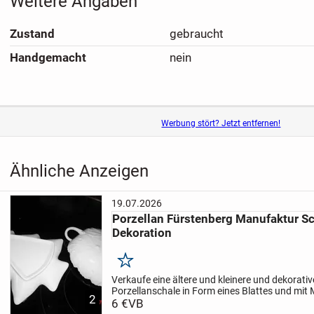
Weitere Angaben
Zustand
gebraucht
Handgemacht
nein
Werbung stört? Jetzt entfernen!
Ähnliche Anzeigen
19.07.2026
Porzellan Fürstenberg Manufaktur Schale Form Blatt
Dekoration
Merken
Verkaufe eine ältere und kleinere und dekorati
Porzellanschale in Form eines Blattes und mit
2
Preis: 6,-- Euro. Bei Versand kommen die Vers
6 €
VB
Die...