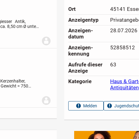
Ort
45141 Esse
Anzeigen­typ
Privatangeb
giesser
Antik,
ca. 8,50 cm
Ø unten
Anzeigen­
28.07.2026
en am offenen Rand
datum
Anzeigen­
52858512
kennung
Aufrufe dieser
63
Anzeige
Kategorie
Haus & Gart
-Kerzenhalter,
, Gewicht = 750
Antiquitäten
rhalten. Ein schönes
Melden
Jugendschut