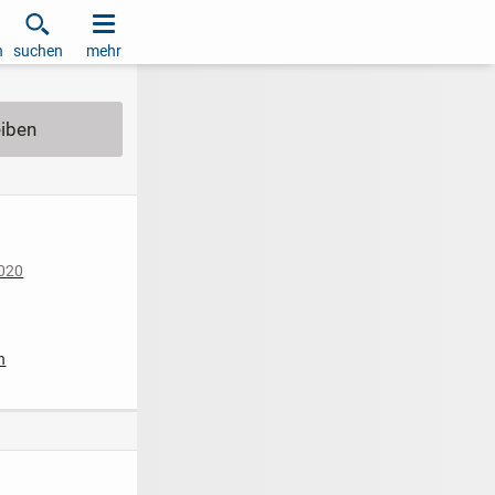
h
suchen
mehr
2020
iziert
n