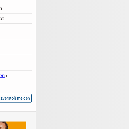
n
ot
en
›
zverstoß melden