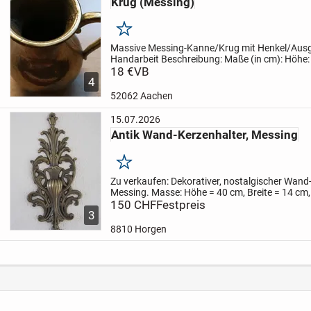
Krug (Messing)
Merken
Massive Messing-Kanne/Krug mit Henkel/Aus
Handarbeit
Beschreibung:
Maße (in cm):
Höhe: 
am Boden ca. 3,5 cm
18 €
VB
In der Mitte ca. 6,5 cm
Ob
4
4...
52062 Aachen
15.07.2026
Antik Wand-Kerzenhalter, Messing
Merken
Zu verkaufen:
Dekorativer, nostalgischer Wand
Messing.
Masse: Höhe = 40 cm, Breite = 14 cm
Gramm.
150 CHF
Zustand: gebraucht, jedoch sehr gut e
Festpreis
3
Dekorations-...
8810 Horgen