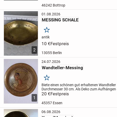
46242 Bottrop
01.08.2026
MESSING SCHALE
Merken
antik
10 €
Festpreis
2
13055 Berlin
24.07.2026
Wandteller-Messing
Merken
Biete einen schönen gut erhaltenen Wandteller
Durchmesser 30 cm. Als Deko zum
Aufhängen od
aus einem Tierfreien-Nichtraucherhaushalt, k
20 €
Festpreis
1
Gebühr
versand...
45357 Essen
06.08.2026