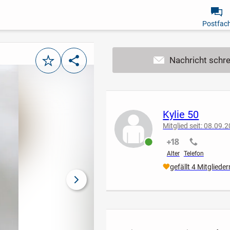
Postfac
Merken
Teilen
Kylie 50
Mitglied seit: 08.09.
nicht verifiziert
nicht verif
online
Alter
Telefon
gefällt 4 Mitglieder
nächstes Bild