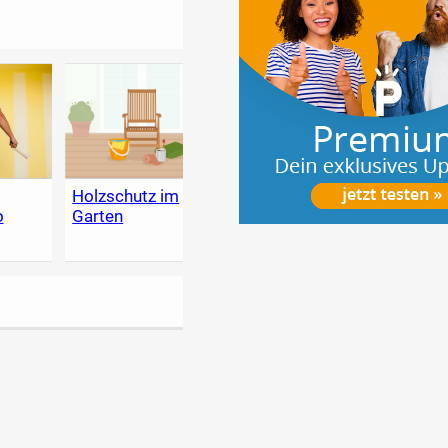
g
Holzschutz im
Heimwerker-
Der g
o
Garten
Lexikon - Tipps
Garte
zum Heimwerken,
Renovieren &
selber bauen