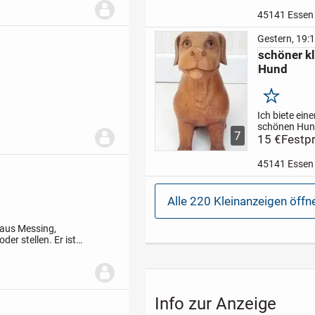
Erich Kästner
Ende der 70´
45141 Essen
der 80´er Jah
altersgemäß
Gestern, 19:
Gebrauchssp
schöner kl
Tierfreier Ni
Hund
Haushalt, Pri
kein...
Merken
Ich biete eine
schönen Hun
7
an, ca. 18 cm
15 €
Festpr
unbeschädigt,
Nichtraucher
45141 Essen
Privatverkauf
Umtausch, V
möglich
Alle 220 Kleinanzeigen öffn
 aus Messing,
er stellen. Er ist
ann auch gegen
Info zur Anzeige