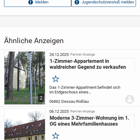
Melden
Jugendschutzverstoß melden
Aufrufe dieser
10
Anzeige
Kategorie
Immobilien
›
Kaufen
›
Wohnungen
Ähnliche Anzeigen
24.12.2025
Partner-Anzeige
1-Zimmer-Appartement in
waldreicher Gegend zu verkaufen
Merken
Das 1-Zimmer-Appartment befindet sich
im Erdgeschoss eines
Mehrfamilienhauses. Das Appartment
2
verfügt über ein geräumiges
06862 Dessau-Roßlau
Wohn/Schlafzimmer mit offenem
Küchenbereich und einem kleinen
06.12.2025
Partner-Anzeige
Badezimmer. Vom...
Moderne 3-Zimmer-Wohnung im 1.
OG eines Mehrfamilienhauses
Merken