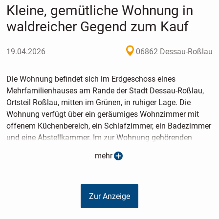
Kleine, gemütliche Wohnung in
waldreicher Gegend zum Kauf
19.04.2026
06862 Dessau-Roßlau
Die Wohnung befindet sich im Erdgeschoss eines
Mehrfamilienhauses am Rande der Stadt Dessau-Roßlau,
Ortsteil Roßlau, mitten im Grünen, in ruhiger Lage. Die
Wohnung verfügt über ein geräumiges Wohnzimmer mit
offenem Küchenbereich, ein Schlafzimmer, ein Badezimmer
und eine Abstellkammer. Im zur Wohnung gehörenden
Carport ist Ihr Auto sicher und wettergeschützt abgestellt.
mehr
Hier kann man in einem separaten Abstellraum sein Fahrrad
unterbringen.
Zur Anzeige
Die Wohnanlage wird durch einen eigenen Hausmeister
gepflegt, inklusive Hausordnung und Winterdienst.