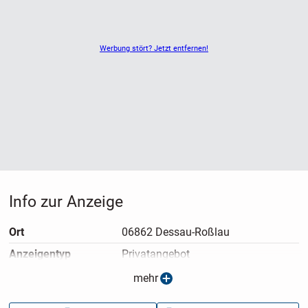
Werbung stört? Jetzt entfernen!
Info zur Anzeige
Ort
06862 Dessau-Roßlau
Anzeigen­typ
Privatangebot
Anzeigen­datum
19.04.2026
mehr
Anzeigen­kennung
4dee7ead