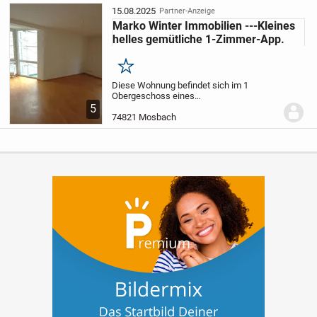
m². Die Wohnungen umfassen je nach
15.08.2025
Partner-Anzeige
Aufteilung drei bis vier...
Marko Winter Immobilien ---Kleines
helles gemütliche 1-Zimmer-App.
Merken
Diese Wohnung befindet sich im 1
Obergeschoss eines
Mehrfamilienhauses.
Die Wohnfläche
5
verteilt sich über ein Wohnzimmer, ein
74821 Mosbach
Duschbad sowie eine Kochnische.
Im UG
des Hauses ist eine Gemeinschaftsw...