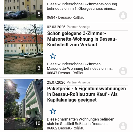
Diese wunderschöne 3-Zimmer-Wohnung
befindet sich im 1. Obergeschoss eines
Mehrfamilienhauses mit 18 Einheiten. Sie
5
bietet ein großes Wohnzimmer, ein
06847 Dessau-Roßlau
geräumiges Schlafzimmer, ein weiteres
vielseitig...
02.03.2026
Partner-Anzeige
Schön gelegene 3-Zimmer-
Maisonette-Wohnung in Dessau-
Kochstedt zum Verkauf
Merken
Diese wunderschöne 3-Zimmer-
3
Maisonette-Wohnung befindet sich im
Dachgeschoss eines
06847 Dessau-Roßlau
Mehrfamilienhauses mit 18 Einheiten. Sie
bietet im unteren Bereich ein großes
25.07.2026
Partner-Anzeige
Wohnzimmer, ein geräumiges
Paketpreis - 6 Eigentumswohnungen
Schlafzimmer...
in Dessau-Roßlau zum Kauf - Als
Kapitalanlage geeignet
Merken
Diese charmanten Wohnungen befinden
10
sich im Stadtteil Roßlau in Dessau-
Roßlau und bieten praktische
06862 Dessau-Roßlau
Wohnflächen zwischen 56,69 und 64,82