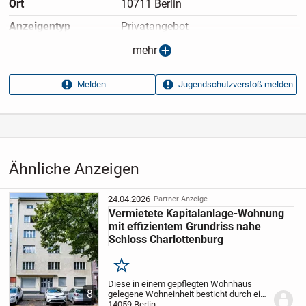
Ort
10711 Berlin
Anzeigen­typ
Privatangebot
Anzeigen­datum
14.05.2026
mehr
Anzeigen­kennung
2f9199be
Melden
Jugendschutzverstoß melden
Aufrufe dieser
16
Anzeige
Kategorie
Immobilien
›
Kaufen
›
Wohnungen
Ähnliche Anzeigen
24.04.2026
Partner-Anzeige
Vermietete Kapitalanlage-Wohnung
mit effizientem Grundriss nahe
Schloss Charlottenburg
Merken
Diese in einem gepflegten Wohnhaus
8
gelegene Wohneinheit besticht durch eine
klare und effiziente Raumaufteilung. Die
14059 Berlin