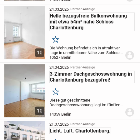
Struktur der vermieteten Wohnung
umfasst zwei gut nutzbare Zimmer, die
24.03.2026
Partner-Anzeige
über einen...
Helle bezugsfreie Balkonwohnung
mit etwa 54m² nahe Schloss
Charlottenburg
Merken
Die Wohnung befindet sich in attraktiver
10
Lage in unmittelbarer Nähe zum Schloss
Charlottenburg sowie zur technischen
10627 Berlin
Universität (TU Berlin) und verbindet damit
eine ruhige, grüne Umgebung mit kurzen...
24.04.2026
Partner-Anzeige
3-Zimmer Dachgeschosswohnung in
Charlottenburg bezugsfrei!
Merken
Diese gut geschnittene
Dachgeschosswohnung liegt im fünften
Obergeschoss eines solide errichteten
10
Gründerzeit-Gebäudes in der Sophie-
14059 Berlin
Charlotten-Straße und bietet auf rund
80,16 Quadratmetern eine...
21.07.2026
Partner-Anzeige
Licht. Luft. Charlottenburg.