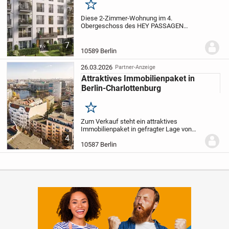
Merken
Diese 2-Zimmer-Wohnung im 4.
Obergeschoss des HEY PASSAGEN
HOUSE entfaltet auf ca. 59,5 m² eine
angenehme Großzügigkeit. Sie ist klar
7
geschnitten, funktional geplant und
10589 Berlin
verfügt über einen geschützten...
26.03.2026
Partner-Anzeige
Attraktives Immobilienpaket in
Berlin-Charlottenburg
Merken
Zum Verkauf steht ein attraktives
Immobilienpaket in gefragter Lage von
Berlin-Charlottenburg, bestehend aus
4
einer komplett renovierten 1-Zimmer-
10587 Berlin
Eigentumswohnung, einem PKW-
Stellplatz sowie zwei...