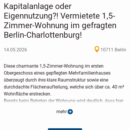
Kapitalanlage oder
Eigennutzung?! Vermietete 1,5-
Zimmer-Wohnung im gefragten
Berlin-Charlottenburg!
14.05.2026
10711 Berlin
Diese charmante 1,5-Zimmer-Wohnung im ersten
Obergeschoss eines gepflegten Mehrfamilienhauses
überzeugt durch ihre klare Raumstruktur sowie eine
durchdachte Flächenaufteilung, welche sich über ca. 40 m²
Wohnfläche erstrecken.
Bereits beim Betreten der Wohnung wird deutlich, dass hier
der architektonische Fokus bewusst auf das Wesentliche
mehr
gelegt wurde. Aufgrund dessen sind Flur, Küche, Duschbad
und Schlafzimmer kompakt sowie funktional gehalten, was
auf der anderen Seite einen großzügigen Wohnbereich im