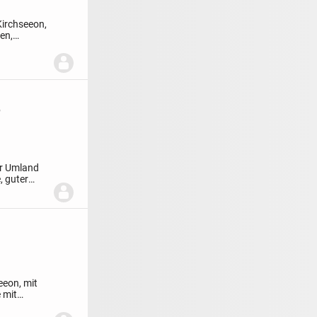
Kirchseeon,
en,
,
r Umland
, guter
eeon, mit
 mit