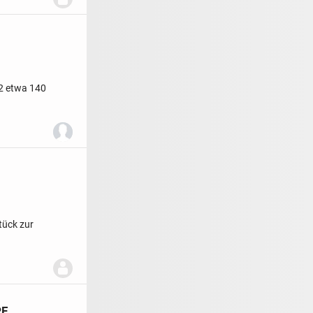
2 etwa 140
tück zur
F.