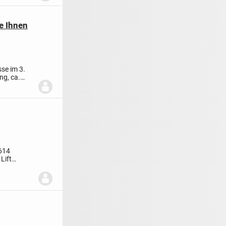
e Ihnen
se im 3.
ng, ca.
614
Lift