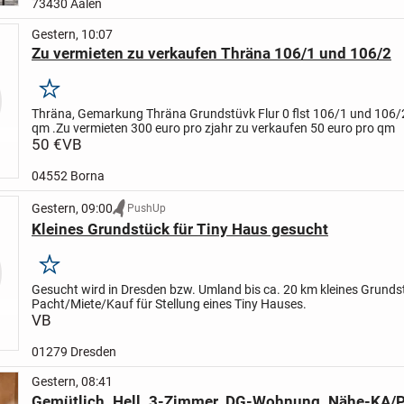
73430 Aalen
Gestern, 10:07
Zu vermieten zu verkaufen Thräna 106/1 und 106/2
Merken
Thräna, Gemarkung Thräna Grundstüvk Flur 0 flst 106/1 und 106/
qm .
Zu vermieten 300 euro pro zjahr zu verkaufen 50 euro pro qm
50 €
VB
04552 Borna
Gestern, 09:00
PushUp
Kleines Grundstück für Tiny Haus gesucht
Merken
Gesucht wird in Dresden bzw. Umland bis ca. 20 km kleines Grunds
Pacht/Miete/Kauf für Stellung eines Tiny Hauses.
VB
01279 Dresden
Gestern, 08:41
Gemütlich. Hell. 3-Zimmer. DG-Wohnung. Nähe-KA/P