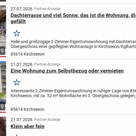
die...
27.07.2026
Partner-Anzeige
Dachterrasse und viel Sonne, das ist die Wohnung, di
gefällt
Merken
Helle und großzügige 2-Zimmer-Eigentumswohnung mit Dachterras
Obergeschoss einer gepflegten Wohnanlage in Kirchseeon/Eglharti
10
99,59 m² Wohnfläche, Baujahr 1973, die Wohnung überzeugt...
85614 Kirchseeon
21.07.2026
Partner-Anzeige
Eine Wohnung zum Selbstbezug oder vermieten
Merken
Interessante 2-Zimmer-Eigentumswohnung in ruhiger Lage von 85
Kirchseeon, mit ca. 52 m² Wohnfläche im 3. Obergeschoss gelegen, 
vorhanden, gepflegter Zustand, Bad mit Wanne, Laminat- und...
10
85614 Kirchseeon
21.07.2026
Partner-Anzeige
Klein aber fein