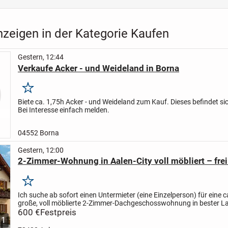
nzeigen in der Kategorie Kaufen
Gestern, 12:44
Verkaufe Acker - und Weideland in Borna
Merken
Biete ca. 1,75h Acker - und Weideland zum Kauf. Dieses befindet si
Bei Interesse einfach melden.
04552 Borna
Gestern, 12:00
2-Zimmer-Wohnung in Aalen-City voll möbliert – frei 
Merken
Ich suche ab sofort einen Untermieter (eine Einzelperson) für eine c
große, voll möblierte 2-Zimmer-Dachgeschosswohnung in bester L
Aalen-City.
600 €
Festpreis
Top-Lage
* Nur ca. 150 m zum Rathaus...
1