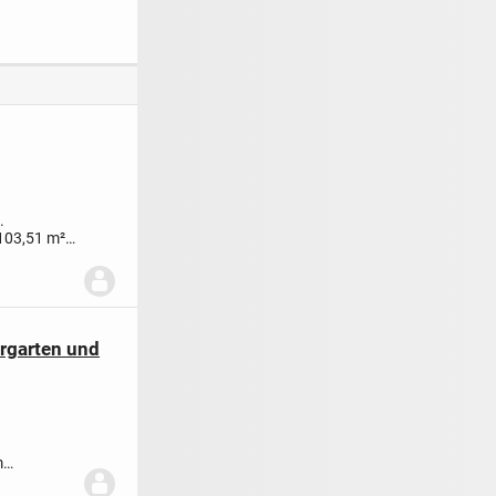
 BAD
SEE
.
 103,51 m²
rgarten und
m
sblick auf