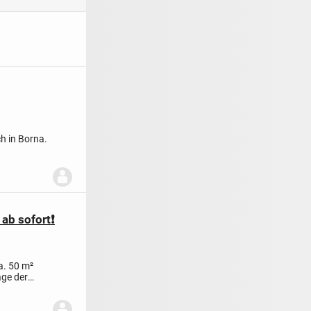
ch in Borna.
ab sofort❗️
a. 50 m²
age der