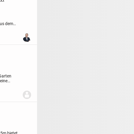
aus dem
der...
Garten
eine
15m bietet