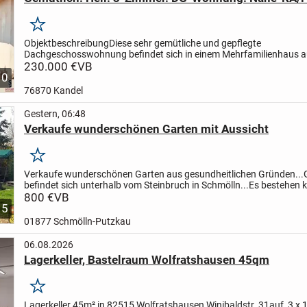
Merken
Objektbeschreibung
Diese sehr gemütliche und gepflegte
Dachgeschosswohnung befindet sich in einem Mehrfamilienhaus 
Jahr 1995 in ruhiger Wohnlage von Straubenhardt.
230.000 €
VB
Ein Highlight ist 
10
76870 Kandel
Gestern, 06:48
Verkaufe wunderschönen Garten mit Aussicht
Merken
Verkaufe wunderschönen Garten aus gesundheitlichen Gründen...
befindet sich unterhalb vom Steinbruch in Schmölln...
Es bestehen k
Anbaupflichten..!!
800 €
VB
..und man ist schnell im Wald zum...
5
01877 Schmölln-Putzkau
06.08.2026
Lagerkeller, Bastelraum Wolfratshausen 45qm
Merken
Lagerkeller 45m² in 82515 Wolfratshausen Winibaldstr. 31
auf 3 x 