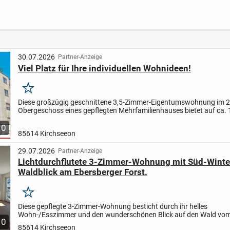
Austattung
in Regensburg-
LAGE,
Dörnberg
WIES
30.07.2026
Partner-Anzeige
Viel Platz für Ihre individuellen Wohnideen!
Merken
Diese großzügig geschnittene 3,5-Zimmer-Eigentumswohnung im 2
Obergeschoss eines gepflegten Mehrfamilienhauses bietet auf ca.
Wohnfläche ein durchdachtes Raumkonzept und vielfältige...
10
85614 Kirchseeon
29.07.2026
Partner-Anzeige
Lichtdurchflutete 3-Zimmer-Wohnung mit Süd-Winte
Waldblick am Ebersberger Forst.
Merken
Diese gepflegte 3-Zimmer-Wohnung besticht durch ihr helles
Wohn-/Esszimmer und den wunderschönen Blick auf den Wald vo
10
Schlafzimmer sowie vom Büro-/Kinderzimmer aus. Der idyllische Au
85614 Kirchseeon