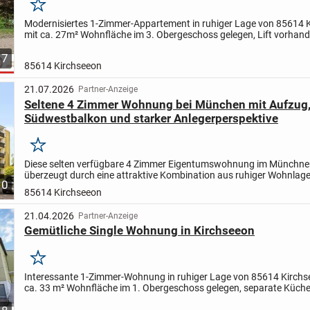
Merken
Modernisiertes 1-Zimmer-Appartement in ruhiger Lage von 85614 
mit ca. 27m² Wohnfläche im 3. Obergeschoss gelegen, Lift vorhand
neuwertiger Zustand. die Wohnung wurde 2025 moderniesiert,...
7
85614 Kirchseeon
21.07.2026
Partner-Anzeige
Seltene 4 Zimmer Wohnung bei München mit Aufzug
Südwestbalkon und starker Anlegerperspektive
Merken
Diese selten verfügbare 4 Zimmer Eigentumswohnung im Münchne
überzeugt durch eine attraktive Kombination aus ruhiger Wohnlage
10
Anbindung, durchdachter Raumaufteilung, umfangreicher...
85614 Kirchseeon
21.04.2026
Partner-Anzeige
Gemütliche Single Wohnung in Kirchseeon
Merken
Interessante 1-Zimmer-Wohnung in ruhiger Lage von 85614 Kirchs
ca. 33 m² Wohnfläche im 1. Obergeschoss gelegen, separate Küche
Fenster und Waschmaschinenanschluss, Bad mit Dusche,...